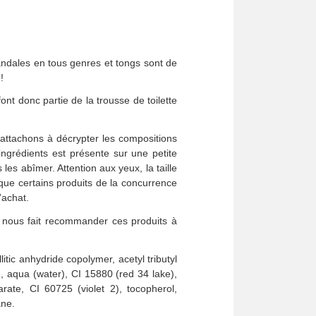
 Sandales en tous genres et tongs sont de
!
ont donc partie de la trousse de toilette
 attachons à décrypter les compositions
ingrédients est présente sur une petite
s les abîmer. Attention aux yeux, la taille
a que certains produits de la concurrence
’achat.
e nous fait recommander ces produits à
litic anhydride copolymer, acetyl tributyl
e, aqua (water), CI 15880 (red 34 lake),
arate, CI 60725 (violet 2), tocopherol,
ane.