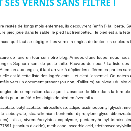
 SES VERNIS SANS FILTRE !
être restés de longs mois enfermés, ils découvrent (enfin !) la liberté.
, le pied joue dans le sable, le pied fait trempette… le pied est à la fête 
ces qu’il faut se négliger. Les vernis à ongles de toutes les couleurs f
ssaire de faire un tour sur notre blog. Armées d’une loupe, nous nous
ngles Sephora sont de petite taille. Pauvres de nous ! La liste des 
ttention aux ongles, il faut arriver à déplier les différentes parties san
s elle est là cette liste des ingrédients… et c’est l’essentiel. On noter
ientèle vers un document présent (ou non, d’ailleurs) au niveau du site d
ongles de composition classique. L’absence de filtre dans la formul
loris pour un été « les doigts de pied en éventail » !
etate, butyl acetate, nitrocellulose, adipic acid/neopentyl glycol/trimel
tate isobutyrate, stearalkonium bentonite, dipropylene glycol dibenzoat
es), silica, styrene/acrylates copolymer, pentaerythrithyl tetraisoste
77891 (titanium dioxide), methicone, ascorbic acid, triethoxycaprylylsil