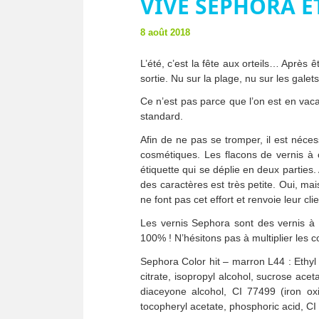
VIVE SEPHORA ET
8 août 2018
L’été, c’est la fête aux orteils… Après 
sortie. Nu sur la plage, nu sur les galets
Ce n’est pas parce que l’on est en vacan
standard.
Afin de ne pas se tromper, il est néce
cosmétiques. Les flacons de vernis à o
étiquette qui se déplie en deux parties. A
des caractères est très petite. Oui, mai
ne font pas cet effort et renvoie leur cl
Les vernis Sephora sont des vernis à 
100% ! N’hésitons pas à multiplier les co
Sephora Color hit – marron L44 : Ethyl ac
citrate, isopropyl alcohol, sucrose ace
diaceyone alcohol, CI 77499 (iron oxid
tocopheryl acetate, phosphoric acid, CI 