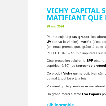
VICHY CAPITAL S
MATIFIANT QUE
28 mai 2024
Pour le sujet à
peau grasse
, les labor
UV
(on va le vérifier),
matifie
(c’est ce
(on nous promet que, grâce à cette c
POLLUTION : – 51 % d’impuretés sur la
Côté protection solaire, le
SPF
obtenu
supérieur à 60). Le
facteur de protect
Ce produit
Vichy
qui ne doit, bien sûr,
du mal à tout faire à la fois.
Vraiment qui trop embrasse mal étreint 
Un grand merci à Mme
Eva Paparis
pou
Bibliographie