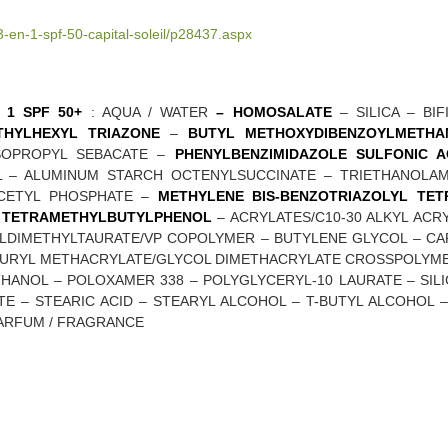
-3-en-1-spf-50-capital-soleil/p28437.aspx
en 1 SPF 50+
: AQUA / WATER
– HOMOSALATE
– SILICA – BI
THYLHEXYL TRIAZONE
–
BUTYL METHOXYDIBENZOYLMETHA
SOPROPYL SEBACATE –
PHENYLBENZIMIDAZOLE SULFONIC A
L – ALUMINUM STARCH OCTENYLSUCCINATE – TRIETHANOLA
CETYL PHOSPHATE –
METHYLENE BIS-BENZOTRIAZOLYL TET
L TETRAMETHYLBUTYLPHENOL
– ACRYLATES/C10-30 ALKYL AC
DIMETHYLTAURATE/VP COPOLYMER – BUTYLENE GLYCOL – CAP
AURYL METHACRYLATE/GLYCOL DIMETHACRYLATE CROSSPOLYMER 
HANOL – POLOXAMER 338 – POLYGLYCERYL-10 LAURATE – SILI
E – STEARIC ACID – STEARYL ALCOHOL – T-BUTYL ALCOHOL 
ARFUM / FRAGRANCE