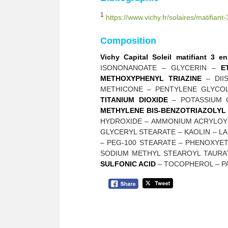
1
https://www.vichy.fr/solaires/matifiant
Composition
Vichy Capital Soleil matifiant 3 
ISONONANOATE – GLYCERIN –
E
METHOXYPHENYL TRIAZINE
– DII
METHICONE – PENTYLENE GLYCO
TITANIUM DIOXIDE
– POTASSIUM 
METHYLENE BIS-BENZOTRIAZOLY
HYDROXIDE – AMMONIUM ACRYLOYL
GLYCERYL STEARATE – KAOLIN – L
– PEG-100 STEARATE – PHENOXYET
SODIUM METHYL STEAROYL TAURAT
SULFONIC ACID
– TOCOPHEROL – P