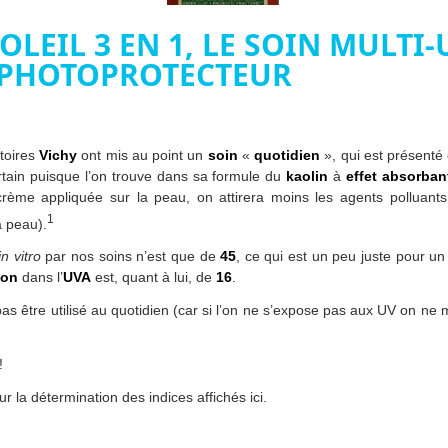
OLEIL 3 EN 1, LE SOIN MULTI
 PHOTOPROTECTEUR
atoires
Vichy
ont mis au point un
soin
«
quotidien
», qui est présen
rtain puisque l’on trouve dans sa formule du
kaolin
à
effet absorban
rème appliquée sur la peau, on attirera moins les agents polluants 
1
 peau).
in vitro
par nos soins n’est que de
45
, ce qui est un peu juste pour u
ion
dans l’
UVA
est, quant à lui, de
16
.
 pas être utilisé au quotidien (car si l’on ne s’expose pas aux UV on ne
!
r la détermination des indices affichés ici.