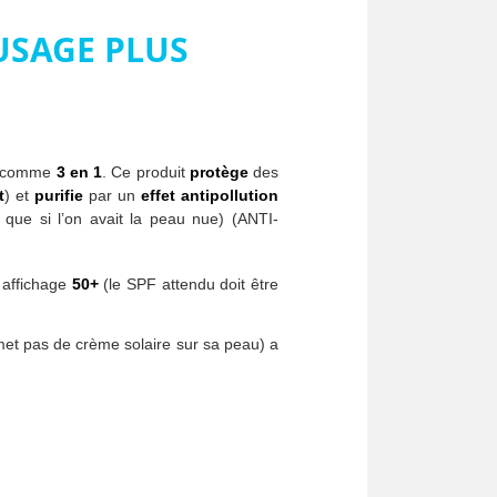
-USAGE PLUS
té comme
3 en 1
. Ce produit
protège
des
t
) et
purifie
par un
effet antipollution
que si l’on avait la peau nue) (ANTI-
n affichage
50+
(le SPF attendu doit être
 met pas de crème solaire sur sa peau) a