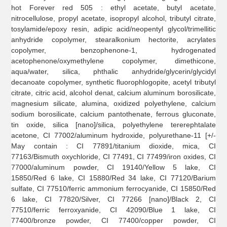
hot Forever red 505 : ethyl acetate, butyl acetate,
nitrocellulose, propyl acetate, isopropyl alcohol, tributyl citrate,
tosylamide/epoxy resin, adipic acid/neopentyl glycol/trimellitic
anhydride copolymer, stearalkonium hectorite, acrylates
copolymer, benzophenone-1, hydrogenated
acetophenone/oxymethylene copolymer, dimethicone,
aqua/water, silica, phthalic anhydride/glycerin/glycidyl
decanoate copolymer, synthetic fluorophlogopite, acetyl tributyl
citrate, citric acid, alcohol denat, calcium aluminum borosilicate,
magnesium silicate, alumina, oxidized polyethylene, calcium
sodium borosilicate, calcium pantothenate, ferrous gluconate,
tin oxide, silica [nano]/silica, polyethylene tererephtalate
acetone, CI 77002/aluminum hydroxide, polyurethane-11 [+/-
May contain : CI 77891/titanium dioxide, mica, CI
77163/Bismuth oxychloride, CI 77491, CI 77499/iron oxides, CI
77000/aluminum powder, CI 19140/Yellow 5 lake, CI
15850/Red 6 lake, CI 15880/Red 34 lake, CI 77120/Barium
sulfate, CI 77510/ferric ammonium ferrocyanide, CI 15850/Red
6 lake, CI 77820/Silver, CI 77266 [nano]/Black 2, CI
77510/ferric ferroxyanide, CI 42090/Blue 1 lake, CI
77400/bronze powder, CI 77400/copper powder, CI