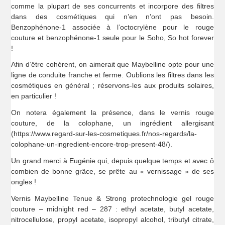
comme la plupart de ses concurrents et incorpore des filtres
dans des cosmétiques qui n’en n’ont pas besoin.
Benzophénone-1 associée à l’octocrylène pour le rouge
couture et benzophénone-1 seule pour le Soho, So hot forever
!
Afin d’être cohérent, on aimerait que Maybelline opte pour une
ligne de conduite franche et ferme. Oublions les filtres dans les
cosmétiques en général ; réservons-les aux produits solaires,
en particulier !
On notera également la présence, dans le vernis rouge
couture, de la colophane, un ingrédient allergisant
(https://www.regard-sur-les-cosmetiques.fr/nos-regards/la-
colophane-un-ingredient-encore-trop-present-48/).
Un grand merci à Eugénie qui, depuis quelque temps et avec ô
combien de bonne grâce, se prête au « vernissage » de ses
ongles !
Vernis Maybelline Tenue & Strong protechnologie gel rouge
couture – midnight red – 287 : ethyl acetate, butyl acetate,
nitrocellulose, propyl acetate, isopropyl alcohol, tributyl citrate,