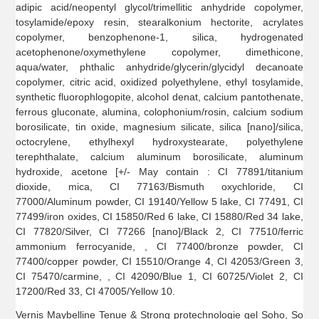
adipic acid/neopentyl glycol/trimellitic anhydride copolymer,
tosylamide/epoxy resin, stearalkonium hectorite, acrylates
copolymer, benzophenone-1, silica, hydrogenated
acetophenone/oxymethylene copolymer, dimethicone,
aqua/water, phthalic anhydride/glycerin/glycidyl decanoate
copolymer, citric acid, oxidized polyethylene, ethyl tosylamide,
synthetic fluorophlogopite, alcohol denat, calcium pantothenate,
ferrous gluconate, alumina, colophonium/rosin, calcium sodium
borosilicate, tin oxide, magnesium silicate, silica [nano]/silica,
octocrylene, ethylhexyl hydroxystearate, polyethylene
terephthalate, calcium aluminum borosilicate, aluminum
hydroxide, acetone [+/- May contain : CI 77891/titanium
dioxide, mica, CI 77163/Bismuth oxychloride, CI
77000/Aluminum powder, CI 19140/Yellow 5 lake, CI 77491, CI
77499/iron oxides, CI 15850/Red 6 lake, CI 15880/Red 34 lake,
CI 77820/Silver, CI 77266 [nano]/Black 2, CI 77510/ferric
ammonium ferrocyanide, , CI 77400/bronze powder, CI
77400/copper powder, CI 15510/Orange 4, CI 42053/Green 3,
CI 75470/carmine, , CI 42090/Blue 1, CI 60725/Violet 2, CI
17200/Red 33, CI 47005/Yellow 10.
Vernis Maybelline Tenue & Strong protechnologie gel Soho, So