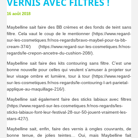
VERNIS AVEC FILTRES !
16 août 2018
Maybelline sait faire des BB crèmes et des fonds de teint sans
filtre. Cela vaut le coup de le mentionner (https://www.regard-
sur-les-cosmetiques.fr/nos-regards/bravo-maybel-pour-ta-bb-
cream-374/) (https://www.regard-sur-les-cosmetiques.fr/nos-
regards/le-crepon-ancetre-du-cushion-208/).
Maybelline sait faire des kits contouring sans filtre. C’est une
bonne nouvelle pour celles qui veulent s’amuser à projeter sur
leur visage ombre et lumière, tour à tour (https://www.regard-
sur-les-cosmetiques.fr/nos-regards/le-contouring-l-art-parietal-
applique-au-maquillage-216/).
Maybelline sait également faire des sticks labiaux avec filtres
(https://www.regard-sur-les-cosmetiques.fr/nos-regards/les-
sticks-labiaux-font-leur-festival-28-sur-50-jouent-vraiment-les-
stars-427/).
Maybelline sait, enfin, faire des vernis à ongles couvrants, de
bonne tenue, de jolies teintes… Oui, mais Maybelline fait