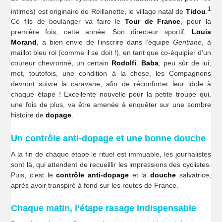
1
intimes) est originaire de Reillanette, le village natal de
Tidou
.
Ce fils de boulanger va faire le
Tour de France
, pour la
première fois, cette année. Son directeur sportif,
Louis
Morand
, a bien envie de l’inscrire dans l’équipe
Gentiane
, à
maillot bleu roi (comme il se doit !), en tant que co-équipier d’un
coureur chevronné, un certain
Rodolfi
.
Baba
, peu sûr de lui,
met, toutefois, une condition à la chose, les Compagnons
devront suivre la caravane, afin de réconforter leur idole à
chaque étape ! Excellente nouvelle pour la petite troupe qui,
une fois de plus, va être amenée à enquêter sur une sombre
histoire de
dopage
.
Un contrôle anti-dopage et une bonne douche
A la fin de chaque étape le rituel est immuable, les journalistes
sont là, qui attendent de recueillir les impressions des cyclistes.
Puis, c’est le
contrôle anti-dopage
et la
douche
salvatrice,
après avoir transpiré à fond sur les routes de France.
Chaque matin, l’étape rasage indispensable