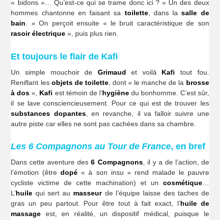
« bidons »… Qu’est-ce qui se trame donc ici ? « Un des deux
hommes chantonne en faisant sa
toilette
, dans la
salle de
bain
. » On perçoit ensuite « le bruit caractéristique de son
rasoir électrique
», puis plus rien.
Et toujours le flair de Kafi
Un simple mouchoir de
Grimaud
et voilà
Kafi
tout fou.
Reniflant les
objets de toilette
, dont « le manche de la
brosse
à dos
»,
Kafi
est témoin de l’
hygiène
du bonhomme. C’est sûr,
il se lave consciencieusement. Pour ce qui est de trouver les
substances dopantes
, en revanche, il va falloir suivre une
autre piste car elles ne sont pas cachées dans sa chambre.
Les 6 Compagnons au Tour de France
, en bref
Dans cette aventure des
6 Compagnons
, il y a de l’action, de
l’émotion (être
dopé
« à son insu » rend malade le pauvre
cycliste victime de cette machination) et un
cosmétique
…
L’
huile
qui sert au
masseur
de l’équipe laisse des taches de
gras un peu partout. Pour être tout à fait exact, l’
huile
de
massage
est, en réalité, un dispositif médical, puisque le