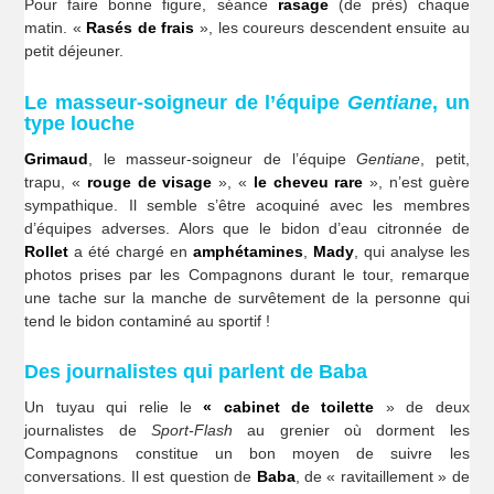
Pour faire bonne figure, séance
rasage
(de près) chaque
matin. «
Rasés de frais
», les coureurs descendent ensuite au
petit déjeuner.
Le masseur-soigneur de l’équipe
Gentiane
, un
type louche
Grimaud
, le masseur-soigneur de l’équipe
Gentiane
, petit,
trapu, «
rouge de visage
», «
le cheveu rare
», n’est guère
sympathique. Il semble s’être acoquiné avec les membres
d’équipes adverses. Alors que le bidon d’eau citronnée de
Rollet
a été chargé en
amphétamines
,
Mady
, qui analyse les
photos prises par les Compagnons durant le tour, remarque
une tache sur la manche de survêtement de la personne qui
tend le bidon contaminé au sportif !
Des journalistes qui parlent de Baba
Un tuyau qui relie le
« cabinet de toilette
» de deux
journalistes de
Sport-Flash
au grenier où dorment les
Compagnons constitue un bon moyen de suivre les
conversations. Il est question de
Baba
, de « ravitaillement » de