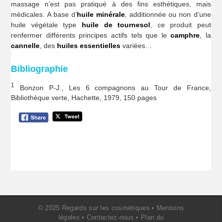
massage n’est pas pratiqué à des fins esthétiques, mais
médicales. A base d’
huile minérale
, additionnée ou non d’une
huile végétale type
huile de tournesol
, ce produit peut
renfermer différents principes actifs tels que le
camphre
, la
cannelle
, des
huiles essentielles
variées…
Bibliographie
1
Bonzon P-J., Les 6 compagnons au Tour de France,
Bibliothèque verte, Hachette, 1979, 150 pages
© 2025 Regards sur les cosmétiques •
Mentions
légales
•
Contactez-nous
•
Plan du