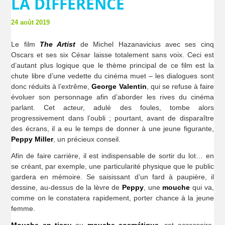
LA DIFFÉRENCE
24 août 2019
Le film
The Artist
de Michel Hazanavicius avec ses cinq
Oscars et ses six César laisse totalement sans voix. Ceci est
d’autant plus logique que le thème principal de ce film est la
chute libre d’une vedette du cinéma muet – les dialogues sont
donc réduits à l’extrême,
George Valentin
, qui se refuse à faire
évoluer son personnage afin d’aborder les rives du cinéma
parlant. Cet acteur, adulé des foules, tombe alors
progressivement dans l’oubli ; pourtant, avant de disparaître
des écrans, il a eu le temps de donner à une jeune figurante,
Peppy Miller
, un précieux conseil.
Afin de faire carrière, il est indispensable de sortir du lot… en
se créant, par exemple, une particularité physique que le public
gardera en mémoire. Se saisissant d’un fard à paupière, il
dessine, au-dessus de la lèvre de
Peppy
, une
mouche
qui va,
comme on le constatera rapidement, porter chance à la jeune
femme.
Mouche en tissu
ou
mouche cosmétique
, cet accessoire,