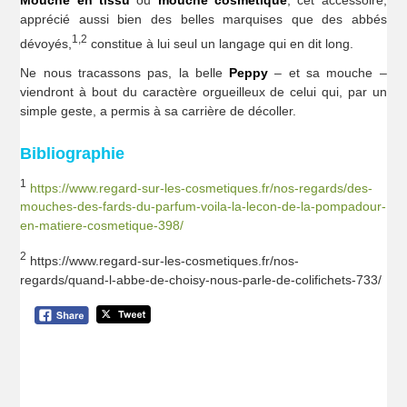
apprécié aussi bien des belles marquises que des abbés
1,2
dévoyés,
constitue à lui seul un langage qui en dit long.
Ne nous tracassons pas, la belle
Peppy
– et sa mouche –
viendront à bout du caractère orgueilleux de celui qui, par un
simple geste, a permis à sa carrière de décoller.
Bibliographie
1
https://www.regard-sur-les-cosmetiques.fr/nos-regards/des-
mouches-des-fards-du-parfum-voila-la-lecon-de-la-pompadour-
en-matiere-cosmetique-398/
2
https://www.regard-sur-les-cosmetiques.fr/nos-
regards/quand-l-abbe-de-choisy-nous-parle-de-colifichets-733/