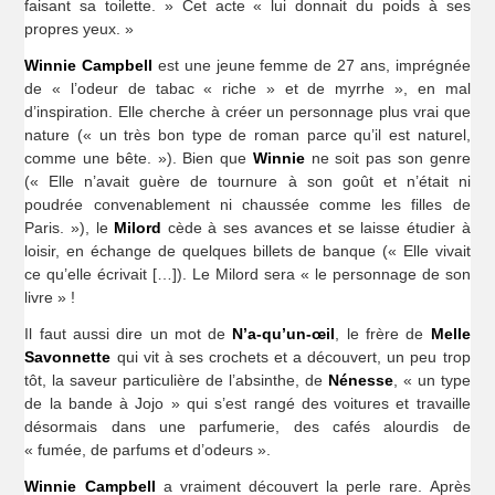
faisant sa toilette. » Cet acte « lui donnait du poids à ses
propres yeux. »
Winnie Campbell
est une jeune femme de 27 ans, imprégnée
de « l’odeur de tabac « riche » et de myrrhe », en mal
d’inspiration. Elle cherche à créer un personnage plus vrai que
nature (« un très bon type de roman parce qu’il est naturel,
comme une bête. »). Bien que
Winnie
ne soit pas son genre
(« Elle n’avait guère de tournure à son goût et n’était ni
poudrée convenablement ni chaussée comme les filles de
Paris. »), le
Milord
cède à ses avances et se laisse étudier à
loisir, en échange de quelques billets de banque (« Elle vivait
ce qu’elle écrivait […]). Le Milord sera « le personnage de son
livre » !
Il faut aussi dire un mot de
N’a-qu’un-œil
, le frère de
Melle
Savonnette
qui vit à ses crochets et a découvert, un peu trop
tôt, la saveur particulière de l’absinthe, de
Nénesse
, « un type
de la bande à Jojo » qui s’est rangé des voitures et travaille
désormais dans une parfumerie, des cafés alourdis de
« fumée, de parfums et d’odeurs ».
Winnie Campbell
a vraiment découvert la perle rare. Après