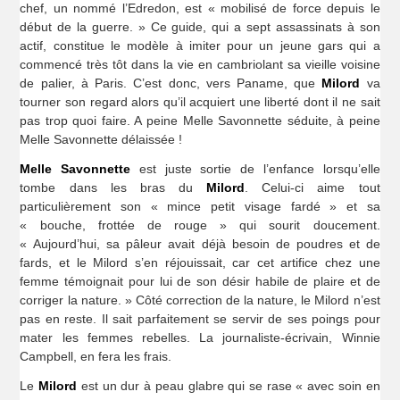
chef, un nommé l’Edredon, est « mobilisé de force depuis le
début de la guerre. » Ce guide, qui a sept assassinats à son
actif, constitue le modèle à imiter pour un jeune gars qui a
commencé très tôt dans la vie en cambriolant sa vieille voisine
de palier, à Paris. C’est donc, vers Paname, que
Milord
va
tourner son regard alors qu’il acquiert une liberté dont il ne sait
pas trop quoi faire. A peine Melle Savonnette séduite, à peine
Melle Savonnette délaissée !
Melle Savonnette
est juste sortie de l’enfance lorsqu’elle
tombe dans les bras du
Milord
. Celui-ci aime tout
particulièrement son « mince petit visage fardé » et sa
« bouche, frottée de rouge » qui sourit doucement.
« Aujourd’hui, sa pâleur avait déjà besoin de poudres et de
fards, et le Milord s’en réjouissait, car cet artifice chez une
femme témoignait pour lui de son désir habile de plaire et de
corriger la nature. » Côté correction de la nature, le Milord n’est
pas en reste. Il sait parfaitement se servir de ses poings pour
mater les femmes rebelles. La journaliste-écrivain, Winnie
Campbell, en fera les frais.
Le
Milord
est un dur à peau glabre qui se rase « avec soin en