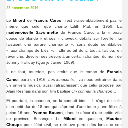
23 novembre 2019
Le
Milord
de
Francis Carco
n’est vraisemblablement pas le
même que celui que chante Edith Piaf, en 1959. La
mademoiselle Savonnette
de Francis Carco a la « peau
douce de blonde » et ses « cheveux, défaits sur l’oreiller, lui
faisaient une parure charmante », sans doute semblables
« aux champs de blés »… Elle aurait donc tout à fait pu, en
revanche, dévoiler ses trésors à un certain chanteur du nom de
Johnny Halliday (Que je t’aime, 1969).
Il ne faut, toutefois, pas croire que le roman de
Francis
1
Carco
, paru en 1916,
Les innocents
,
va nous entraîner dans
un univers musical aussi rafraichissant que celui proposé par
Alain Resnais dans son film baptisé
On connaît la chanson
…
Et pourtant, la chanson, on la connaît bien… Il s’agit de celle
d’un petit dur de 18 ans qui s’éprend d’une toute jeune fille d’à
peine 16 ans,
Yvonne Bouvet
, dans le décor d’une petite ville
de province, Besançon. Le
Milord
en question,
Maurice
Choupe
pour l’état civil, se retrouve perdu dès lors que son