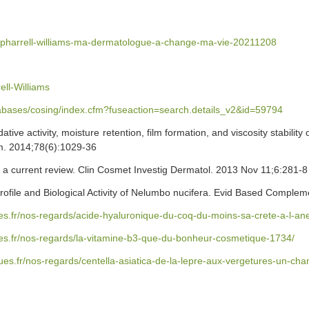
de/pharrell-williams-ma-dermatologue-a-change-ma-vie-20211208
ell-Williams
tabases/cosing/index.cfm?fuseaction=search.details_v2&id=59794
ve activity, moisture retention, film formation, and viscosity stability 
em. 2014;78(6):1029-36
– a current review. Clin Cosmet Investig Dermatol. 2013 Nov 11;6:281-8
ofile and Biological Activity of Nelumbo nucifera. Evid Based Comple
es.fr/nos-regards/acide-hyaluronique-du-coq-du-moins-sa-crete-a-l-ane-
ues.fr/nos-regards/la-vitamine-b3-que-du-bonheur-cosmetique-1734/
ues.fr/nos-regards/centella-asiatica-de-la-lepre-aux-vergetures-un-ch