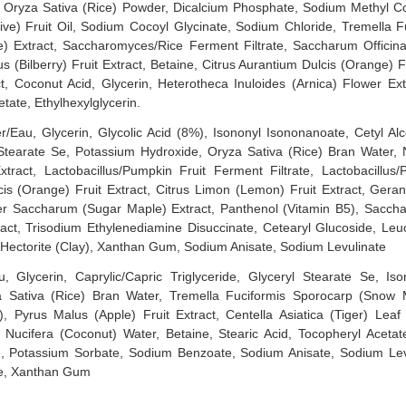
), Oryza Sativa (Rice) Powder, Dicalcium Phosphate, Sodium Methyl C
live) Fruit Oil, Sodium Cocoyl Glycinate, Sodium Chloride, Tremella
) Extract, Saccharomyces/Rice Ferment Filtrate, Saccharum Officin
lus (Bilberry) Fruit Extract, Betaine, Citrus Aurantium Dulcis (Orange) 
, Coconut Acid, Glycerin, Heterotheca Inuloides (Arnica) Flower Ext
ate, Ethylhexylglycerin.
/Eau, Glycerin, Glycolic Acid (8%), Isononyl Isononanoate, Cetyl Alco
Stearate Se, Potassium Hydroxide, Oryza Sativa (Rice) Bran Water, 
xtract, Lactobacillus/Pumpkin Fruit Ferment Filtrate, Lactobacillu
cis (Orange) Fruit Extract, Citrus Limon (Lemon) Fruit Extract, Ger
cer Saccharum (Sugar Maple) Extract, Panthenol (Vitamin B5), Saccha
xtract, Trisodium Ethylenediamine Disuccinate, Cetearyl Glucoside, Le
, Hectorite (Clay), Xanthan Gum, Sodium Anisate, Sodium Levulinate
 Glycerin, Caprylic/Capric Triglyceride, Glyceryl Stearate Se, Iso
yza Sativa (Rice) Bran Water, Tremella Fuciformis Sporocarp (Snow
, Pyrus Malus (Apple) Fruit Extract, Centella Asiatica (Tiger) Leaf
 Nucifera (Coconut) Water, Betaine, Stearic Acid, Tocopheryl Acetat
e, Potassium Sorbate, Sodium Benzoate, Sodium Anisate, Sodium Levul
de, Xanthan Gum