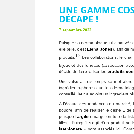
UNE GAMME COS
DÉCAPE !
7 septembre 2022
Puisque sa dermatologue lui a sauvé sa
elle (elle, c’est
Elena Jones
), afin de
1,2
produits.
Les collaborations, le chan
bijoux et des lunettes (association av
décide de faire valser les
produits co
Une valse à trois temps se met alors 
ingrédients-phares que les dermatol
conseillé, leur a adjoint un ingrédient
A l’écoute des tendances du marché, P
poudre, afin de réaliser le geste 1 de 
puisque l’
argile
émarge en tête de list
filles). Puisqu’il s’agit d’un produit n
isethionate
» sont associés ici. Co