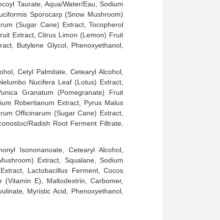
ocoyl Taurate, Aqua/Water/Eau, Sodium
 Fuciformis Sporocarp (Snow Mushroom)
arum (Sugar Cane) Extract, Tocopherol
Fruit Extract, Citrus Limon (Lemon) Fruit
ract, Butylene Glycol, Phenoxyethanol,
hol, Cetyl Palmitate, Cetearyl Alcohol,
Nelumbo Nucifera Leaf (Lotus) Extract,
s/Punica Granatum (Pomegranate) Fruit
anium Robertianum Extract, Pyrus Malus
rum Officinarum (Sugar Cane) Extract,
uconostoc/Radish Root Ferment Filtrate,
nonyl Isononanoate, Cetearyl Alcohol,
 Mushroom) Extract, Squalane, Sodium
 Extract, Lactobacillus Ferment, Cocos
e (Vitamin E), Maltodextrin, Carbomer,
inate, Myristic Acid, Phenoxyethanol,