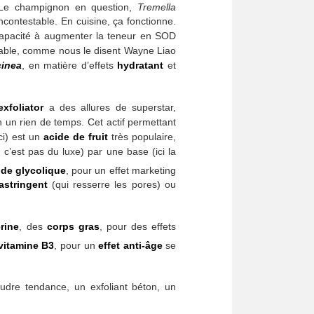
e champignon en question,
Tremella
ncontestable. En cuisine, ça fonctionne.
apacité à augmenter la teneur en SOD
lable, comme nous le disent Wayne Liao
cinea
, en matière d’effets
hydratant
et
xfoliator
a des allures de superstar,
n un rien de temps. Cet actif permettant
ci) est un
acide de fruit
très populaire,
c’est pas du luxe) par une base (ici la
ide glycolique
, pour un effet marketing
astringent
(qui resserre les pores) ou
rine
, des
corps gras
, pour des effets
vitamine B3
, pour un
effet anti-âge
se
dre tendance, un exfoliant béton, un