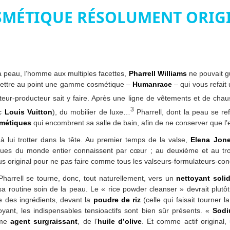
MÉTIQUE RÉSOLUMENT ORIG
 peau, l’homme aux multiples facettes,
Pharrell Williams
ne pouvait g
 mettre au point une gamme cosmétique –
Humanrace
– qui vous refait
teur-producteur sait y faire. Après une ligne de vêtements et de cha
3
ec
Louis Vuitton
), du mobilier de luxe…
Pharrell, dont la peau se re
smétiques
qui encombrent sa salle de bain, afin de ne conserver que l’e
à lui trotter dans la tête. Au premier temps de la valse,
Elena Jon
ogues du monde entier connaissent par cœur ; au deuxième et au t
 plus original pour ne pas faire comme tous les valseurs-formulateurs
harrell se tourne, donc, tout naturellement, vers un
nettoyant soli
sa routine soin de la peau. Le « rice powder cleanser » devrait plutô
e des ingrédients, devant la
poudre de riz
(celle qui faisait tourner 
ettoyant, les indispensables tensioactifs sont bien sûr présents. «
Sodi
mme
agent surgraissant
, de l’
huile d’olive
. Et comme actif original