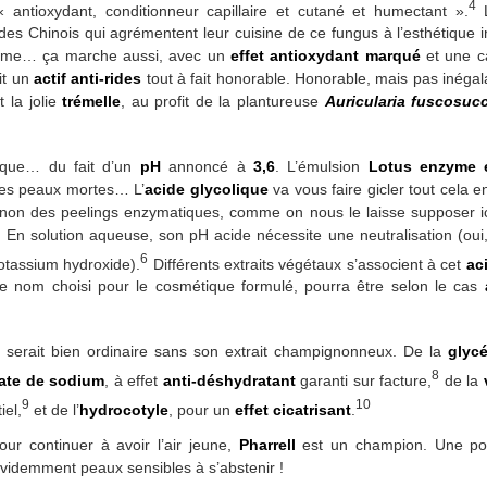
4
« antioxydant, conditionneur capillaire et cutané et humectant ».
L
des Chinois qui agrémentent leur cuisine de ce fungus à l’esthétique i
crème… ça marche aussi, avec un
effet antioxydant marqué
et une c
ait un
actif anti-rides
tout à fait honorable. Honorable, mais pas inéga
 la jolie
trémelle
, au profit de la plantureuse
Auricularia fuscosuc
ique… du fait d’un
pH
annoncé à
3,6
. L’émulsion
Lotus enzyme e
les peaux mortes… L’
acide glycolique
va vous faire gicler tout cela e
t non des peelings enzymatiques, comme on nous le laisse supposer i
 En solution aqueuse, son pH acide nécessite une neutralisation (oui, 
6
otassium hydroxide).
Différents extraits végétaux s’associent à cet
ac
e nom choisi pour le cosmétique formulé, pourra être selon le cas
serait bien ordinaire sans son extrait champignonneux. De la
glycé
8
ate de sodium
, à effet
anti-déshydratant
garanti sur facture,
de la
9
10
iel,
et de l’
hydrocotyle
, pour un
effet cicatrisant
.
ur continuer à avoir l’air jeune,
Pharrell
est un champion. Une pou
videmment peaux sensibles à s’abstenir !