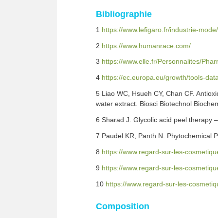
Bibliographie
1
https://www.lefigaro.fr/industrie-mo
2
https://www.humanrace.com/
3
https://www.elle.fr/Personnalites/Pharr
4
https://ec.europa.eu/growth/tools-da
5 Liao WC, Hsueh CY, Chan CF. Antioxidati
water extract. Biosci Biotechnol Bioch
6 Sharad J. Glycolic acid peel therapy 
7 Paudel KR, Panth N. Phytochemical Pr
8
https://www.regard-sur-les-cosmetiqu
9
https://www.regard-sur-les-cosmetiq
10
https://www.regard-sur-les-cosmetiq
Composition