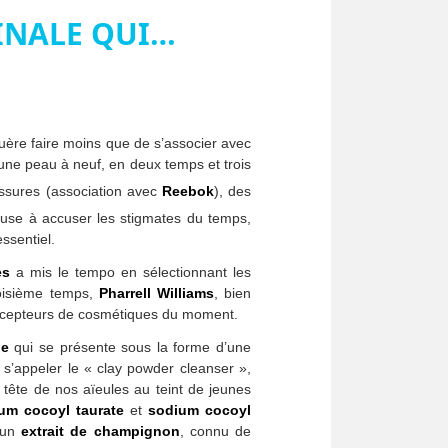
INALE QUI…
uère faire moins que de s’associer avec
 une peau à neuf, en deux temps et trois
ussures (association avec
Reebok
), des
fuse à accuser les stigmates du temps,
ssentiel.
es
a mis le tempo en sélectionnant les
roisième temps,
Pharrell Williams
, bien
-concepteurs de cosmétiques du moment.
de
qui se présente sous la forme d’une
t s’appeler le « clay powder cleanser »,
la tête de nos aïeules au teint de jeunes
um cocoyl taurate
et
sodium cocoyl
, un
extrait de champignon
, connu de