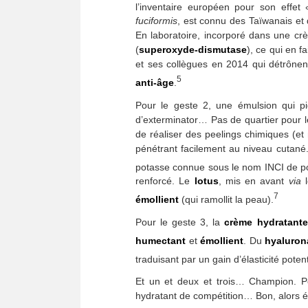
l’inventaire européen pour son effet 
fuciformis
, est connu des Taïwanais et 
En laboratoire, incorporé dans une 
(
superoxyde-dismutase
), ce qui en f
et ses collègues en 2014 qui détrônent
5
anti-âge
.
Pour le geste 2, une émulsion qui p
d’exterminator… Pas de quartier pour 
de réaliser des peelings chimiques (e
pénétrant facilement au niveau cutané.
potasse connue sous le nom INCI de p
renforcé. Le
lotus
, mis en avant
via
l
7
émollient
(qui ramollit la peau).
Pour le geste 3, la
crème hydratante
humectant
et
émollient
. Du
hyaluron
traduisant par un gain d’élasticité potent
Et un et deux et trois… Champion. Po
hydratant de compétition… Bon, alors é