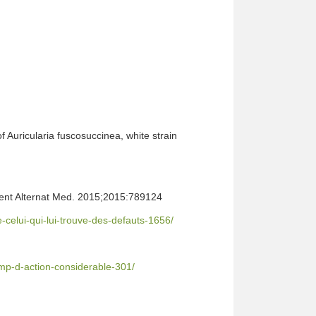
of Auricularia fuscosuccinea, white strain
ment Alternat Med. 2015;2015:789124
celui-qui-lui-trouve-des-defauts-1656/
amp-d-action-considerable-301/