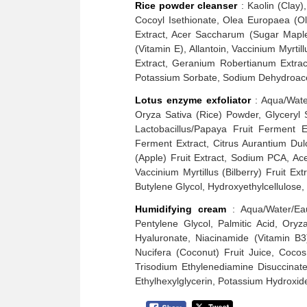
Rice powder cleanser
: Kaolin (Clay
Cocoyl Isethionate, Olea Europaea (O
Extract, Acer Saccharum (Sugar Maple
(Vitamin E), Allantoin, Vaccinium Myrtil
Extract, Geranium Robertianum Extract
Potassium Sorbate, Sodium Dehydroacet
Lotus enzyme exfoliator
: Aqua/Water
Oryza Sativa (Rice) Powder, Glyceryl 
Lactobacillus/Papaya Fruit Ferment E
Ferment Extract, Citrus Aurantium Dul
(Apple) Fruit Extract, Sodium PCA, A
Vaccinium Myrtillus (Bilberry) Fruit E
Butylene Glycol, Hydroxyethylcellulose
Humidifying cream
: Aqua/Water/Eau,
Pentylene Glycol, Palmitic Acid, Or
Hyaluronate, Niacinamide (Vitamin B3)
Nucifera (Coconut) Fruit Juice, Cocos
Trisodium Ethylenediamine Disuccinat
Ethylhexylglycerin, Potassium Hydroxi