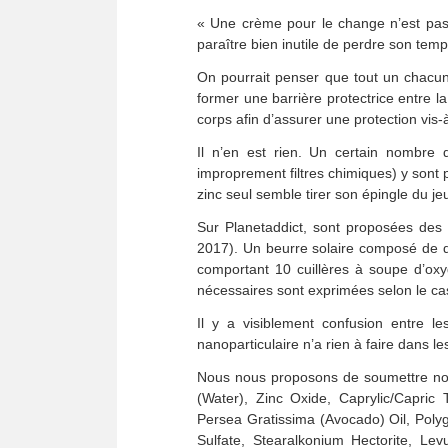
« Une crème pour le change n’est pas u
paraître bien inutile de perdre son temp
On pourrait penser que tout un chacun 
former une barrière protectrice entre la
corps afin d’assurer une protection vis
Il n’en est rien. Un certain nombre 
improprement filtres chimiques) y sont 
zinc seul semble tirer son épingle du jeu
Sur Planetaddict, sont proposées des r
2017). Un beurre solaire composé de div
comportant 10 cuillères à soupe d’oxy
nécessaires sont exprimées selon le cas
Il y a visiblement confusion entre 
nanoparticulaire n’a rien à faire dans le
Nous nous proposons de soumettre nos b
(Water), Zinc Oxide, Caprylic/Capric 
Persea Gratissima (Avocado) Oil, Polyg
Sulfate, Stearalkonium Hectorite, Lev