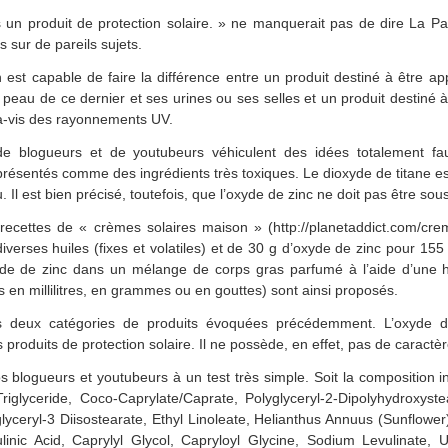
n produit de protection solaire. » ne manquerait pas de dire La Palice
s sur de pareils sujets.
est capable de faire la différence entre un produit destiné à être ap
 peau de ce dernier et ses urines ou ses selles et un produit destiné à
-à-vis des rayonnements UV.
de blogueurs et de youtubeurs véhiculent des idées totalement fau
présentés comme des ingrédients très toxiques. Le dioxyde de titane e
. Il est bien précisé, toutefois, que l’oxyde de zinc ne doit pas être so
ecettes de « crèmes solaires maison » (http://planetaddict.com/crem
erses huiles (fixes et volatiles) et de 30 g d’oxyde de zinc pour 155 g
de de zinc dans un mélange de corps gras parfumé à l’aide d’une hui
 en millilitres, en grammes ou en gouttes) sont ainsi proposés.
les deux catégories de produits évoquées précédemment. L’oxyde d
s produits de protection solaire. Il ne possède, en effet, pas de caractè
logueurs et youtubeurs à un test très simple. Soit la composition i
Triglyceride, Coco-Caprylate/Caprate, Polyglyceryl-2-Dipolyhydroxyst
lyceryl-3 Diisostearate, Ethyl Linoleate, Helianthus Annuus (Sunflow
ulinic Acid, Caprylyl Glycol, Capryloyl Glycine, Sodium Levulinate,