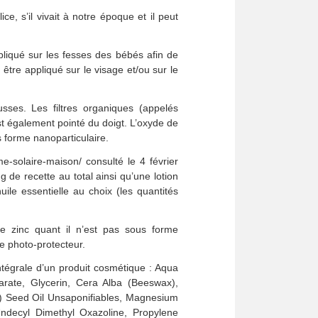
, s’il vivait à notre époque et il peut
pliqué sur les fesses des bébés afin de
 être appliqué sur le visage et/ou sur le
sses. Les filtres organiques (appelés
st également pointé du doigt. L’oxyde de
us forme nanoparticulaire.
e-solaire-maison/ consulté le 4 février
 de recette au total ainsi qu’une lotion
le essentielle au choix (les quantités
e zinc quant il n’est pas sous forme
re photo-protecteur.
ntégrale d’un produit cosmétique : Aqua
earate, Glycerin, Cera Alba (Beeswax),
er) Seed Oil Unsaponifiables, Magnesium
 Undecyl Dimethyl Oxazoline, Propylene