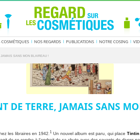
S COSMÉTIQUES
NOS REGARDS
PUBLICATIONS
NOTRE COSING
VID
JAMAIS SANS MON BLAIREAU !
 DE TERRE, JAMAIS SANS MO
1
chez les libraires en 1942.
Un nouvel album est paru, qui place
Tintin
’agit de se rendre à l’endroit de sa chute avec des savants de divers pa