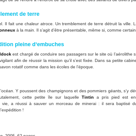
ement de terre
l. Il fait une chaleur atroce. Un tremblement de terre détruit la ville. 
vonneux
à la main. Il s’agit d’être présentable, même si, comme certains
dition pleine d’embuches
ddock
est chargé de conduire ses passagers sur le site où l’aérolithe
vigilant afin de réussir la mission qu’il s’est fixée. Dans sa petite cabi
savon rotatif comme dans les écoles de l’époque.
s l’océan. Y poussent des champignons et des pommiers géants, s’y d
talement, cette petite île sur laquelle
Tintin
a pris pied est en
a vie, a réussi à sauver un morceau de minerai : il sera baptisé
d’expédition !
en, 2005, 62 pages