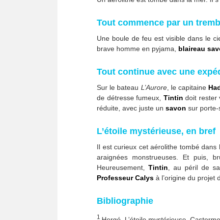
Tout commence par un trembl
Une boule de feu est visible dans le cie
brave homme en pyjama,
blaireau sa
Tout continue avec une expé
Sur le bateau
L’Aurore
, le capitaine
Ha
de détresse fumeux,
Tintin
doit rester 
réduite, avec juste un
savon
sur porte-
L’étoile mystérieuse, en bref
Il est curieux cet aérolithe tombé dan
araignées monstrueuses. Et puis, bru
Heureusement,
Tintin
, au péril de s
Professeur Calys
à l’origine du projet 
Bibliographie
1
Hergé, L’étoile mystérieuse, Casterm