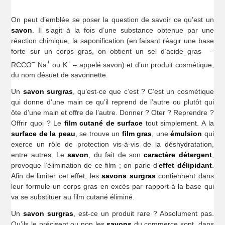
On peut d’emblée se poser la question de savoir ce qu’est un
savon
. Il s’agit à la fois d’une substance obtenue par une
réaction chimique, la saponification (en faisant réagir une base
forte sur un corps gras, on obtient un sel d’acide gras –
–
+
+
RCCO
Na
ou K
– appelé savon) et d’un produit cosmétique,
du nom désuet de savonnette.
Un
savon surgras
, qu’est-ce que c’est ? C’est un cosmétique
qui donne d’une main ce qu’il reprend de l’autre ou plutôt qui
ôte d’une main et offre de l’autre. Donner ? Oter ? Reprendre ?
Offrir quoi ? Le
film cutané de surface
tout simplement. A la
surface de la peau
, se trouve un
film gras
, une
émulsion
qui
exerce un rôle de protection vis-à-vis de la déshydratation,
entre autres. Le
savon
, du fait de son
caractère détergent
,
provoque l’élimination de ce film ; on parle d’
effet délipidant
.
Afin de limiter cet effet, les
savons surgras
contiennent dans
leur formule un corps gras en excès par rapport à la base qui
va se substituer au film cutané éliminé.
Un
savon surgras
, est-ce un produit rare ? Absolument pas.
Qu’ils le précisent ou non les
savons
du commerce sont, dans