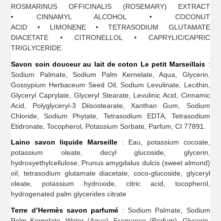
ROSMARINUS OFFICINALIS (ROSEMARY) EXTRACT
• CINNAMYL ALCOHOL • COCONUT
ACID • LIMONENE • TETRASODIUM GLUTAMATE
DIACETATE • CITRONELLOL • CAPRYLIC/CAPRIC
TRIGLYCERIDE.
Savon soin douceur au lait de coton Le petit Marseillais
:
Sodium Palmate, Sodium Palm Kernelate, Aqua, Glycerin,
Gossypium Herbaceum Seed Oil, Sodium Levulinate, Lecithin,
Glyceryl Caprylate, Glyceryl Stearate, Levulinic Acid, Cinnamic
Acid, Polyglyceryl-3 Diisostearate, Xanthan Gum, Sodium
Chloride, Sodium Phytate, Tetrasodium EDTA, Tetrasodium
Etidronate, Tocopherol, Potassium Sorbate, Parfum, CI 77891.
Laino savon liquide Marseille
: Eau, potassium cocoate,
potassium oleate, decyl glucoside, glycerin,
hydroxyethylcellulose, Prunus amygdalus dulcis (sweet almond)
oil, tetrasodium glutamate diacetate, coco-glucoside, glyceryl
oleate, potassium hydroxide, citric acid, tocopherol,
hydrogenated palm glycerides citrate
Terre d’Hermès savon parfumé
: Sodium Palmate, Sodium
Palm Kernelate, Water (Aqua), Fragrance (Parfum), Glycerin,