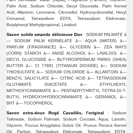
Palm Acid, Sodium Chloride, Decyl Glucoside, Palm Kernel
Acid, Allantoin, Limonene, Citronellol, Hydroxycitronellal, Hexyl
Cinnamal, Tetrasodium EDTA, Tetrasodium Etidronate,
Butylphenyl Methylpropional, Linalool.
Savon solide amande délicieuse Dior
: SODIUM PALMATE â
— SODIUM PALM KERNELATE â— AQUA (WATER) â—
PARFUM (FRAGRANCE) â— GLYCERIN â— ZEA MAYS
(CORN) STARCH â— ANISE ALCOHOL â— LINALOOL â—
DECYL GLUCOSIDE â— BUTYROSPERMUM PARKII (SHEA)
BUTTER â— CI 77891 (TITANIUM DIOXIDE) â— SODIUM
THIOSULFATE â— SODIUM CHLORIDE â— ALLANTOIN â—
BENZYL SALICYLATE â— CITRIC ACID â— TETRASODIUM
GLUTAMATE DIACETATE â— ETHYLHEXYL
METHOXYCINNAMATE â— PENTAERYTHRITYL TETRA-DI-T-
BUTYL HYDROXYHYDROCINNAMATE â— GERANIOL â—
BHT â— TOCOPHEROL.
Savon extra-doux Rogé Cavaillès, l’original
: Sodium
Tallowate, Sodium Palmate, Sodium Cocoate, Aqua, Lanolin,
Glycerin, Prunus Amygdalus Dulcis Oil, Prunus Persica Kernel
Oil, Parfum, Tetrasodium Etidronate, Tetrasodium EDTA,