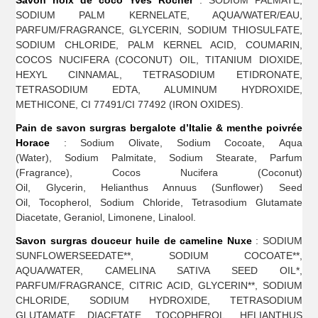
Savon noix de coco Yves Rocher
: SODIUM PALMATE,
SODIUM PALM KERNELATE, AQUA/WATER/EAU,
PARFUM/FRAGRANCE, GLYCERIN, SODIUM THIOSULFATE,
SODIUM CHLORIDE, PALM KERNEL ACID, COUMARIN,
COCOS NUCIFERA (COCONUT) OIL, TITANIUM DIOXIDE,
HEXYL CINNAMAL, TETRASODIUM ETIDRONATE,
TETRASODIUM EDTA, ALUMINUM HYDROXIDE,
METHICONE, CI 77491/CI 77492 (IRON OXIDES).
Pain de savon surgras bergalote d’Italie & menthe poivrée
Horace
: Sodium Olivate, Sodium Cocoate, Aqua
(Water), Sodium Palmitate, Sodium Stearate, Parfum
(Fragrance), Cocos Nucifera (Coconut)
Oil, Glycerin, Helianthus Annuus (Sunflower) Seed
Oil, Tocopherol, Sodium Chloride, Tetrasodium Glutamate
Diacetate, Geraniol, Limonene, Linalool.
Savon surgras douceur huile de cameline Nuxe
: SODIUM
SUNFLOWERSEEDATE**, SODIUM COCOATE**,
AQUA/WATER, CAMELINA SATIVA SEED OIL*,
PARFUM/FRAGRANCE, CITRIC ACID, GLYCERIN**, SODIUM
CHLORIDE, SODIUM HYDROXIDE, TETRASODIUM
GLUTAMATE DIACETATE, TOCOPHEROL, HELIANTHUS