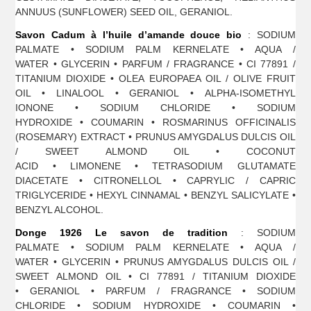
ANNUUS (SUNFLOWER) SEED OIL, GERANIOL.
Savon Cadum à l’huile d’amande douce bio
: SODIUM
PALMATE • SODIUM PALM KERNELATE • AQUA /
WATER • GLYCERIN • PARFUM / FRAGRANCE • CI 77891 /
TITANIUM DIOXIDE • OLEA EUROPAEA OIL / OLIVE FRUIT
OIL • LINALOOL • GERANIOL • ALPHA-ISOMETHYL
IONONE • SODIUM CHLORIDE • SODIUM
HYDROXIDE • COUMARIN • ROSMARINUS OFFICINALIS
(ROSEMARY) EXTRACT • PRUNUS AMYGDALUS DULCIS OIL
/ SWEET ALMOND OIL • COCONUT
ACID • LIMONENE • TETRASODIUM GLUTAMATE
DIACETATE • CITRONELLOL • CAPRYLIC / CAPRIC
TRIGLYCERIDE • HEXYL CINNAMAL • BENZYL SALICYLATE •
BENZYL ALCOHOL.
Donge 1926 Le savon de tradition
: SODIUM
PALMATE • SODIUM PALM KERNELATE • AQUA /
WATER • GLYCERIN • PRUNUS AMYGDALUS DULCIS OIL /
SWEET ALMOND OIL • CI 77891 / TITANIUM DIOXIDE
• GERANIOL • PARFUM / FRAGRANCE • SODIUM
CHLORIDE • SODIUM HYDROXIDE • COUMARIN •