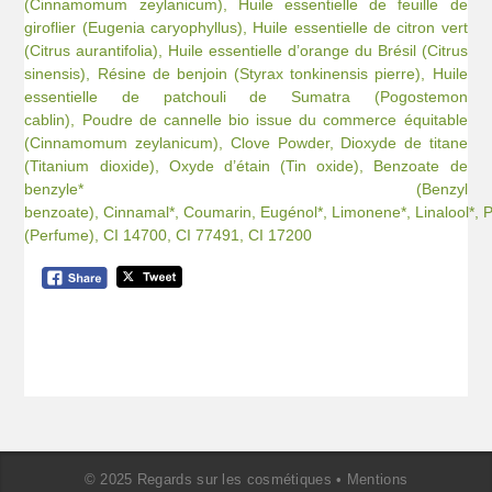
(Cinnamomum zeylanicum),
Huile essentielle de feuille de
giroflier (Eugenia caryophyllus),
Huile essentielle de citron vert
(Citrus aurantifolia),
Huile essentielle d’orange du Brésil (Citrus
sinensis),
Résine de benjoin (Styrax tonkinensis pierre),
Huile
essentielle de patchouli de Sumatra (Pogostemon
cablin),
Poudre de cannelle bio issue du commerce équitable
(Cinnamomum zeylanicum),
Clove Powder,
Dioxyde de titane
(Titanium dioxide),
Oxyde d’étain (Tin oxide),
Benzoate de
benzyle* (Benzyl
benzoate),
Cinnamal*,
Coumarin,
Eugénol*,
Limonene*,
Linalool*,
(Perfume),
CI 14700,
CI 77491,
CI 17200
© 2025 Regards sur les cosmétiques •
Mentions