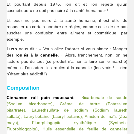
Et pourtant depuis 1976, l’on dit et l’on répète qu’un
cosmétique « ne doit pas nuire à la santé humaine » !
Et pour ne pas nuire à la santé humaine, il est utile de
respecter un certain nombre de règles, comme celle de ne pas
susciter une confusion entre aliment et cosmétique, par
exemple.
Lush
nous dit : « Vous allez l’adorer si vous aimez : Manger
des
roulés
à la
cannelle
. » Alors, franchement, non, on ne
l’adore pas du tout (ce produit n’a rien à faire sur le marché)
même si l’on adore les roulés à la cannelle (les vrais ! – rien
n’étant plus addictif !)
Composition
Cinnamon roll pain moussant
:
Bicarbonate de soude
(Sodium bicarbonate),
Crème de tartre (Potassium
bitartrate),
Laurethsulfate de sodium (Sodium laureth
sulfate),
Laurylbétaïne (Lauryl betaine),
Amidon de maïs (Zea
mays),
Fluorphlogopite synthétique (Synthetic
Fluorphlogopite),
Huile essentielle de feuille de cannelier