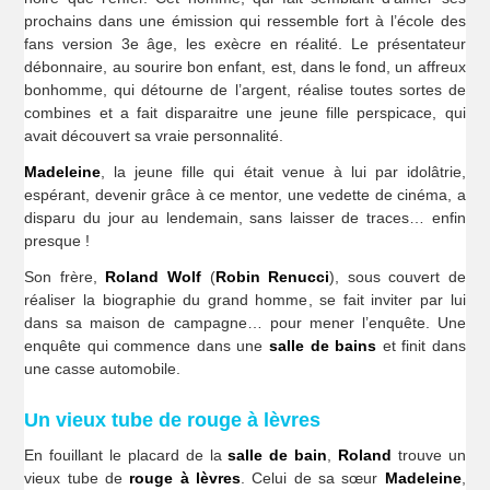
prochains dans une émission qui ressemble fort à l’école des
fans version 3e âge, les exècre en réalité. Le présentateur
débonnaire, au sourire bon enfant, est, dans le fond, un affreux
bonhomme, qui détourne de l’argent, réalise toutes sortes de
combines et a fait disparaitre une jeune fille perspicace, qui
avait découvert sa vraie personnalité.
Madeleine
, la jeune fille qui était venue à lui par idolâtrie,
espérant, devenir grâce à ce mentor, une vedette de cinéma, a
disparu du jour au lendemain, sans laisser de traces… enfin
presque !
Son frère,
Roland Wolf
(
Robin Renucci
), sous couvert de
réaliser la biographie du grand homme, se fait inviter par lui
dans sa maison de campagne… pour mener l’enquête. Une
enquête qui commence dans une
salle de bains
et finit dans
une casse automobile.
Un vieux tube de rouge à lèvres
En fouillant le placard de la
salle de bain
,
Roland
trouve un
vieux tube de
rouge à lèvres
. Celui de sa sœur
Madeleine
,