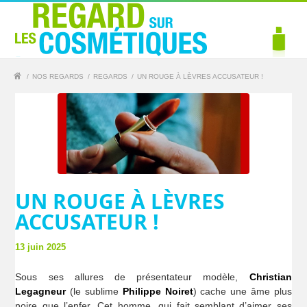
/
NOS REGARDS
/
REGARDS
/
UN ROUGE À LÈVRES ACCUSATEUR !
UN ROUGE À LÈVRES
ACCUSATEUR !
13 juin 2025
Sous ses allures de présentateur modèle,
Christian
Legagneur
(le sublime
Philippe Noiret
) cache une âme plus
noire que l’enfer. Cet homme, qui fait semblant d’aimer ses