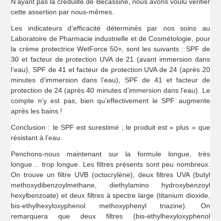
N’ayant pas la crédulité de Bécassine, nous avons voulu vérifier
cette assertion par nous-mêmes.
Les indicateurs d’efficacité déterminés par nos soins au
Laboratoire de Pharmacie industrielle et de Cosmétologie, pour
la crème protectrice WetForce 50+, sont les suivants : SPF de
30 et facteur de protection UVA de 21 (avant immersion dans
l’eau), SPF de 41 et facteur de protection UVA de 24 (après 20
minutes d’immersion dans l’eau), SPF de 41 et facteur de
protection de 24 (après 40 minutes d’immersion dans l’eau). Le
compte n’y est pas, bien qu’effectivement le SPF augmente
après les bains !
Conclusion : le SPF est surestimé ; le produit est « plus » que
résistant à l’eau.
Penchons-nous maintenant sur la formule longue, très
longue… trop longue. Les filtres présents sont peu nombreux.
On trouve un filtre UVB (octocrylène), deux filtres UVA (butyl
methoxydibenzoylmethane, diethylamino hydroxybenzoyl
hexylbenzoate) et deux filtres à spectre large (titanium dioxide,
bis-ethylhexyloxyphenol methoxyphenyl triazine). On
remarquera que deux filtres (bis-ethylhexyloxyphenol