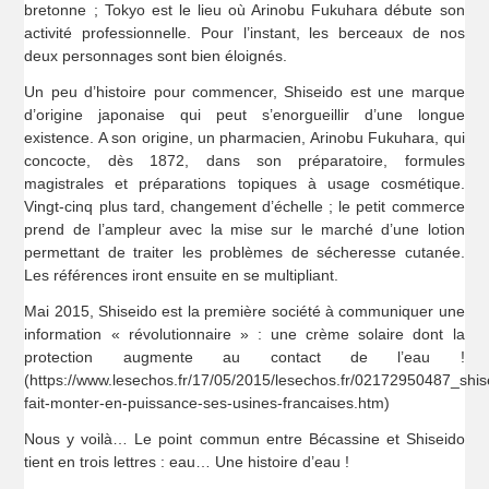
bretonne ; Tokyo est le lieu où Arinobu Fukuhara débute son
activité professionnelle. Pour l’instant, les berceaux de nos
deux personnages sont bien éloignés.
Un peu d’histoire pour commencer, Shiseido est une marque
d’origine japonaise qui peut s’enorgueillir d’une longue
existence. A son origine, un pharmacien, Arinobu Fukuhara, qui
concocte, dès 1872, dans son préparatoire, formules
magistrales et préparations topiques à usage cosmétique.
Vingt-cinq plus tard, changement d’échelle ; le petit commerce
prend de l’ampleur avec la mise sur le marché d’une lotion
permettant de traiter les problèmes de sécheresse cutanée.
Les références iront ensuite en se multipliant.
Mai 2015, Shiseido est la première société à communiquer une
information « révolutionnaire » : une crème solaire dont la
protection augmente au contact de l’eau !
(https://www.lesechos.fr/17/05/2015/lesechos.fr/02172950487_shis
fait-monter-en-puissance-ses-usines-francaises.htm)
Nous y voilà… Le point commun entre Bécassine et Shiseido
tient en trois lettres : eau… Une histoire d’eau !