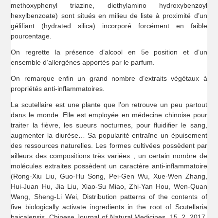
methoxyphenyl triazine, diethylamino hydroxybenzoyl
hexylbenzoate) sont situés en milieu de liste à proximité d’un
gélifiant (hydrated silica) incorporé forcément en faible
pourcentage.
On regrette la présence d’alcool en 5e position et d’un
ensemble d’allergènes apportés par le parfum.
On remarque enfin un grand nombre d’extraits végétaux à
propriétés anti-inflammatoires.
La scutellaire est une plante que l’on retrouve un peu partout
dans le monde. Elle est employée en médecine chinoise pour
traiter la fièvre, les sueurs nocturnes, pour fluidifier le sang,
augmenter la diurèse… Sa popularité entraîne un épuisement
des ressources naturelles. Les formes cultivées possèdent par
ailleurs des compositions très variées ; un certain nombre de
molécules extraites possèdent un caractère anti-inflammatoire
(Rong-Xiu Liu, Guo-Hu Song, Pei-Gen Wu, Xue-Wen Zhang,
Hui-Juan Hu, Jia Liu, Xiao-Su Miao, Zhi-Yan Hou, Wen-Quan
Wang, Sheng-Li Wei, Distribution patterns of the contents of
five biologically activate ingredients in the root of Scutellaria
baicalensis, Chinese Journal of Natural Medicines, 15, 2, 2017,