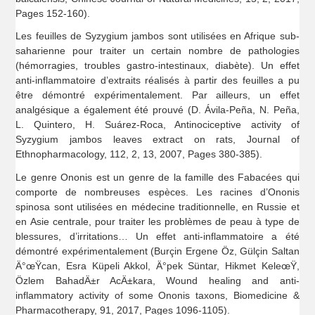
Pages 152-160).
Les feuilles de Syzygium jambos sont utilisées en Afrique sub-
saharienne pour traiter un certain nombre de pathologies
(hémorragies, troubles gastro-intestinaux, diabète). Un effet
anti-inflammatoire d’extraits réalisés à partir des feuilles a pu
être démontré expérimentalement. Par ailleurs, un effet
analgésique a également été prouvé (D. Ávila-Peña, N. Peña,
L. Quintero, H. Suárez-Roca, Antinociceptive activity of
Syzygium jambos leaves extract on rats, Journal of
Ethnopharmacology, 112, 2, 13, 2007, Pages 380-385).
Le genre Ononis est un genre de la famille des Fabacées qui
comporte de nombreuses espèces. Les racines d’Ononis
spinosa sont utilisées en médecine traditionnelle, en Russie et
en Asie centrale, pour traiter les problèmes de peau à type de
blessures, d’irritations… Un effet anti-inflammatoire a été
démontré expérimentalement (Burçin Ergene Öz, Gülçin Saltan
Ä°œŸcan, Esra Küpeli Akkol, Ä°pek Süntar, Hikmet KeleœŸ,
Özlem BahadÄ±r AcÄ±kara, Wound healing and anti-
inflammatory activity of some Ononis taxons, Biomedicine &
Pharmacotherapy, 91, 2017, Pages 1096-1105).