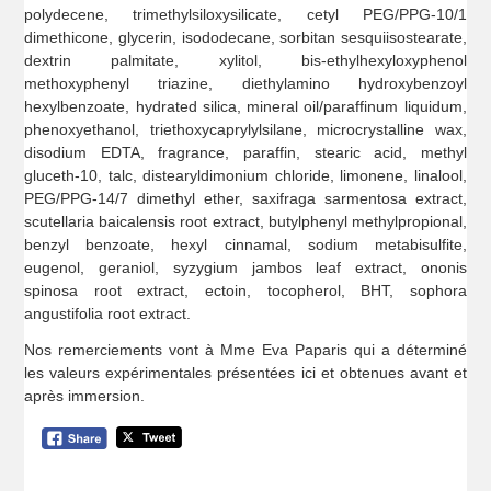
polydecene, trimethylsiloxysilicate, cetyl PEG/PPG-10/1
dimethicone, glycerin, isododecane, sorbitan sesquiisostearate,
dextrin palmitate, xylitol, bis-ethylhexyloxyphenol
methoxyphenyl triazine, diethylamino hydroxybenzoyl
hexylbenzoate, hydrated silica, mineral oil/paraffinum liquidum,
phenoxyethanol, triethoxycaprylylsilane, microcrystalline wax,
disodium EDTA, fragrance, paraffin, stearic acid, methyl
gluceth-10, talc, distearyldimonium chloride, limonene, linalool,
PEG/PPG-14/7 dimethyl ether, saxifraga sarmentosa extract,
scutellaria baicalensis root extract, butylphenyl methylpropional,
benzyl benzoate, hexyl cinnamal, sodium metabisulfite,
eugenol, geraniol, syzygium jambos leaf extract, ononis
spinosa root extract, ectoin, tocopherol, BHT, sophora
angustifolia root extract.
Nos remerciements vont à Mme Eva Paparis qui a déterminé
les valeurs expérimentales présentées ici et obtenues avant et
après immersion.