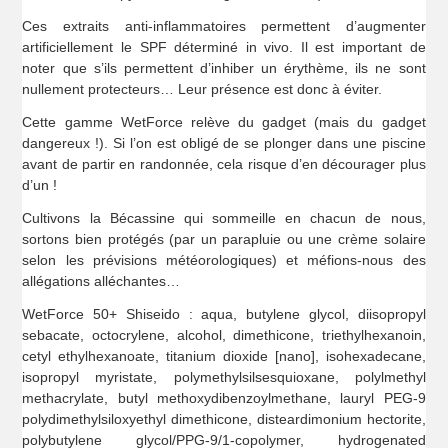
Ces extraits anti-inflammatoires permettent d’augmenter
artificiellement le SPF déterminé in vivo. Il est important de
noter que s’ils permettent d’inhiber un érythème, ils ne sont
nullement protecteurs… Leur présence est donc à éviter.
Cette gamme WetForce relève du gadget (mais du gadget
dangereux !). Si l’on est obligé de se plonger dans une piscine
avant de partir en randonnée, cela risque d’en décourager plus
d’un !
Cultivons la Bécassine qui sommeille en chacun de nous,
sortons bien protégés (par un parapluie ou une crème solaire
selon les prévisions météorologiques) et méfions-nous des
allégations alléchantes…
WetForce 50+ Shiseido : aqua, butylene glycol, diisopropyl
sebacate, octocrylene, alcohol, dimethicone, triethylhexanoin,
cetyl ethylhexanoate, titanium dioxide [nano], isohexadecane,
isopropyl myristate, polymethylsilsesquioxane, polylmethyl
methacrylate, butyl methoxydibenzoylmethane, lauryl PEG-9
polydimethylsiloxyethyl dimethicone, disteardimonium hectorite,
polybutylene glycol/PPG-9/1-copolymer, hydrogenated