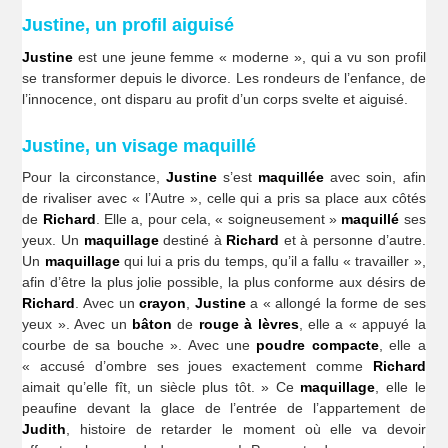
Justine, un profil aiguisé
Justine
est une jeune femme « moderne », qui a vu son profil
se transformer depuis le divorce. Les rondeurs de l’enfance, de
l’innocence, ont disparu au profit d’un corps svelte et aiguisé.
Justine, un visage maquillé
Pour la circonstance,
Justine
s’est
maquillée
avec soin, afin
de rivaliser avec « l’Autre », celle qui a pris sa place aux côtés
de
Richard
. Elle a, pour cela, « soigneusement »
maquillé
ses
yeux. Un
maquillage
destiné à
Richard
et à personne d’autre.
Un
maquillage
qui lui a pris du temps, qu’il a fallu « travailler »,
afin d’être la plus jolie possible, la plus conforme aux désirs de
Richard
. Avec un
crayon
,
Justine
a « allongé la forme de ses
yeux ». Avec un
bâton
de
rouge à lèvres
, elle a « appuyé la
courbe de sa bouche ». Avec une
poudre compacte
, elle a
« accusé d’ombre ses joues exactement comme
Richard
aimait qu’elle fît, un siècle plus tôt. » Ce
maquillage
, elle le
peaufine devant la glace de l’entrée de l’appartement de
Judith
, histoire de retarder le moment où elle va devoir