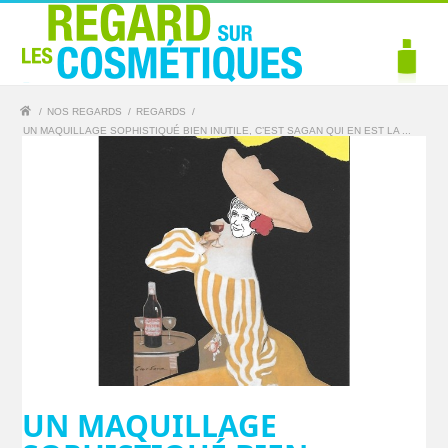
/
NOS REGARDS
/
REGARDS
/
UN MAQUILLAGE SOPHISTIQUÉ BIEN INUTILE, C’EST SAGAN QUI EN EST LA ...
UN MAQUILLAGE