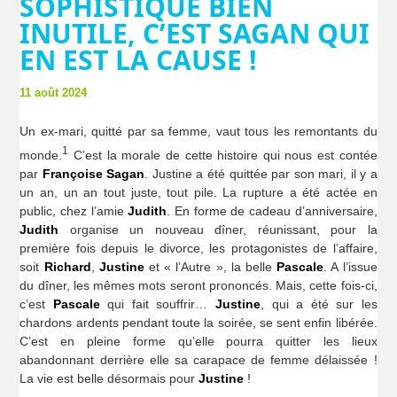
SOPHISTIQUÉ BIEN
INUTILE, C’EST SAGAN QUI
EN EST LA CAUSE !
11 août 2024
Un ex-mari, quitté par sa femme, vaut tous les remontants du
1
monde.
C’est la morale de cette histoire qui nous est contée
par
Françoise Sagan
. Justine a été quittée par son mari, il y a
un an, un an tout juste, tout pile. La rupture a été actée en
public, chez l’amie
Judith
. En forme de cadeau d’anniversaire,
Judith
organise un nouveau dîner, réunissant, pour la
première fois depuis le divorce, les protagonistes de l’affaire,
soit
Richard
,
Justine
et « l’Autre », la belle
Pascale
. A l’issue
du dîner, les mêmes mots seront prononcés. Mais, cette fois-ci,
c’est
Pascale
qui fait souffrir…
Justine
, qui a été sur les
chardons ardents pendant toute la soirée, se sent enfin libérée.
C’est en pleine forme qu’elle pourra quitter les lieux
abandonnant derrière elle sa carapace de femme délaissée !
La vie est belle désormais pour
Justine
!