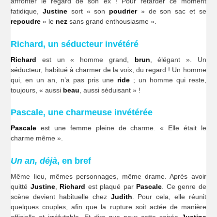
affronter le regard de son ex ! Pour retarder ce moment
fatidique,
Justine
sort « son
poudrier
» de son sac et se
repoudre
« le
nez
sans grand enthousiasme ».
Richard, un séducteur invétéré
Richard
est un « homme grand,
brun
, élégant ». Un
séducteur, habitué à charmer de la voix, du regard ! Un homme
qui, en un an, n’a pas pris une
ride
; un homme qui reste,
toujours, « aussi
beau
, aussi séduisant » !
Pascale, une charmeuse invétérée
Pascale
est une femme pleine de charme. « Elle était le
charme même ».
Un an, déjà
, en bref
Même lieu, mêmes personnages, même drame. Après avoir
quitté
Justine
,
Richard
est plaqué par
Pascale
. Ce genre de
scène devient habituelle chez
Judith
. Pour cela, elle réunit
quelques couples, afin que la rupture soit actée de manière
officielle et irréfutable. Et dire que pour cette soirée
Justine