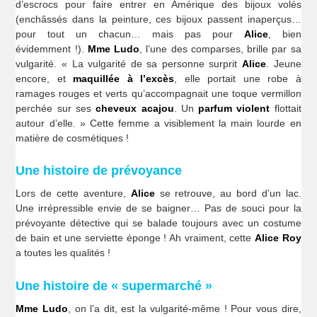
d’escrocs pour faire entrer en Amérique des bijoux volés
(enchâssés dans la peinture, ces bijoux passent inaperçus…
pour tout un chacun… mais pas pour
Alice
, bien
évidemment !).
Mme Ludo
, l’une des comparses, brille par sa
vulgarité. « La vulgarité de sa personne surprit
Alice
. Jeune
encore, et
maquillée à l’excès
, elle portait une robe à
ramages rouges et verts qu’accompagnait une toque vermillon
perchée sur ses
cheveux acajou
. Un
parfum violent
flottait
autour d’elle. » Cette femme a visiblement la main lourde en
matière de cosmétiques !
Une histoire de prévoyance
Lors de cette aventure,
Alice
se retrouve, au bord d’un lac.
Une irrépressible envie de se baigner… Pas de souci pour la
prévoyante détective qui se balade toujours avec un costume
de bain et une serviette éponge ! Ah vraiment, cette
Alice Roy
a toutes les qualités !
Une histoire de « supermarché »
Mme Ludo
, on l’a dit, est la vulgarité-même ! Pour vous dire,