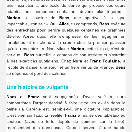
une inscription à une école de danse qui propose des cours
adaptés aux personnes souhaitant devenir plus légères !
Marion
, la cousine de
Bess
, une sportive à la ligne
impeccable, ironise : « Oui,
Alice
, tu comprends,
Bess
exécute
des entrechats pour perdre quelques centaines de grammes
dit-elle. Après quoi, elle s’empresse de les regagner en
tartelettes et en choux à la crème chez le premier pâtissier
qu’elle rencontre ! ». Non, vilaine
Marion
, cette fois-ci, c’est du
sérieux !
Bess
surveille le contenu de son assiette et s’astreint
à des exercices quotidiens. Chez
Nora
et
Franz Toulaine
, à
l’école de danse, une sœur et un frère venus de France,
Bess
se dépense et perd des calories !
Une histoire de vulgarité
Nora
et
Franz
sont soupçonnés d’avoir volé à leurs
compatriotes l’argent destiné à faire vivre les exilés dans la
peine (la Carénie est, semble-t-il, une dictature implacable).
C’est bien sûr faux. En réalité,
Franz
a réalisé des tableaux au
couteau (avec de forts dépôts de peinture sur la toile),
représentant des danseuses. Ceux-ci servent à une bande