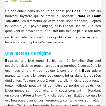
17 novembre 2022
Un sac oublié dans un cours de danse par
Bess
… et voilà un
nouveau mystère qui se profile à l’horizon !
Nora
et
Franz
Toulaine
, les directeurs de cette école sont menacés… Après
la Carénie (leur pays d’origine) et la France, les deux jeunes
gens vont-ils devoir partir et quitter une fois de plus le territoire
1
où ils ont refait leur vie ?
Lorsqu’
Alice
est dans le secteur…
les escrocs n’ont plus qu’à bien se tenir…
Une histoire de régime
Bess
est une jolie jeune fille blonde, très féminine. Son seul
souci : le fait de se trouver un peu trop enrobée à son goût (elle
est, nous dit-on, « trop replète à son gré ») !
Bess
adore
manger… mais elle adore également briller dans les soirées
étudiantes. Toujours entre 2 régimes, elle n’hésite pas à tester
toute méthode pouvant lui permettre de perdre du poids (les
kilogrammes sont, pour elle, un « souci constant »). Pendant
un séjour d’
Alice
à New-York, elle perd ainsi 1kg200, ce qu’elle
est heureuse d’annoncer fièrement à son amie dès son retour
à River City. Cette belle perte de poids est à mettre en lien avec