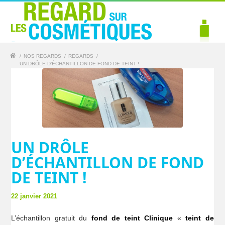
/
NOS REGARDS
/
REGARDS
/
UN DRÔLE D’ÉCHANTILLON DE FOND DE TEINT !
UN DRÔLE
D’ÉCHANTILLON DE FOND
DE TEINT !
22 janvier 2021
L’échantillon gratuit du
fond de teint Clinique
«
teint de