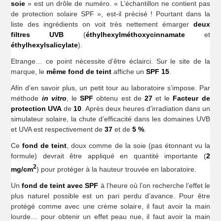
soie
» est un drôle de numéro. « L’échantillon ne contient pas
de protection solaire SPF », est-il précisé ! Pourtant dans la
liste des ingrédients on voit très nettement émarger
deux
filtres UVB
(
éthylhexylméthoxycinnamate
et
éthylhexylsalicylate
).
Etrange… ce point nécessite d’être éclairci. Sur le site de la
marque, le
même fond de teint
affiche un
SPF 15
.
Afin d’en savoir plus, un petit tour au laboratoire s’impose. Par
méthode
in vitro
, le
SPF
obtenu est de
27
et le
Facteur de
protection UVA
de
10
. Après deux heures d’irradiation dans un
simulateur solaire, la chute d’efficacité dans les domaines UVB
et UVA est respectivement de
37
et de
5 %
.
Ce
fond de teint
, doux comme de la soie (pas étonnant vu la
formule) devrait être appliqué en quantité importante (
2
2
mg/cm
) pour protéger à la hauteur trouvée en laboratoire.
Un
fond de teint
avec SPF
à l’heure où l’on recherche l’effet le
plus naturel possible est un pari perdu d’avance. Pour être
protégé comme avec une crème solaire, il faut avoir la main
lourde… pour obtenir un effet peau nue, il faut avoir la main