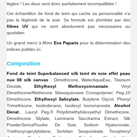
légère ! Les deux sont donc parfaitement incompatibles !
Cet échantillon de fond de teint qui cache sa personnalité n’a
pas la légèreté de la soie. Sa formule est plombée par des
filtres UV
qui ne sont absolument pas nécessaires au
quotidien.
Un grand merci à Mme
Eva Paparis
pour la détermination des
indices publiés ici.
Composition
Fond de teint Superbalanced silk teint de soie effet peau
nue 08 silk canvas
: Dimethicone, WaterAquaEau, Titanium
Dioxide,
Ethylhexyl Methoxycinnamate
, Vinyl
Dimethicone/Methicone Silsesquioxane Crosspolymer, Peg-10
Dimethicone,
Ethylhexyl Salicylate
, Butylene Glycol, Phenyl
Trimethicone, Isododecane, Isodecyl Isononanoate,
Alcohol
Denat
., Lauryl Peg-9 Polydimethylsiloxyethyl Dimethicone,
Dimethicone Silylate, Laminaria Saccharina Extract, Silk
PowderSericaPoudre De Soie, Sodium Hyaluronate,
Triethoxycaprylylsilane, Sorbitan Sesquioleate, Tocopheryl