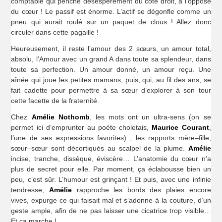
comptable qui penche désespérément du côté droit, à l’opposé
du cœur ! Le passif est énorme. L’actif se dégonfle comme un
pneu qui aurait roulé sur un paquet de clous ! Allez donc
circuler dans cette pagaille !
Heureusement, il reste l’amour des 2 sœurs, un amour total,
absolu, l’Amour avec un grand A dans toute sa splendeur, dans
toute sa perfection. Un amour donné, un amour reçu. Une
aînée qui joue les petites mamans, puis, qui, au fil des ans, se
fait cadette pour permettre à sa sœur d’explorer à son tour
cette facette de la fraternité.
Chez
Amélie Nothomb
, les mots ont un ultra-sens (on se
permet ici d’emprunter au poète choletais,
Maurice Courant
,
l’une de ses expressions favorites) ; les rapports mère–fille,
sœur–sœur sont décortiqués au scalpel de la plume.
Amélie
incise, tranche, dissèque, éviscère… L’anatomie du cœur n’a
plus de secret pour elle. Par moment, ça éclabousse bien un
peu, c’est sûr. L’humour est grinçant ! Et puis, avec une infinie
tendresse,
Amélie
rapproche les bords des plaies encore
vives, expurge ce qui faisait mal et s’adonne à la couture, d’un
geste ample, afin de ne pas laisser une cicatrice trop visible…
Et ça marche !