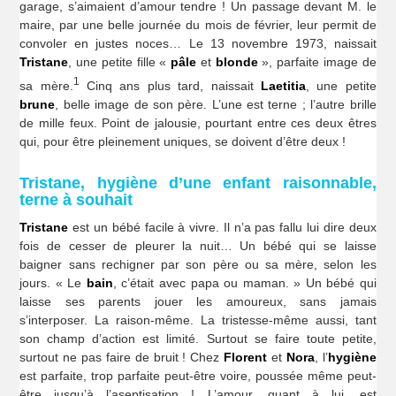
garage, s’aimaient d’amour tendre ! Un passage devant M. le
maire, par une belle journée du mois de février, leur permit de
convoler en justes noces… Le 13 novembre 1973, naissait
Tristane
, une petite fille «
pâle
et
blonde
», parfaite image de
1
sa mère.
Cinq ans plus tard, naissait
Laetitia
, une petite
brune
, belle image de son père. L’une est terne ; l’autre brille
de mille feux. Point de jalousie, pourtant entre ces deux êtres
qui, pour être pleinement uniques, se doivent d’être deux !
Tristane, hygiène d’une enfant raisonnable,
terne à souhait
Tristane
est un bébé facile à vivre. Il n’a pas fallu lui dire deux
fois de cesser de pleurer la nuit… Un bébé qui se laisse
baigner sans rechigner par son père ou sa mère, selon les
jours. « Le
bain
, c’était avec papa ou maman. » Un bébé qui
laisse ses parents jouer les amoureux, sans jamais
s’interposer. La raison-même. La tristesse-même aussi, tant
son champ d’action est limité. Surtout se faire toute petite,
surtout ne pas faire de bruit ! Chez
Florent
et
Nora
, l’
hygiène
est parfaite, trop parfaite peut-être voire, poussée même peut-
être jusqu’à l’aseptisation ! L’amour, quant à lui, est