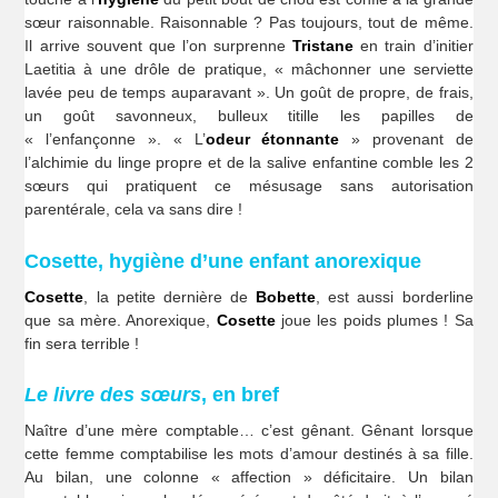
sœur raisonnable. Raisonnable ? Pas toujours, tout de même.
Il arrive souvent que l’on surprenne
Tristane
en train d’initier
Laetitia à une drôle de pratique, « mâchonner une serviette
lavée peu de temps auparavant ». Un goût de propre, de frais,
un goût savonneux, bulleux titille les papilles de
« l’enfançonne ». « L’
odeur
étonnante
» provenant de
l’alchimie du linge propre et de la salive enfantine comble les 2
sœurs qui pratiquent ce mésusage sans autorisation
parentérale, cela va sans dire !
Cosette, hygiène d’une enfant anorexique
Cosette
, la petite dernière de
Bobette
, est aussi borderline
que sa mère. Anorexique,
Cosette
joue les poids plumes ! Sa
fin sera terrible !
Le livre des sœurs
, en bref
Naître d’une mère comptable… c’est gênant. Gênant lorsque
cette femme comptabilise les mots d’amour destinés à sa fille.
Au bilan, une colonne « affection » déficitaire. Un bilan