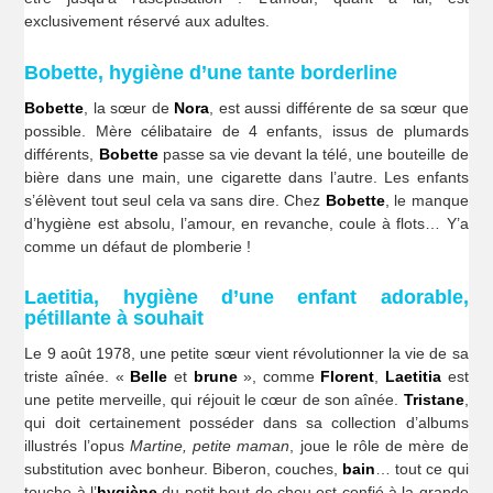
exclusivement réservé aux adultes.
Bobette, hygiène d’une tante borderline
Bobette
, la sœur de
Nora
, est aussi différente de sa sœur que
possible. Mère célibataire de 4 enfants, issus de plumards
différents,
Bobette
passe sa vie devant la télé, une bouteille de
bière dans une main, une cigarette dans l’autre. Les enfants
s’élèvent tout seul cela va sans dire. Chez
Bobette
, le manque
d’hygiène est absolu, l’amour, en revanche, coule à flots… Y’a
comme un défaut de plomberie !
Laetitia, hygiène d’une enfant adorable,
pétillante à souhait
Le 9 août 1978, une petite sœur vient révolutionner la vie de sa
triste aînée. «
Belle
et
brune
», comme
Florent
,
Laetitia
est
une petite merveille, qui réjouit le cœur de son aînée.
Tristane
,
qui doit certainement posséder dans sa collection d’albums
illustrés l’opus
Martine, petite maman
, joue le rôle de mère de
substitution avec bonheur. Biberon, couches,
bain
… tout ce qui
touche à l’
hygiène
du petit bout de chou est confié à la grande