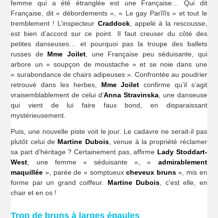
femme qui a été étranglée est une Française… Qui dit
Française, dit « débordements », « Le gay Parîîîs » et tout le
tremblement ! L’inspecteur
Craddock
, appelé à la rescousse,
est bien d’accord sur ce point. Il faut creuser du côté des
petites danseuses… et pourquoi pas la troupe des ballets
russes de
Mme Joilet
, une Française peu séduisante, qui
arbore un « soupçon de moustache » et se noie dans une
« surabondance de chairs adipeuses ». Confrontée au poudrier
retrouvé dans les herbes,
Mme Joilet
confirme qu’il s’agit
vraisemblablement de celui d’
Anna Stravinska
, une danseuse
qui vient de lui faire faux bond, en disparaissant
mystérieusement.
Puis, une nouvelle piste voit le jour. Le cadavre ne serait-il pas
plutôt celui de
Martine Dubois
, venue à la propriété réclamer
sa part d’héritage ? Certainement pas, affirme
Lady Stoddart-
West
, une femme « séduisante », «
admirablement
maquillée
», parée de « somptueux
cheveux bruns
», mis en
forme par un grand coiffeur.
Martine Dubois
, c’est elle, en
chair et en os !
Trop de bruns à larges épaules