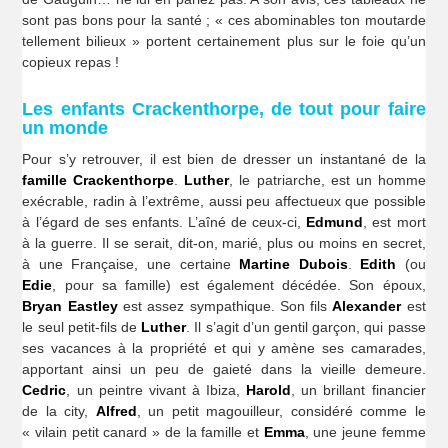
sont pas bons pour la santé ; « ces abominables ton moutarde
tellement bilieux » portent certainement plus sur le foie qu’un
copieux repas !
Les enfants Crackenthorpe, de tout pour faire
un monde
Pour s’y retrouver, il est bien de dresser un instantané de la
famille Crackenthorpe
.
Luther
, le patriarche, est un homme
exécrable, radin à l’extrême, aussi peu affectueux que possible
à l’égard de ses enfants. L’aîné de ceux-ci,
Edmund
, est mort
à la guerre. Il se serait, dit-on, marié, plus ou moins en secret,
à une Française, une certaine
Martine Dubois
.
Edith
(ou
Edie
, pour sa famille) est également décédée. Son époux,
Bryan Eastley
est assez sympathique. Son fils
Alexander
est
le seul petit-fils de
Luther
. Il s’agit d’un gentil garçon, qui passe
ses vacances à la propriété et qui y amène ses camarades,
apportant ainsi un peu de gaieté dans la vieille demeure.
Cedric
, un peintre vivant à Ibiza,
Harold
, un brillant financier
de la city,
Alfred
, un petit magouilleur, considéré comme le
« vilain petit canard » de la famille et
Emma
, une jeune femme