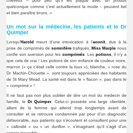
cheveux – pour peu qu’il les plaque avec un produit
quelconque comme c’est actuellement la mode – peuvent bel
et bien paraître bruns. »
Un mot sur la médecine, les patients et le Dr
Quimper
Lorsqu’
Harold
meurt d’une intoxication à l’
aconit
, due à la
prise de comprimés de
somnifère
trafiqués,
Miss Marple
nous
confie son aversion pour les
comprimés
. Les
potions
, il n’y a
que cela de vrai ! Les potions de son enfance de couleur noire,
marron (« ça c’était celle contre la toux »), blanche, « rose du
Dr Machin-Chouette », sont toujours appréciées des habitants
de St Mary Mead. La santé est dans le « flacon », pas dans le
« comprimé » !
Il ne faut pas non plus oublier de dire un mot du médecin de
famille, le
Dr Quimper
. Celui-ci possède une large clientèle,
allant de la femme qui attend trop longtemps avant de
consulter et se retrouve condamnée par peur d’un diagnostic
défavorable, aux patients qui s’écoutent et consultent pour une
« callosité » ou « un durillon », s’imaginant qu’il s’agit d’un
cancer incurable.