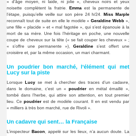
« d’âge moyen, ni laide, ni jolie », cheveux noirs et yeux
noisette complètent la fratrie.
Emma
est la permanente de
l’étape, puisqu’elle veille sur son père 24 h/24.
Miss Marple
reconnaît tout de suite en elle le modèle «
Geraldine Webb
»,
une fille « placide » et « mal fagotée », qui s’est épanouie à la
mort de sa mère. Une fois l’héritage en poche, une nouvelle
coupe de cheveux sur la tête (« se fait couper les cheveux » ;
« s’offre une permanente »),
Geraldine
s’est offert une
croisière et, par la même occasion, un mari charmant.
Un poudrier bon marché, l’élément qui met
Lucy sur la piste
Lorsque
Lucy
se met à chercher des traces d’un cadavre,
dans le domaine, c’est un «
poudrier
en métal émaillé »,
tombé dans l’herbe, qui attire son attention, en tout premier
lieu. Ce
poudrier
est de modèle courant. Il en est vendu par
« milliers à très bon marché, rue de Rivoli ».
Un cadavre qui sent… la Française
L’inspecteur
Bacon
, appelé sur les lieux, n’a aucun doute. La