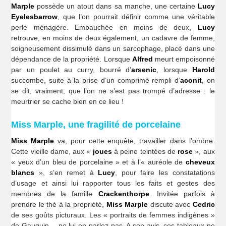
Marple
possède un atout dans sa manche, une certaine
Lucy
Eyelesbarrow
, que l’on pourrait définir comme une véritable
perle ménagère. Embauchée en moins de deux,
Lucy
retrouve, en moins de deux également, un cadavre de femme,
soigneusement dissimulé dans un sarcophage, placé dans une
dépendance de la propriété. Lorsque
Alfred
meurt empoisonné
par un poulet au curry, bourré d’
arsenic
, lorsque
Harold
succombe, suite à la prise d’un comprimé rempli d’
aconit
, on
se dit, vraiment, que l’on ne s’est pas trompé d’adresse : le
meurtrier se cache bien en ce lieu !
Miss Marple, une fragilité de porcelaine
Miss Marple
va, pour cette enquête, travailler dans l’ombre.
Cette vieille dame, aux «
joues
à peine teintées de
rose
», aux
« yeux d’un bleu de porcelaine » et à l’« auréole de
cheveux
blancs
», s’en remet à
Lucy
, pour faire les constatations
d’usage et ainsi lui rapporter tous les faits et gestes des
membres de la famille
Crackenthorpe
. Invitée parfois à
prendre le thé à la propriété,
Miss Marple
discute avec
Cedric
de ses goûts picturaux. Les « portraits de femmes indigènes »
de Gauguin… ne lui en parlez pas. A son avis, ces tableaux ne