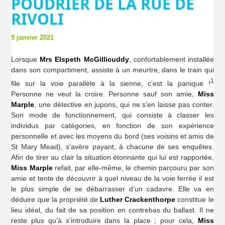
POUDRIER DE LA RUE DE
RIVOLI
9 janvier 2021
Lorsque
Mrs Elspeth McGillicuddy
, confortablement installée
dans son compartiment, assiste à un meurtre, dans le train qui
1
file sur la voie parallèle à la sienne, c’est la panique !
Personne ne veut la croire. Personne sauf son amie,
Miss
Marple
, une détective en jupons, qui ne s’en laisse pas conter.
Son mode de fonctionnement, qui consiste à classer les
individus par catégories, en fonction de son expérience
personnelle et avec les moyens du bord (ses voisins et amis de
St Mary Mead), s’avère payant, à chacune de ses enquêtes.
Afin de tirer au clair la situation étonnante qui lui est rapportée,
Miss Marple
refait, par elle-même, le chemin parcouru par son
amie et tente de découvrir à quel niveau de la voie ferrée il est
le plus simple de se débarrasser d’un cadavre. Elle va en
déduire que la propriété de
Luther Crackenthorpe
constitue le
lieu idéal, du fait de sa position en contrebas du ballast. Il ne
reste plus qu’à s’introduire dans la place ; pour cela,
Miss