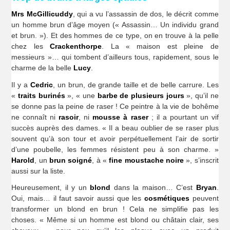
Mrs McGillicuddy
, qui a vu l’assassin de dos, le décrit comme
un homme brun d’âge moyen (« Assassin… Un individu grand
et brun. »). Et des hommes de ce type, on en trouve à la pelle
chez les
Crackenthorpe
. La « maison est pleine de
messieurs »… qui tombent d’ailleurs tous, rapidement, sous le
charme de la belle
Lucy
.
Il y a
Cedric
, un brun, de grande taille et de belle carrure. Les
«
traits burinés
», « une
barbe de plusieurs jours
», qu’il ne
se donne pas la peine de raser ! Ce peintre à la vie de bohême
ne connaît ni
rasoir
, ni
mousse à raser
; il a pourtant un vif
succès auprès des dames. « Il a beau oublier de se raser plus
souvent qu’à son tour et avoir perpétuellement l’air de sortir
d’une poubelle, les femmes résistent peu à son charme. »
Harold
, un
brun soigné
, à «
fine moustache noire
», s’inscrit
aussi sur la liste.
Heureusement, il y un
blond
dans la maison… C’est
Bryan
.
Oui, mais… il faut savoir aussi que les
cosmétiques
peuvent
transformer un blond en brun ! Cela ne simplifie pas les
choses. « Même si un homme est blond ou châtain clair, ses