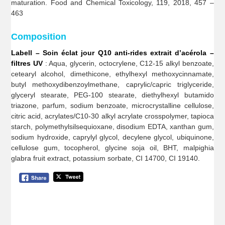
maturation. Food and Chemical Toxicology, 119, 2018, 457 –
463
Composition
Labell – Soin éclat jour Q10 anti-rides extrait d’acérola –
filtres UV
: Aqua, glycerin, octocrylene, C12-15 alkyl benzoate,
cetearyl alcohol, dimethicone, ethylhexyl methoxycinnamate,
butyl methoxydibenzoylmethane, caprylic/capric triglyceride,
glyceryl stearate, PEG-100 stearate, diethylhexyl butamido
triazone, parfum, sodium benzoate, microcrystalline cellulose,
citric acid, acrylates/C10-30 alkyl acrylate crosspolymer, tapioca
starch, polymethylsilsequioxane, disodium EDTA, xanthan gum,
sodium hydroxide, caprylyl glycol, decylene glycol, ubiquinone,
cellulose gum, tocopherol, glycine soja oil, BHT, malpighia
glabra fruit extract, potassium sorbate, CI 14700, CI 19140.