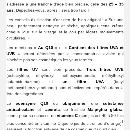
s’adresse à une tranche d’âge bien précise, celle des
25 – 35
ans
. Dépêchez-vous, après il sera trop tard !
Les conseils d’utilisation n’ont rien de bien original : « Sur une
peau parfaitement nettoyée et sèche, appliquez cette crème
chaque jour sur le visage et le cou par légers mouvements
circulaires. »
Les mentions «
Au Q10
» et «
Contient des filtres UVA et
UVB
» seront détectées par la consommatrice avisée qui
n’achète pas ses cosmétiques les yeux fermés.
Les
filtres UV
sont bien présents.
Trois filtres UVB
(octocrylène, éthylhexyl méthoxycinnamate, diéthylhexyl
butamidotriazone) et
un filtre UVA
(butyl
méthoxydibenzoylméthane) sont effectivement repérés dans la
liste des ingrédients.
Le
coenzyme Q10
ou
ubiquinone
, une
substance
antiradicalaire
et l’
acérola
, ce fruit de
Malpighia glabra
,
connu pour sa richesse en
vitamine C
(son jus est 40 à 80 fois
1
plus concentré en vitamine C que le jus de citron ou d’orange)
assurent la fonction anti-âge de ce cosmétique du quotidien.