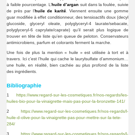
à faible pourcentage. L’
huile d’argan
suit dans la foulée, suivie
de près par l’
huile de karité
. Viennent ensuite une gomme
guar modifiée à effet conditionneur, des tensioactifs doux (decyl
glucoside, glyceryl oleate, polyglyceryl-4 laurate/sebacate,
polyglyceryl-6 caprylate/caprate) qu’il serait plus logique de
trouver en tête de liste qu’en queue de peloton. Conservateurs
antimicrobiens, parfum et colorants ferment la marche.
Une fois de plus la mention « huile » est utilisée à tort et à
travers. Ici c’est l’huile qui cache le laurylsulfate d’ammonium…
une huile, en réalité, bien cachée au plus profond de la liste
des ingrédients.
Bibliographie
1
https://www.regard-sur-les-cosmetiques.fr/nos-regards/les-
huiles-bio-pour-la-vinaigrette-mais-pas-pour-la-bronzette-141/
2
https://www.regard-sur-les-cosmetiques.fr/nos-regards/l-
huile-d-olive-pour-la-vinaigrette-pas-pour-mettre-sur-la-tete-
284/
3
https://www.regard-sur-les-cosmetiques.fr/nos-regards/l-