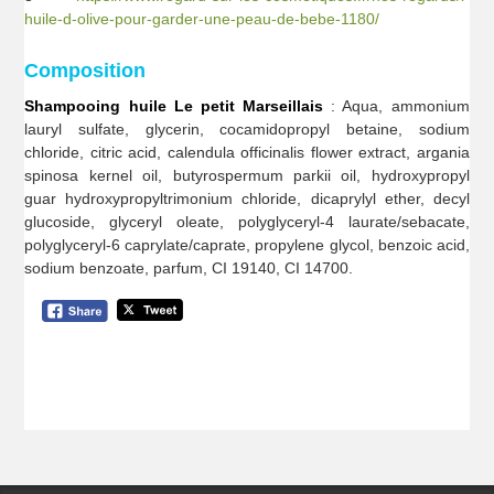
huile-d-olive-pour-garder-une-peau-de-bebe-1180/
Composition
Shampooing huile Le petit Marseillais
: Aqua, ammonium
lauryl sulfate, glycerin, cocamidopropyl betaine, sodium
chloride, citric acid, calendula officinalis flower extract, argania
spinosa kernel oil, butyrospermum parkii oil, hydroxypropyl
guar hydroxypropyltrimonium chloride, dicaprylyl ether, decyl
glucoside, glyceryl oleate, polyglyceryl-4 laurate/sebacate,
polyglyceryl-6 caprylate/caprate, propylene glycol, benzoic acid,
sodium benzoate, parfum, CI 19140, CI 14700.