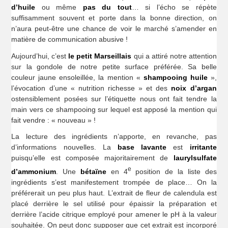
d’huile
ou même
pas du tout
… si l’écho se répète
suffisamment souvent et porte dans la bonne direction, on
n’aura peut-être une chance de voir le marché s’amender en
matière de communication abusive !
Aujourd’hui, c’est
le petit Marseillais
qui a attiré notre attention
sur la gondole de notre petite surface préférée. Sa belle
couleur jaune ensoleillée, la mention «
shampooing huile
»,
l’évocation d’une « nutrition richesse » et des
noix d’argan
ostensiblement posées sur l’étiquette nous ont fait tendre la
main vers ce shampooing sur lequel est apposé la mention qui
fait vendre : « nouveau » !
La lecture des ingrédients n’apporte, en revanche, pas
d’informations nouvelles. La
base lavante
est
irritante
puisqu’elle est composée majoritairement de
laurylsulfate
e
d’ammonium
. Une
bétaïne
en 4
position de la liste des
ingrédients s’est manifestement trompée de place… On la
préférerait un peu plus haut. L’extrait de fleur de calendula est
placé derrière le sel utilisé pour épaissir la préparation et
derrière l’acide citrique employé pour amener le pH à la valeur
souhaitée. On peut donc supposer que cet extrait est incorporé