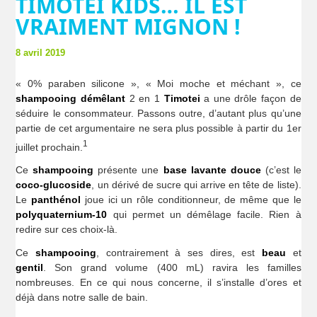
TIMOTEI KIDS… IL EST
VRAIMENT MIGNON !
8 avril 2019
« 0% paraben silicone », « Moi moche et méchant », ce
shampooing démêlant
2 en 1
Timotei
a une drôle façon de
séduire le consommateur. Passons outre, d’autant plus qu’une
partie de cet argumentaire ne sera plus possible à partir du 1er
1
juillet prochain.
Ce
shampooing
présente une
base lavante douce
(c’est le
coco-glucoside
, un dérivé de sucre qui arrive en tête de liste).
Le
panthénol
joue ici un rôle conditionneur, de même que le
polyquaternium-10
qui permet un démêlage facile. Rien à
redire sur ces choix-là.
Ce
shampooing
, contrairement à ses dires, est
beau
et
gentil
. Son grand volume (400 mL) ravira les familles
nombreuses. En ce qui nous concerne, il s’installe d’ores et
déjà dans notre salle de bain.