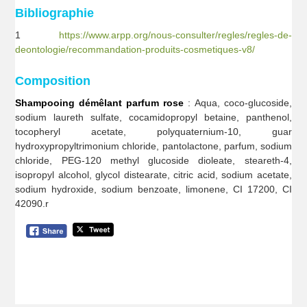
Bibliographie
1
https://www.arpp.org/nous-consulter/regles/regles-de-
deontologie/recommandation-produits-cosmetiques-v8/
Composition
Shampooing démêlant parfum rose
: Aqua, coco-glucoside,
sodium laureth sulfate, cocamidopropyl betaine, panthenol,
tocopheryl acetate, polyquaternium-10, guar
hydroxypropyltrimonium chloride, pantolactone, parfum, sodium
chloride, PEG-120 methyl glucoside dioleate, steareth-4,
isopropyl alcohol, glycol distearate, citric acid, sodium acetate,
sodium hydroxide, sodium benzoate, limonene, CI 17200, CI
42090.r