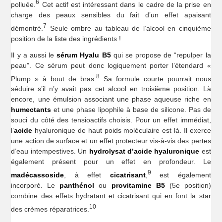
6
polluée.
Cet actif est intéressant dans le cadre de la prise en
charge des peaux sensibles du fait d’un effet apaisant
7
démontré.
Seule ombre au tableau de l’alcool en cinquième
position de la liste des ingrédients !
Il y a aussi le
sérum Hyalu B5
qui se propose de “repulper la
peau”. Ce sérum peut donc logiquement porter l’étendard «
8
Plump » à bout de bras.
Sa formule courte pourrait nous
séduire s’il n’y avait pas cet alcool en troisième position. Là
encore, une émulsion associant une phase aqueuse riche en
humectants
et une phase lipophile à base de silicone. Pas de
souci du côté des tensioactifs choisis. Pour un effet immédiat,
l’
acide
hyaluronique de haut poids moléculaire est là. Il exerce
une action de surface et un effet protecteur vis-à-vis des pertes
d’eau intempestives. Un
hydrolysat d’acide hyaluronique
est
également présent pour un effet en profondeur. Le
9
madécassoside
, à effet
cicatrisant
,
est également
incorporé. Le
panthénol
ou
provitamine
B5
(5e position)
combine des effets hydratant et cicatrisant qui en font la star
10
des crèmes réparatrices.