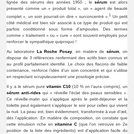
lignée des sérums des années 1950 ; le
sérum
est alors
présenté comme un « produit total », un « agent de beauté
1
complet », un soin pourrait-on dire « surconcentré ».
Un petit
côté médical est bien sûr associé à ce type de produit qui est
parfois conditionné sous forme d’ampoules. Des termes
comme « traitement » ou « cure » sont souvent employés pour
renforcer le sympathique quiproquo !
Au laboratoire
La Roche Posay
, en matière de
sérum
, on
dispose de 3 références renfermant des actifs bien connus et
au profil parfaitement identifié. Le choix des flacons de faible
contenance, renforce l’idée d’un soin concentré et qui s’utilise
en respectant scrupuleusement une posologie précise.
Il y a le sérum pure
vitamin C10
(10 % on l’aura compris), un
sérum anti-rides
qui « réveille l’éclat des peaux sensibles ».
Ce réveille-matin qui s’applique après le petit-déjeuner et la
toilette peut également s’appliquer le soir pour celles qui vivent
la nuit. La peau est, bien évidemment, transformée à vue d’œil,
dès l’application. En matière de composition, on constate que
cette émulsion riche en
vitamine C
(que l’on retrouve en 2e
position de la liste des ingrédients) est d’application facile du