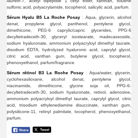
laureth-7, acetyl dipeptide 1 cetyl ester, xanthan, toluene
sulfonic acid, polyacrylamide, tocopherol, salicylic acid, parfum.
Sérum Hyalu B5 La Roche Posay
: Aqua, glycerin, alcohol
denat, propylene glycol, panthenol, pentylene glycol,
dimethicone, PEG-6 caprylic/capric glycerides, PPG-6
decyltetradeceth-30, glyceryl isostearate, madecassoside,
sodium hyaluronate, ammonium polyacryloyl dimethyl taurate,
disodium EDTA, hydrolyzed hyaluronic acid, caprylyl glycol,
citric acid, xanthan gum, butylene glycol, tocopherol,
phenoxyethanol, parfum/fragrance.
Sérum rétinol B3 La Roche Posay
: Aqua/water, glycerin,
cyclohexasiloxane, alcohol denat, pentylene glycol,
niacinamide, dimethicone, glycine soja oil, PPG-6-
decyltetradeceth-30, sodium hyaluronate, retinol, adenosine,
ammonium polyacryloyl dimethyl taurate, caprylyl glycol, citric
acid, trisodium ethylenediamine disuccinate, xanthan gum,
polysilicone-11, retinyl palmitate, tocopherol, phenoxyethanol,
parfum.