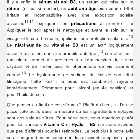
Il y a enfin le
sérum rétinol B3
, un sérum qui mise sur le
rétinol
(et sur son ester), un
actif anti-âge
bien connu. Effet
irritant et incompatibilité avec une exposition solaire
11,12
associée
expliquent les
précautions
à prendre : «
Appliquer le soir après le nettoyage et avant le soin sur le
13
visage et le cou. Le matin, appliquer une protection solaire. »
Le
niacinamide
ou
vitamine B3
est un actif logiquement
14
associé au rétinol dans les produits anti-âge ;
son effet anti-
radicalaire permet de préserver les kératinocytes du stress
oxydant et de limiter ainsi le phénomène de vieillissement
15
cutané.
Le hyaluronate de sodium, du fait de son effet
filmogène, flatte l’œil ; la peau est, semble-t-il, rajeunie
immédiatement. Dommage pour l’alcool (en 4e position) et
pour l’huile de soja !
Que penser au final de ces sérums ? Plutôt du bien, s’il l’on se
place côté actifs dans la mesure où les ingrédients employés
sont des valeurs sûres. Pour notre part, nous opterions plutôt
pour les versions
Vitamin C
et
Hyalu – B5
, car nous n’avons
que peu d’affinités pour les rétinoïdes. Le petit plus à notre avis
serait un grand moins concernant les excipients employés : pas