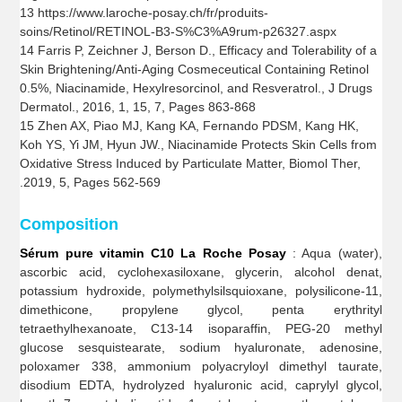
13 https://www.laroche-posay.ch/fr/produits-
soins/Retinol/RETINOL-B3-S%C3%A9rum-p26327.aspx
14 Farris P, Zeichner J, Berson D., Efficacy and Tolerability of a
Skin Brightening/Anti-Aging Cosmeceutical Containing Retinol
0.5%, Niacinamide, Hexylresorcinol, and Resveratrol., J Drugs
Dermatol., 2016, 1, 15, 7, Pages 863-868
15 Zhen AX, Piao MJ, Kang KA, Fernando PDSM, Kang HK,
Koh YS, Yi JM, Hyun JW., Niacinamide Protects Skin Cells from
Oxidative Stress Induced by Particulate Matter, Biomol Ther,
.2019, 5, Pages 562-569
Composition
Sérum pure vitamin C10 La Roche Posay
: Aqua (water),
ascorbic acid, cyclohexasiloxane, glycerin, alcohol denat,
potassium hydroxide, polymethylsilsquioxane, polysilicone-11,
dimethicone, propylene glycol, penta erythrityl
tetraethylhexanoate, C13-14 isoparaffin, PEG-20 methyl
glucose sesquistearate, sodium hyaluronate, adenosine,
poloxamer 338, ammonium polyacryloyl dimethyl taurate,
disodium EDTA, hydrolyzed hyaluronic acid, caprylyl glycol,