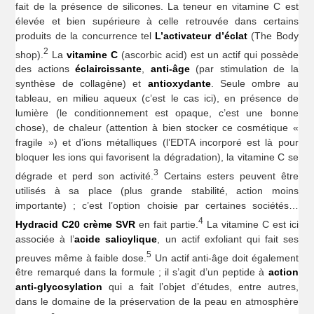
fait de la présence de silicones. La teneur en vitamine C est
élevée et bien supérieure à celle retrouvée dans certains
produits de la concurrence tel
L’activateur d’éclat
(The Body
2
shop).
La
vitamine C
(ascorbic acid) est un actif qui possède
des actions
éclaircissante
,
anti-âge
(par stimulation de la
synthèse de collagène) et
antioxydante
. Seule ombre au
tableau, en milieu aqueux (c’est le cas ici), en présence de
lumière (le conditionnement est opaque, c’est une bonne
chose), de chaleur (attention à bien stocker ce cosmétique «
fragile ») et d’ions métalliques (l’EDTA incorporé est là pour
bloquer les ions qui favorisent la dégradation), la vitamine C se
3
dégrade et perd son activité.
Certains esters peuvent être
utilisés à sa place (plus grande stabilité, action moins
importante) ; c’est l’option choisie par certaines sociétés…
4
Hydracid C20 crème SVR
en fait partie.
La vitamine C est ici
associée à l’
acide salicylique
, un actif exfoliant qui fait ses
5
preuves même à faible dose.
Un actif anti-âge doit également
être remarqué dans la formule ; il s’agit d’un peptide à
action
anti-glycosylation
qui a fait l’objet d’études, entre autres,
dans le domaine de la préservation de la peau en atmosphère