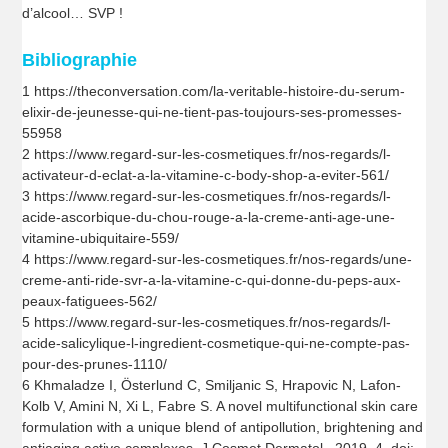
d’alcool… SVP !
Bibliographie
1 https://theconversation.com/la-veritable-histoire-du-serum-
elixir-de-jeunesse-qui-ne-tient-pas-toujours-ses-promesses-
55958
2 https://www.regard-sur-les-cosmetiques.fr/nos-regards/l-
activateur-d-eclat-a-la-vitamine-c-body-shop-a-eviter-561/
3 https://www.regard-sur-les-cosmetiques.fr/nos-regards/l-
acide-ascorbique-du-chou-rouge-a-la-creme-anti-age-une-
vitamine-ubiquitaire-559/
4 https://www.regard-sur-les-cosmetiques.fr/nos-regards/une-
creme-anti-ride-svr-a-la-vitamine-c-qui-donne-du-peps-aux-
peaux-fatiguees-562/
5 https://www.regard-sur-les-cosmetiques.fr/nos-regards/l-
acide-salicylique-l-ingredient-cosmetique-qui-ne-compte-pas-
pour-des-prunes-1110/
6 Khmaladze I, Österlund C, Smiljanic S, Hrapovic N, Lafon-
Kolb V, Amini N, Xi L, Fabre S. A novel multifunctional skin care
formulation with a unique blend of antipollution, brightening and