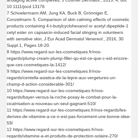
antiaging active complexes, J Cosmet Dermatol., 2019, 4, doi:
10.1111/jocd.13176
7 Schoelermann AM, Jung KA, Buck B, Grönniger E,
Conzelmann S. Comparison of skin calming effects of cosmetic
products containing 4-t-butylcyclohexanol or acetyl dipeptide-1
cetyl ester on capsaicin-induced facial stinging in volunteers
with sensitive skin, J Eur Acad Dermatol Venereol., 2016, 30
Suppl 1, Pages 18-20.
8 https://www.regard-sur-les-cosmetiques.fr/nos-
regards/plump-cream-plump-filler-qu-est-ce-que-c-est-encore-
que-ces-cosmetiques-la-1412/
9 https://www.regard-sur-les-cosmetiques.fr/nos-
regards/centella-asiatica-de-la-lepre-aux-vergetures-un-
champ-d-action-considerable-301/
10 https://www.regard-sur-les-cosmetiques.fr/nos-
regards/bayer-versus-la-roche-posay-le-combat-pour-la-
cicatrisation-a-nouveau-un-seul-gagnant-510/
11 https://www.regard-sur-les-cosmetiques.fr/nos-regards/les-
derives-de-vitamine-a-ce-n-est-pas-forcement-une-bonne-idee-
59/
12 https://www.regard-sur-les-cosmetiques.fr/nos-
regards/vitamine-a-et-produits-de-protection-solaire-270/