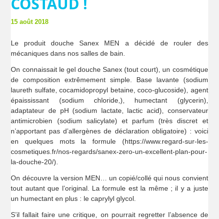
COSTAUD !
15 août 2018
Le produit douche Sanex MEN a décidé de rouler des
mécaniques dans nos salles de bain.
On connaissait le gel douche Sanex (tout court), un cosmétique
de composition extrêmement simple. Base lavante (sodium
laureth sulfate, cocamidopropyl betaine, coco-glucoside), agent
épaississant (sodium chloride,), humectant (glycerin),
adaptateur de pH (sodium lactate, lactic acid), conservateur
antimicrobien (sodium salicylate) et parfum (très discret et
n’apportant pas d’allergènes de déclaration obligatoire) : voici
en quelques mots la formule (https://www.regard-sur-les-
cosmetiques.fr/nos-regards/sanex-zero-un-excellent-plan-pour-
la-douche-20/).
On découvre la version MEN… un copié/collé qui nous convient
tout autant que l’original. La formule est la même ; il y a juste
un humectant en plus : le caprylyl glycol.
S’il fallait faire une critique, on pourrait regretter l’absence de