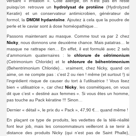
versant « irritation ». Côté allergie, on n’est pas en reste
puisqu’on retrouve un
hydrolysat de protéine
(Hydrolyzed
Keratin) et un conservateur antimicrobien, générateur de
formol, la
DMDM hydantoïne
. Ajoutez à cela que la poudre de
perle et le caviar sont à dose homéopathique…
Passons maintenant au masque. Comme tout va par 2 chez
Nicky
, nous donnons une deuxième chance. Mais patatras… le
masque ne rattrape rien… En effet, il est formulé avec 2 sels
d’ammonium quaternaires : le
chlorure de cétrimonium
(Cetrimonium Chloride) et le
chlorure de béhentrimonium
(Behentrimonium Chloride)… vraiment, chez Nicky, quand on
aime, on ne compte pas : c’est 2 ou rien ! même (et surtout !) si
l’ingrédient risque de causer du tort à l’utilisatrice ! Vous lisez
bien « utilisatrice », car chez
Nicky
, les cosmétiques, on vous
dit que c’est « destiné aux femmes ». Si vous êtes un homme,
pas touche au Pack kératine !!! Sinon…
Dernier « détail », le prix du « Pack », 47,90 €… quand même !
En plaçant ce type de produits, les vedettes de la télé-réalité
font leur job, mais les consommateurs veilleront à se tenir à
distance des produits Nicky (qui n’est pas de Saint Phalle),