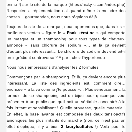
prime !) sur le site de la marque (https://nicky-c.com/index.php)
Respecter la réglementation est quand même la moindre des
choses… gourmandes, nous nous régalons déjà…
Toujours le site de la marque, nous apprenons que, dans les «
meilleures ventes » figure le «
Pack kératine
» qui comporte
un masque et un shampooing pour tous types de cheveux,
annoncé « sans chlorure de sodium »… et là ça devient
d’autant plus intéressant… Le chlorure de sodium deviendrait-il
un ingrédient controversé ? A part, chez l’hypertendu…
Nous nous empressons d’analyser les 2 formules.
Commençons par le shampooing. Et là, ça devient encore plus
intéressant. La liste des ingrédients est, comment dire…
énoncée « à la va comme j’te pousse »… Plus sérieusement, la
formule de ce shampooing est un bijou pour quiconque veut
présenter à un public quel qu’il soit un véritable concentré à la
fois irritant et sensibilisant ! Quelle prouesse, quelle maestria !
En effet, la base lavante est composée des deux tensioactifs
anioniques les plus irritants du marché (non, ce n’est pas un
effet d’optique, il y a bien
2 laurylsulfates
!) Voilà pour le