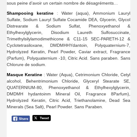
sous peine d’avoir un certain nombre de désagréments…
Shampooing keratine
: Water (aqua), Ammonium Lauryl
Sulfate, Sodium Lauryl Sulfate Cocamide DEA, Glycerin, Glycol
Distrearate & Sodium Sulfat, Phenoxyethanol &
Ethylhexylglycerin, Disodium Laureth Sulfosuccinate,
Trimethylsilylamodimethicone & C11-15 SEC-PARETH-12 &
Cyclotetrasiloxane, DMDMHHYdantoin, Polyquaternium-7,
Hydrolyzed Keratin, Pearl Powder, Caviar extract, Fragrance
(Parfum), Polyquaternium -10, Citric Acid. Sans paraben. Sans
Chlorure de sodium.
Masque Keratine
: Water (Aqua), Cetrimonium Chloride, Cetyl
alcohol, Behentrimonium Chloride, Glyceryl Stearate SE,
QUATERNIUM-80, Phenoxyethanol & Ethylhexylglycerin,
DMDMH hydantoinm Mineral Oil, Fragrance 8Parfum),
Hydrolyzed Keratin, Citric Acid, Triethanolamine, Dead Sea
Minerals (Sea Salt), Pearl Powder. Sans Paraben.