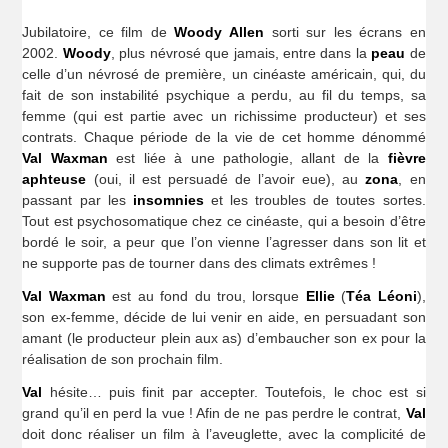
Jubilatoire, ce film de
Woody Allen
sorti sur les écrans en
2002.
Woody
, plus névrosé que jamais, entre dans la
peau
de
celle d’un névrosé de première, un cinéaste américain, qui, du
fait de son instabilité psychique a perdu, au fil du temps, sa
femme (qui est partie avec un richissime producteur) et ses
contrats. Chaque période de la vie de cet homme dénommé
Val Waxman
est liée à une pathologie, allant de la
fièvre
aphteuse
(oui, il est persuadé de l’avoir eue), au
zona
, en
passant par les
insomnies
et les troubles de toutes sortes.
Tout est psychosomatique chez ce cinéaste, qui a besoin d’être
bordé le soir, a peur que l’on vienne l’agresser dans son lit et
ne supporte pas de tourner dans des climats extrêmes !
Val Waxman
est au fond du trou, lorsque
Ellie
(
Téa Léoni
),
son ex-femme, décide de lui venir en aide, en persuadant son
amant (le producteur plein aux as) d’embaucher son ex pour la
réalisation de son prochain film.
Val
hésite… puis finit par accepter. Toutefois, le choc est si
grand qu’il en perd la vue ! Afin de ne pas perdre le contrat,
Val
doit donc réaliser un film à l’aveuglette, avec la complicité de