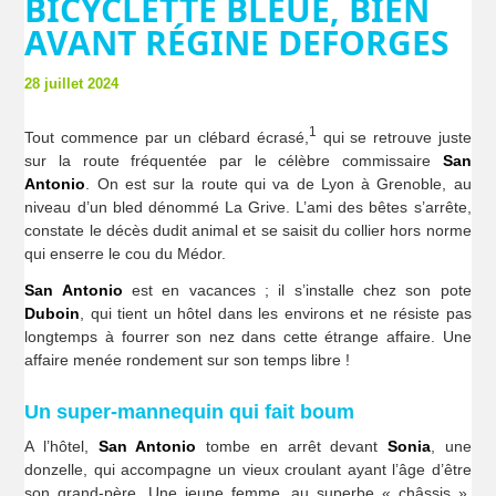
BICYCLETTE BLEUE, BIEN
AVANT RÉGINE DEFORGES
28 juillet 2024
1
Tout commence par un clébard écrasé,
qui se retrouve juste
sur la route fréquentée par le célèbre commissaire
San
Antonio
. On est sur la route qui va de Lyon à Grenoble, au
niveau d’un bled dénommé La Grive. L’ami des bêtes s’arrête,
constate le décès dudit animal et se saisit du collier hors norme
qui enserre le cou du Médor.
San Antonio
est en vacances ; il s’installe chez son pote
Duboin
, qui tient un hôtel dans les environs et ne résiste pas
longtemps à fourrer son nez dans cette étrange affaire. Une
affaire menée rondement sur son temps libre !
Un super-mannequin qui fait boum
A l’hôtel,
San Antonio
tombe en arrêt devant
Sonia
, une
donzelle, qui accompagne un vieux croulant ayant l’âge d’être
son grand-père. Une jeune femme, au superbe « châssis »,