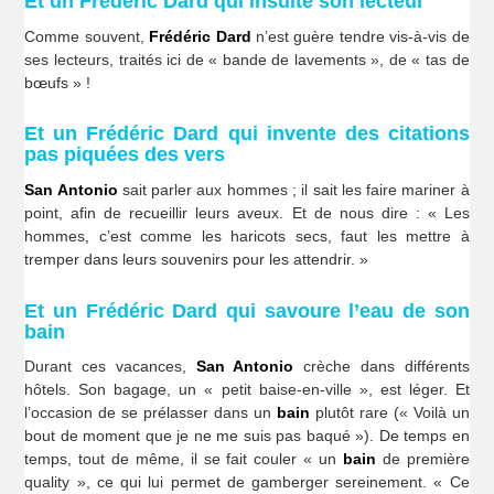
Et un Frédéric Dard qui insulte son lecteur
Comme souvent,
Frédéric Dard
n’est guère tendre vis-à-vis de
ses lecteurs, traités ici de « bande de lavements », de « tas de
bœufs » !
Et un Frédéric Dard qui invente des citations
pas piquées des vers
San Antonio
sait parler aux hommes ; il sait les faire mariner à
point, afin de recueillir leurs aveux. Et de nous dire : « Les
hommes, c’est comme les haricots secs, faut les mettre à
tremper dans leurs souvenirs pour les attendrir. »
Et un Frédéric Dard qui savoure l’eau de son
bain
Durant ces vacances,
San Antonio
crèche dans différents
hôtels. Son bagage, un « petit baise-en-ville », est léger. Et
l’occasion de se prélasser dans un
bain
plutôt rare (« Voilà un
bout de moment que je ne me suis pas baqué »). De temps en
temps, tout de même, il se fait couler « un
bain
de première
quality », ce qui lui permet de gamberger sereinement. « Ce