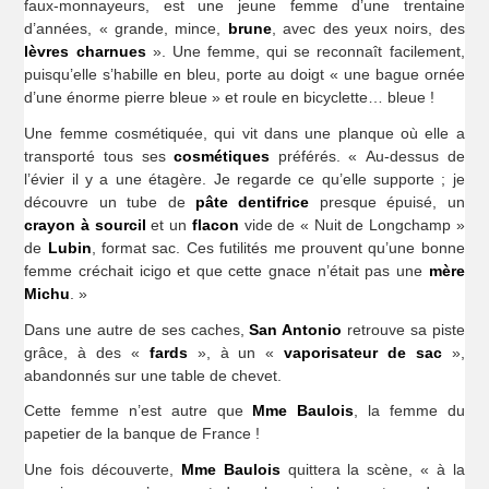
faux-monnayeurs, est une jeune femme d’une trentaine
d’années, « grande, mince,
brune
, avec des yeux noirs, des
lèvres charnues
». Une femme, qui se reconnaît facilement,
puisqu’elle s’habille en bleu, porte au doigt « une bague ornée
d’une énorme pierre bleue » et roule en bicyclette… bleue !
Une femme cosmétiquée, qui vit dans une planque où elle a
transporté tous ses
cosmétiques
préférés. « Au-dessus de
l’évier il y a une étagère. Je regarde ce qu’elle supporte ; je
découvre un tube de
pâte dentifrice
presque épuisé, un
crayon à sourcil
et un
flacon
vide de « Nuit de Longchamp »
de
Lubin
, format sac. Ces futilités me prouvent qu’une bonne
femme créchait icigo et que cette gnace n’était pas une
mère
Michu
. »
Dans une autre de ses caches,
San Antonio
retrouve sa piste
grâce, à des «
fards
», à un «
vaporisateur de sac
»,
abandonnés sur une table de chevet.
Cette femme n’est autre que
Mme Baulois
, la femme du
papetier de la banque de France !
Une fois découverte,
Mme Baulois
quittera la scène, « à la