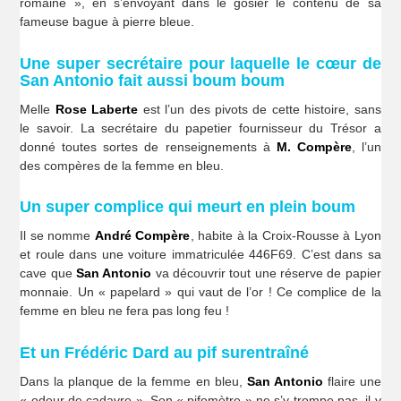
romaine », en s’envoyant dans le gosier le contenu de sa
fameuse bague à pierre bleue.
Une super secrétaire pour laquelle le cœur de
San Antonio fait aussi boum boum
Melle
Rose Laberte
est l’un des pivots de cette histoire, sans
le savoir. La secrétaire du papetier fournisseur du Trésor a
donné toutes sortes de renseignements à
M. Compère
, l’un
des compères de la femme en bleu.
Un super complice qui meurt en plein boum
Il se nomme
André Compère
, habite à la Croix-Rousse à Lyon
et roule dans une voiture immatriculée 446F69. C’est dans sa
cave que
San Antonio
va découvrir tout une réserve de papier
monnaie. Un « papelard » qui vaut de l’or ! Ce complice de la
femme en bleu ne fera pas long feu !
Et un Frédéric Dard au pif surentraîné
Dans la planque de la femme en bleu,
San Antonio
flaire une
« odeur de cadavre ». Son « pifomètre » ne s’y trompe pas, il y