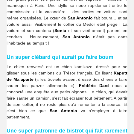
mannequin à Paris. Une idylle se noue rapidement entre le
commissaire et la vacancière… des sorties en voiture sont
même organisées. Le cœur de
San Antonio
fait boum… et sa
voiture aussi. Visiblement le collier du Médor était piégé ! La
voiture et son contenu (
Sonia
et son vieil amant) partent en
cendres ! Heureusement,
San Antonio
n’était pas dans
l’habitacle au temps t !
Un super clébard qui aurait pu faire boum
Le chien renversé est un chien kamikaze, dressé pour se
glisser sous les camions du Trésor français. En lisant
Kaputt
de Malaparte
(« les Soviets avaient dressé des chiens à faire
sauter les panzer allemands »),
Frédéric Dard
nous a
concocté une enquête aux petits oignons. Le chien, qui devait
faire sauter un camion, s’est fait écraser tout bêtement. A partir
de son collier, il ne reste plus qu’à remonter à la source. Et
c’est bien ce que
San Antonio
va s’employer à faire
patiemment.
Une super patronne de bistrot qui fait rarement