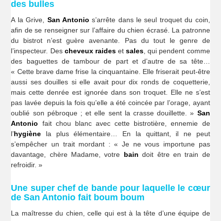
des bulles
A la Grive,
San Antonio
s’arrête dans le seul troquet du coin,
afin de se renseigner sur l’affaire du chien écrasé. La patronne
du bistrot n’est guère avenante. Pas du tout le genre de
l’inspecteur. Des
cheveux raides
et
sales
, qui pendent comme
des baguettes de tambour de part et d’autre de sa tête…
« Cette brave dame frise la cinquantaine. Elle friserait peut-être
aussi ses douilles si elle avait pour dix ronds de coquetterie,
mais cette denrée est ignorée dans son troquet. Elle ne s’est
pas lavée depuis la fois qu’elle a été coincée par l’orage, ayant
oublié son pébroque ; et elle sent la crasse douillette. »
San
Antonio
fait chou blanc avec cette bistrotière, ennemie de
l’
hygiène
la plus élémentaire… En la quittant, il ne peut
s’empêcher un trait mordant : « Je ne vous importune pas
davantage, chère Madame, votre
bain
doit être en train de
refroidir. »
Une super chef de bande pour laquelle le cœur
de San Antonio fait boum boum
La maîtresse du chien, celle qui est à la tête d’une équipe de