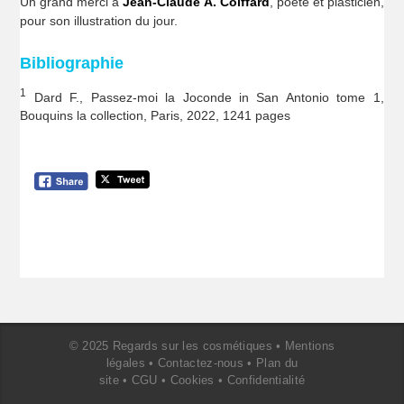
Un grand merci à
Jean-Claude A. Coiffard
, poète et plasticien,
pour son illustration du jour.
Bibliographie
1
Dard F., Passez-moi la Joconde in San Antonio tome 1,
Bouquins la collection, Paris, 2022, 1241 pages
© 2025 Regards sur les cosmétiques •
Mentions
légales
•
Contactez-nous
•
Plan du
site
•
CGU
•
Cookies
•
Confidentialité