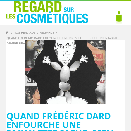
/
NOS REGARDS
/
REGARDS
/
QUAND FRÉDÉRIC DARD ENFOURCHE UNE BICYCLETTE BLEUE, BIEN AVANT
RÉGINE DE...
QUAND FRÉDÉRIC DARD
ENFOURCHE UNE