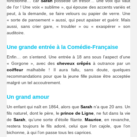
fonctionne… car
Sarah
possède un trésor… une voix qui vaut
de l’or ! Une voix « sublime », qui épouse des accents variés et
peut, à la demande, se faire velours ou papier de verre. Une
« sorte de pansement » aussi, qui peut apaiser et guérir. Mais
aussi, sans crier gare, « troubler » ou « exaspérer » son
auditoire.
Une grande entrée à la Comédie-Française
Enfin… on s’entend. Une entrée à 18 ans sous l’aspect d’une
« Gorgone », avec des
cheveux crêpés
à outrance par un
coiffeur
malhabile ! Il aura fallu, sans doute, quelques
recommandations pour que la jeune fille puisse être acceptée
malgré un tel accoutrement.
Un grand amour
Un enfant qui naît en 1864, alors que
Sarah
n’a que 20 ans. Un
fils naturel, dont le père, le
prince de Ligne
, ne fut dans la vie
de
Sarah
, qu’une sorte d’étoile filante.
Maurice
, en revanche,
restera toujours le fils adoré, celui que l’on cajole, que l’on
bichonne, à qui l’on passe tous les caprices.