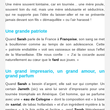
Une mère souvent lointaine, car en tournée… une mère poule,
souvent loin du nid, mais une mère séduisante et séductrice,
qui ne supporte pas l’idée du laisser-aller et ne se présente
jamais devant son fils « démaquillée » ou l’air harassé !
Une grande patriote
Quand
Sarah
parle de la France à
Françoise
, son sang se met
à bouillonner comme au temps de son adolescence. Cette
« patriote endiablée » voit ses vaisseaux se dilater sous l’effet
de la Marseillaise. Elle nous confie : « J’ai la cocarde aussi
naturellement au cœur que le
fard
aux joues. »
Un grand impresario, un grand amour, un
grand parfum
Quand
Sarah
a besoin d’argent, elle sait sur qui compter. Un
certain
Jarreth
(sic) va ainsi lui servir d’impresario pour une
tournée triomphale en Amérique. Cet homme, qui se parfume
avec une «
eau de Cologne
» dont la composition est « à base
de
santal
, de tabac hollandais » et d’un ingrédient mystère à la
senteur « à la fois mâle et factice », rend
Sarah
littéralement