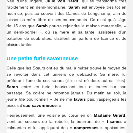
Née d’une lingère,
Julie von Hardt
, qui se transforme très
rapidement en demi-mondaine,
Sarah
est envoyée très tôt en
nourrice, puis au couvent des Dames de Longchamp, afin de
laisser sa mère libre de ses mouvements. Ce n’est qu’à l’âge
de 15 ans que
Sarah
pourra rejoindre la maison maternelle, «
un demi-bordel », où sa mère et sa tante, assistées d’un
bataillon de soubrettes, distillent un parfum de licence et de
plaisirs tarifés.
Une petite furie savonneuse
Celle que les Sœurs ont eu du mal à mâter trouve le moyen de
se révolter dans cet univers de débauche. Sa mère, lui
préférant l’une de ses sœurs (il lui est né deux autres filles),
Sarah
entre en furie, bousculant tout et toutes sur son
passage. Sa colère ne retombe jamais. Du matin au soir, la
jeune fille bouillonne ! « Je ne me
lavais
pas, j’aspergeais les
pièces d’
eau savonneuse
. »
Heureusement, une voisine au cœur en or,
Madame Girard
,
vient au secours de la rebelle, la bourrant de «
tisanes
»
calmantes et lui appliquant des «
compresses
» apaisantes,