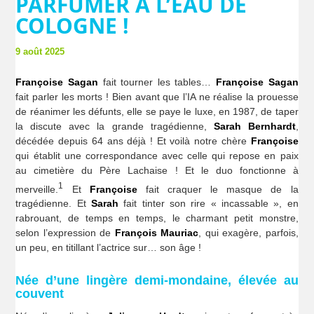
PARFUMER À L’EAU DE
COLOGNE !
9 août 2025
Françoise Sagan
fait tourner les tables…
Françoise Sagan
fait parler les morts ! Bien avant que l’IA ne réalise la prouesse
de réanimer les défunts, elle se paye le luxe, en 1987, de taper
la discute avec la grande tragédienne,
Sarah Bernhardt
,
décédée depuis 64 ans déjà ! Et voilà notre chère
Françoise
qui établit une correspondance avec celle qui repose en paix
au cimetière du Père Lachaise ! Et le duo fonctionne à
1
merveille.
Et
Françoise
fait craquer le masque de la
tragédienne. Et
Sarah
fait tinter son rire « incassable », en
rabrouant, de temps en temps, le charmant petit monstre,
selon l’expression de
François Mauriac
, qui exagère, parfois,
un peu, en titillant l’actrice sur… son âge !
Née d’une lingère demi-mondaine, élevée au
couvent