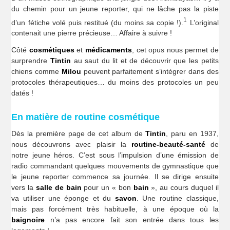
du chemin pour un jeune reporter, qui ne lâche pas la piste
1
d’un fétiche volé puis restitué (du moins sa copie !).
L’original
contenait une pierre précieuse… Affaire à suivre !
Côté
cosmétiques
et
médicaments
, cet opus nous permet de
surprendre
Tintin
au saut du lit et de découvrir que les petits
chiens comme
Milou
peuvent parfaitement s’intégrer dans des
protocoles thérapeutiques… du moins des protocoles un peu
datés !
En matière de routine cosmétique
Dès la première page de cet album de
Tintin
, paru en 1937,
nous découvrons avec plaisir la
routine-beauté-santé
de
notre jeune héros. C’est sous l’impulsion d’une émission de
radio commandant quelques mouvements de gymnastique que
le jeune reporter commence sa journée. Il se dirige ensuite
vers la
salle de bain
pour un « bon
bain
», au cours duquel il
va utiliser une éponge et du
savon
. Une routine classique,
mais pas forcément très habituelle, à une époque où la
baignoire
n’a pas encore fait son entrée dans tous les