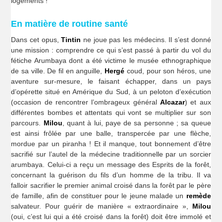
logements !
En matière de routine santé
Dans cet opus,
Tintin
ne joue pas les médecins. Il s’est donné
une mission : comprendre ce qui s’est passé à partir du vol du
fétiche Arumbaya dont a été victime le musée ethnographique
de sa ville. De fil en anguille,
Hergé
coud, pour son héros, une
aventure sur-mesure, le faisant échapper, dans un pays
d’opérette situé en Amérique du Sud, à un peloton d’exécution
(occasion de rencontrer l’ombrageux général
Alcazar
) et aux
différentes bombes et attentats qui vont se multiplier sur son
parcours.
Milou
, quant à lui, paye de sa personne ; sa queue
est ainsi frôlée par une balle, transpercée par une flèche,
mordue par un piranha ! Et il manque, tout bonnement d’être
sacrifié sur l’autel de la médecine traditionnelle par un sorcier
arumbaya. Celui-ci a reçu un message des Esprits de la forêt,
concernant la guérison du fils d’un homme de la tribu. Il va
falloir sacrifier le premier animal croisé dans la forêt par le père
de famille, afin de constituer pour le jeune malade un
remède
salvateur. Pour guérir de manière « extraordinaire »,
Milou
(oui, c’est lui qui a été croisé dans la forêt) doit être immolé et