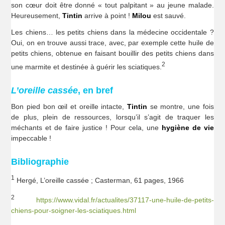
son cœur doit être donné « tout palpitant » au jeune malade.
Heureusement,
Tintin
arrive à point !
Milou
est sauvé.
Les chiens… les petits chiens dans la médecine occidentale ?
Oui, on en trouve aussi trace, avec, par exemple cette huile de
petits chiens, obtenue en faisant bouillir des petits chiens dans
2
une marmite et destinée à guérir les sciatiques.
L’oreille cassée
, en bref
Bon pied bon œil et oreille intacte,
Tintin
se montre, une fois
de plus, plein de ressources, lorsqu’il s’agit de traquer les
méchants et de faire justice ! Pour cela, une
hygiène de vie
impeccable !
Bibliographie
1
Hergé, L’oreille cassée ; Casterman, 61 pages, 1966
2
https://www.vidal.fr/actualites/37117-une-huile-de-petits-
chiens-pour-soigner-les-sciatiques.html