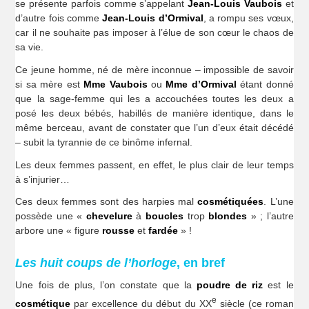
se présente parfois comme s’appelant
Jean-Louis Vaubois
et
d’autre fois comme
Jean-Louis d’Ormival
, a rompu ses vœux,
car il ne souhaite pas imposer à l’élue de son cœur le chaos de
sa vie.
Ce jeune homme, né de mère inconnue – impossible de savoir
si sa mère est
Mme Vaubois
ou
Mme d’Ormival
étant donné
que la sage-femme qui les a accouchées toutes les deux a
posé les deux bébés, habillés de manière identique, dans le
même berceau, avant de constater que l’un d’eux était décédé
– subit la tyrannie de ce binôme infernal.
Les deux femmes passent, en effet, le plus clair de leur temps
à s’injurier…
Ces deux femmes sont des harpies mal
cosmétiquées
. L’une
possède une «
chevelure
à
boucles
trop
blondes
» ; l’autre
arbore une « figure
rousse
et
fardée
» !
Les huit coups de l’horloge
, en bref
Une fois de plus, l’on constate que la
poudre de riz
est le
e
cosmétique
par excellence du début du XX
siècle (ce roman