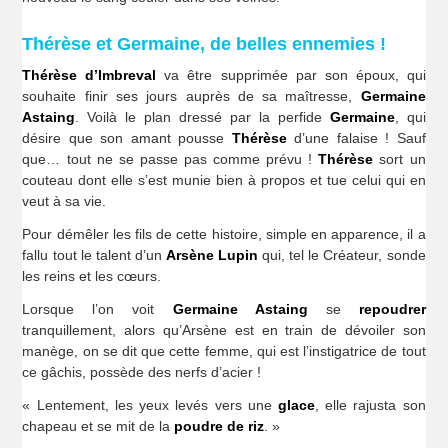
Thérèse et Germaine, de belles ennemies !
Thérèse d’Imbreval
va être supprimée par son époux, qui
souhaite finir ses jours auprès de sa maîtresse,
Germaine
Astaing
. Voilà le plan dressé par la perfide
Germaine
, qui
désire que son amant pousse
Thérèse
d’une falaise ! Sauf
que… tout ne se passe pas comme prévu !
Thérèse
sort un
couteau dont elle s’est munie bien à propos et tue celui qui en
veut à sa vie.
Pour démêler les fils de cette histoire, simple en apparence, il a
fallu tout le talent d’un
Arsène Lupin
qui, tel le Créateur, sonde
les reins et les cœurs.
Lorsque l’on voit
Germaine Astaing
se
repoudrer
tranquillement, alors qu’Arsène est en train de dévoiler son
manège, on se dit que cette femme, qui est l’instigatrice de tout
ce gâchis, possède des nerfs d’acier !
« Lentement, les yeux levés vers une
glace
, elle rajusta son
chapeau et se mit de la
poudre de riz
. »