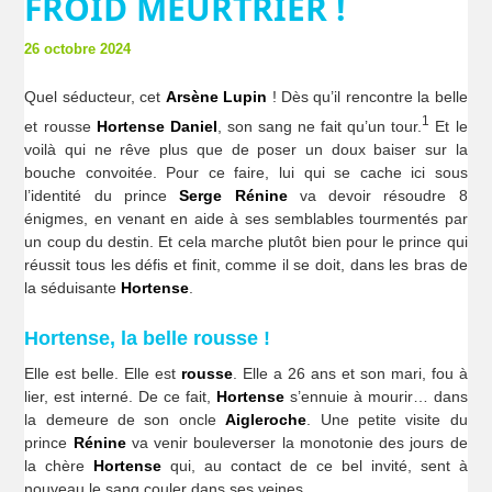
FROID MEURTRIER !
26 octobre 2024
Quel séducteur, cet
Arsène Lupin
! Dès qu’il rencontre la belle
1
et rousse
Hortense Daniel
, son sang ne fait qu’un tour.
Et le
voilà qui ne rêve plus que de poser un doux baiser sur la
bouche convoitée. Pour ce faire, lui qui se cache ici sous
l’identité du prince
Serge Rénine
va devoir résoudre 8
énigmes, en venant en aide à ses semblables tourmentés par
un coup du destin. Et cela marche plutôt bien pour le prince qui
réussit tous les défis et finit, comme il se doit, dans les bras de
la séduisante
Hortense
.
Hortense, la belle rousse !
Elle est belle. Elle est
rousse
. Elle a 26 ans et son mari, fou à
lier, est interné. De ce fait,
Hortense
s’ennuie à mourir… dans
la demeure de son oncle
Aigleroche
. Une petite visite du
prince
Rénine
va venir bouleverser la monotonie des jours de
la chère
Hortense
qui, au contact de ce bel invité, sent à
nouveau le sang couler dans ses veines.