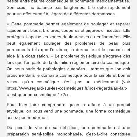
hésite entre baume cosmétique et pommade médicamenteuse.
Son cœur ne balance pas longtemps. Elle opte rapidement
pour un effet curatif à l’égard de différentes dermatoses.
« Cette pommade permet également de soulager et réparer
rapidement bleus, brûlures, coupures et piqûres d’insectes. Elle
protège et apaise les zones douloureuses ou enflammées. Elle
peut également soulager des problèmes de peau plus
permanents tels que l’eczéma, la dermatite et le psoriasis et
aide à la cicatrisation. » Le problème dyslexique s’aggrave dès
lors que l’on parle de la définition réglementaire du cosmétique.
On nous parle de pathologies cutanées… termes que l’on doit
proscrire dans le domaine cosmétique pour la simple et bonne
raison qu’un cosmétique n’est pas un médicament (voir
https://www.regard-sur-les-cosmetiques.fr/nos-regards/au-fait-
c-est-quoi-un-cosmetique-172/).
Pour bien faire comprendre qu’on a affaire à un produit
atypique, on nous vend une pommade, une forme cosmétique
assez peu moderne !
Du point de vue de sa définition, une pommade est une
préparation semi-solide monophasée, c’est-à-dire constituée