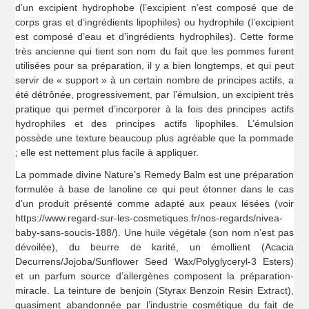
d’un excipient hydrophobe (l’excipient n’est composé que de
corps gras et d’ingrédients lipophiles) ou hydrophile (l’excipient
est composé d’eau et d’ingrédients hydrophiles). Cette forme
très ancienne qui tient son nom du fait que les pommes furent
utilisées pour sa préparation, il y a bien longtemps, et qui peut
servir de « support » à un certain nombre de principes actifs, a
été détrônée, progressivement, par l’émulsion, un excipient très
pratique qui permet d’incorporer à la fois des principes actifs
hydrophiles et des principes actifs lipophiles. L’émulsion
possède une texture beaucoup plus agréable que la pommade
; elle est nettement plus facile à appliquer.
La pommade divine Nature’s Remedy Balm est une préparation
formulée à base de lanoline ce qui peut étonner dans le cas
d’un produit présenté comme adapté aux peaux lésées (voir
https://www.regard-sur-les-cosmetiques.fr/nos-regards/nivea-
baby-sans-soucis-188/). Une huile végétale (son nom n’est pas
dévoilée), du beurre de karité, un émollient (Acacia
Decurrens/Jojoba/Sunflower Seed Wax/Polyglyceryl-3 Esters)
et un parfum source d’allergènes composent la préparation-
miracle. La teinture de benjoin (Styrax Benzoin Resin Extract),
quasiment abandonnée par l’industrie cosmétique du fait de