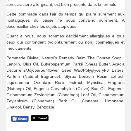
son caractère allergisant, est bien présente dans la formule.
Cette pommade dans l’air du temps qui plaira sûrement aux
nostalgiques du passé ne nous convainc nullement. A
déconseiller chez les sujets atopiques !
Quant à nous, nous sommes décidément allergiques à tous
ceux qui confondent (volontairement ou non) cosmétiques et
médicaments !
Pommade Divine, Nature’s Remedy Balm The Conran Shop :
Lanolin, Olus Oil, Butyrospermum Parkii (Shea) Butter, Acacia
Decurrens/Jojoba/Sunflower Seed Wax/Polyglyceryl-3 Esters,
Parfum (Natural fragrance), Styrax Benzoin Resin Extract,
Liquidambar Orientalis Resin Extract, Myristica Fragrans
(Nutmeg) Oil, Eugenia Caryophyllus (Clove) Bud Oil, Eugenol,
Cinnamomum Zeylanicum (Cinnamon) Leaf Oil, Cinnamomum
Zeylanicum (Cinnamon) Bark Oil, Cinnamal, Limonene,
Linalool, Benzyl Benzoate