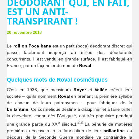
DÉODORANT QUI, EN FAIT,
EST UN ANTI-
TRANSPIRANT !
20 novembre 2018
Le
roll on Poca bana
est un petit (poca) déodorant discret qui
passe facilement inaperçu au milieu des déodorants
concurrents. Il est vendu en grande surface. Il est fabriqué en
France, par un façonnier du nom de
Roval
.
Quelques mots de Roval cosmétiques
C’est en 1936, que messieurs
Royer
et
Vallée
créent leur
société – qu’ils nomment
Rova
l en prenant la première syllabe
de chacun de leurs patronymes – pour fabriquer de la
brillantine
. Ce cosmétique destiné à discipliner et à faire briller
la chevelure, connu dès l’Antiquité, est très populaire pendant
e
,2,3
une grande partie du XX
siècle.1
La pénurie de matières
premières nécessaire à la fabrication de leur
brillantine
au
décours de la Seconde Guerre mondiale va contraindre la