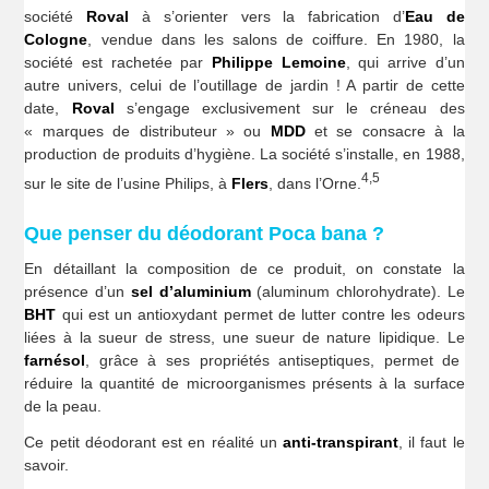
société
Roval
à s’orienter vers la fabrication d’
Eau de
Cologne
, vendue dans les salons de coiffure. En 1980, la
société est rachetée par
Philippe Lemoine
, qui arrive d’un
autre univers, celui de l’outillage de jardin ! A partir de cette
date,
Roval
s’engage exclusivement sur le créneau des
« marques de distributeur » ou
MDD
et se consacre à la
production de produits d’hygiène. La société s’installe, en 1988,
4,5
sur le site de l’usine Philips, à
Flers
, dans l’Orne.
Que penser du déodorant Poca bana ?
En détaillant la composition de ce produit, on constate la
présence d’un
sel d’aluminium
(aluminum chlorohydrate). Le
BHT
qui est un antioxydant permet de lutter contre les odeurs
liées à la sueur de stress, une sueur de nature lipidique. Le
farnésol
, grâce à ses propriétés antiseptiques, permet de
réduire la quantité de microorganismes présents à la surface
de la peau.
Ce petit déodorant est en réalité un
anti-transpirant
, il faut le
savoir.