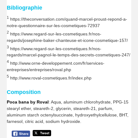
Bibliographie
1
https://theconversation.com/quand-marcel-proust-repond-a-
notre-questionnaire-sur-les-cosmetiques-72937
2
https://www.regard-sur-les-cosmetiques.fr/nos-
regards/josephine-baker-chanteuse-et-icone-cosmetique-157/
3
https://www.regard-sur-les-cosmetiques.fr/nos-
regards/marcel-pagnol-le-temps-des-secrets-cosmetiques-247/
4
http://www.orne-developpement.com/fr/services-
entreprises/entreprises/roval.php
5
http://www.roval-cosmetiques.fr/index.php
Composition
Poca bana by Roval
: Aqua, aluminum chlorohydrate, PPG-15
stearyl ether, steareth-2, glycerin, steareth-21, parfum,
aluminum starch octenylsuccinate, hydroxyethylcellulose, BHT,
farnesol, citric acid, sodium hydroxide.