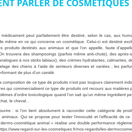
ENT PARLER DE COSMÉTIQUE
n médicament peut parfaitement être destiné, selon le cas, aux hum
s de même en ce qui concerne un cosmétique. Celui-ci est destiné exc
s produits destinés aux animaux et que l’on appelle, faute d’appell
 On trouvera des shampooings (parfois même anti-chute), des après-s
 (analogues à nos sticks labiaux), des crèmes hydratantes, calmantes,
elage des chiens à l’aide de senteurs diverses et variées ; les par
erformant de plus d’un canidé.
la composition de ce type de produits n’est pas toujours clairement ind
ires qui commercialisent ce type de produits ont recours aux matières pr
lèmes d’ordre toxicologique quand l’on sait qu’un même ingrédient pe
 chat, le cheval…
sourire : si l’on tient absolument à raccorder cette catégorie de pr
ur animaux. Qui se propose pour tester l’innocuité et l’efficacité de 
n dermo-cosmétique animal » réalise une double performance régleme
ard https://www.regard-sur-les-cosmetiques.fr/nos-regards/les-dermocosm