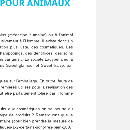
S POUR ANIMAUX
ains (médecine humaine) ou à l’animal
lusivement à l’Homme. Il existe donc un
ation plus juste, des cosmétiques. Les
hampooings, des dentifrices, des soins
 des parfums… La société Ladybel a eu la
fums Sweet glamour et Sweet fraise, par
iquée sur l’emballage. En outre, faute de
emières utilisés pour la réalisation des
ut être parfaitement toléré par l’Homme
oduits aux cosmétiques on se heurte au
ce type de produits ? Remarquons que la
ntaire (pour bien prendre la mesure de
etiques-1-2-certains-sont-tres-bien-108.