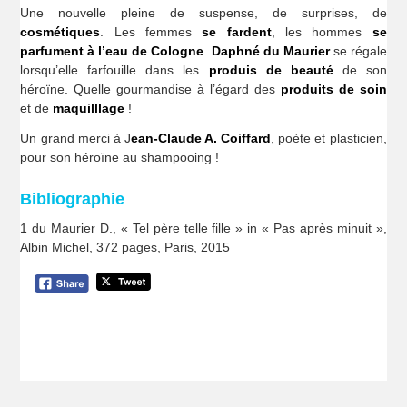
Une nouvelle pleine de suspense, de surprises, de
cosmétiques
. Les femmes
se fardent
, les hommes
se
parfument à l’eau de Cologne
.
Daphné du Maurier
se régale
lorsqu’elle farfouille dans les
produis de beauté
de son
héroïne. Quelle gourmandise à l’égard des
produits de soin
et de
maquilllage
!
Un grand merci à J
ean-Claude A. Coiffard
, poète et plasticien,
pour son héroïne au shampooing !
Bibliographie
1 du Maurier D., « Tel père telle fille » in « Pas après minuit »,
Albin Michel, 372 pages, Paris, 2015