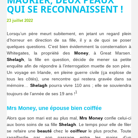
QUI SE RECONNAISSENT !
23 juillet 2022
Lorsqu’un père meurt subitement, en jetant un regard plein
d’horreur en direction de sa fille, il y a de quoi se poser
quelques questions. C’est bien évidemment la consternation à
Whitegates, la propriété des
Money
, à Great Marsen.
Shelagh
, la fille en question, décide de mener sa petite
enquête afin de répondre à l’interrogation muette de son père.
Un voyage en Irlande, en pleine guerre civile (ça explose de
tous les côtés), une rencontre qui restera gravée dans sa
mémoire…
Shelagh
pourra vivre 110 ans ; elle se souviendra
1
toujours de l’année de ses 19 ans !
Mrs Money, une épouse bien coiffée
Alors que son mari est au plus mal,
Mrs Money
confie celui-ci
aux bons soins de sa fille
Shelagh
. Le temps pour elle de filer
se refaire une
beauté
chez le
coiffeur
le plus proche. Toute
ragaillardie par son passage entre les mains d’un