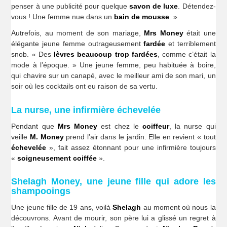
penser à une publicité pour quelque
savon de luxe
. Détendez-
vous ! Une femme nue dans un
bain de mousse
. »
Autrefois, au moment de son mariage,
Mrs Money
était une
élégante jeune femme outrageusement
fardée
et terriblement
snob. « Des
lèvres beaucoup trop fardées
, comme c’était la
mode à l’époque. » Une jeune femme, peu habituée à boire,
qui chavire sur un canapé, avec le meilleur ami de son mari, un
soir où les cocktails ont eu raison de sa vertu.
La nurse, une infirmière échevelée
Pendant que
Mrs Money
est chez le
coiffeur
, la nurse qui
veille
M. Money
prend l’air dans le jardin. Elle en revient « tout
échevelée
», fait assez étonnant pour une infirmière toujours
«
soigneusement coiffée
».
Shelagh Money, une jeune fille qui adore les
shampooings
Une jeune fille de 19 ans, voilà
Shelagh
au moment où nous la
découvrons. Avant de mourir, son père lui a glissé un regret à