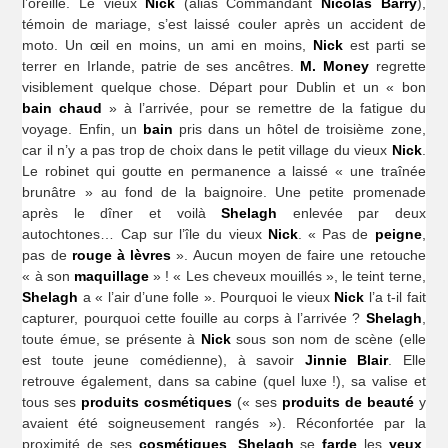
l’oreille. Le vieux
Nick
(alias Commandant
Nicolas Barry
),
témoin de mariage, s’est laissé couler après un accident de
moto. Un œil en moins, un ami en moins,
Nick
est parti se
terrer en Irlande, patrie de ses ancêtres.
M. Money
regrette
visiblement quelque chose. Départ pour Dublin et un « bon
bain chaud
» à l’arrivée, pour se remettre de la fatigue du
voyage. Enfin, un
bain
pris dans un hôtel de troisième zone,
car il n’y a pas trop de choix dans le petit village du vieux
Nick
.
Le robinet qui goutte en permanence a laissé « une traînée
brunâtre » au fond de la baignoire. Une petite promenade
après le dîner et voilà
Shelagh
enlevée par deux
autochtones… Cap sur l’île du vieux
Nick
. « Pas de
peigne
,
pas de
rouge à lèvres
». Aucun moyen de faire une retouche
« à son
maquillage
» ! « Les cheveux mouillés », le teint terne,
Shelagh
a « l’air d’une folle ». Pourquoi le vieux
Nick
l’a t-il fait
capturer, pourquoi cette fouille au corps à l’arrivée ?
Shelagh
,
toute émue, se présente à
Nick
sous son nom de scène (elle
est toute jeune comédienne), à savoir
Jinnie Blair
. Elle
retrouve également, dans sa cabine (quel luxe !), sa valise et
tous ses
produits cosmétiques
(« ses
produits de beauté
y
avaient été soigneusement rangés »). Réconfortée par la
proximité de ses
cosmétiques
,
Shelagh
se
farde
les
yeux
,