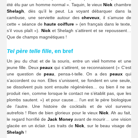
été élu par un homme normal ». Taquin, le vieux
Nick
chambre
Shelagh
, dès qu’il le peut. La voyant débarquer dans la
cambuse, une serviette autour des
cheveux
, il s’amuse de
cette « séance de
haute coiffure
» (en français dans le texte,
s’il vous plaît »).
Nick
et Shelagh s’attirent et se repoussent…
Que de champs magnétiques !
Tel père telle fille
, en bref
Un jeu du chat et de la souris, entre un vieil homme et une
jeune fille. Deux
peaux
qui s’attirent, se reconnaissent (« C’est
une question de
peau
, pensa-t-telle. On a des
peaux
qui
s’accordent ou non. Elles s’unissent, se fondent en une seule,
se dissolvent puis sont ensuite régénérées… ou bien il ne se
produit rien, comme lorsque le contact ne s’établit pas, que les
plombs sautent. ») et pour cause… l’un est le père biologique
de l’autre. Une histoire de cocktails et de viol survenu
autrefois ! Rien de bien glorieux pour le vieux
Nick
. Ah au fait,
le regard horrifié de
Jack Money
avant de mourir… une vision
glacée en un éclair. Les traits de
Nick
, sur le beau visage de
Shelagh
!