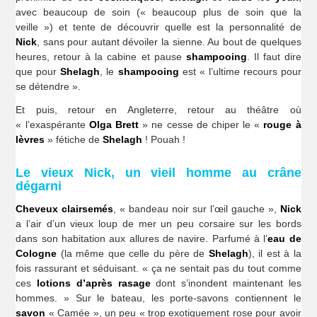
avec beaucoup de soin (« beaucoup plus de soin que la
veille ») et tente de découvrir quelle est la personnalité de
Nick
, sans pour autant dévoiler la sienne. Au bout de quelques
heures, retour à la cabine et pause
shampooing
. Il faut dire
que pour
Shelagh
, le
shampooing
est « l’ultime recours pour
se détendre ».
Et puis, retour en Angleterre, retour au théâtre où
« l’exaspérante
Olga Brett
» ne cesse de chiper le «
rouge à
lèvres
» fétiche de
Shelagh
! Pouah !
Le vieux Nick, un vieil homme au crâne
dégarni
Cheveux clairsemés
, « bandeau noir sur l’œil gauche »,
Nick
a l’air d’un vieux loup de mer un peu corsaire sur les bords
dans son habitation aux allures de navire. Parfumé à l’
eau
de
Cologne
(la même que celle du père de
Shelagh
), il est à la
fois rassurant et séduisant. « ça ne sentait pas du tout comme
ces
lotions d’après rasage
dont s’inondent maintenant les
hommes. » Sur le bateau, les porte-savons contiennent le
savon
« Camée », un peu « trop exotiquement rose pour avoir