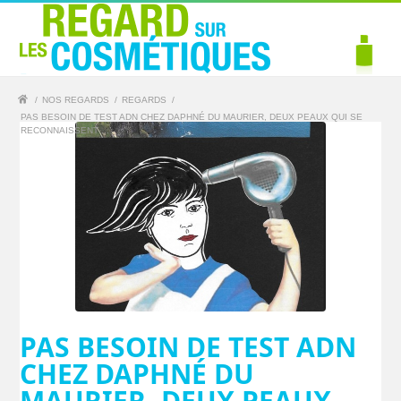
/
NOS REGARDS
/
REGARDS
/
PAS BESOIN DE TEST ADN CHEZ DAPHNÉ DU MAURIER, DEUX PEAUX QUI SE
RECONNAISSENT ...
PAS BESOIN DE TEST ADN
CHEZ DAPHNÉ DU
MAURIER, DEUX PEAUX