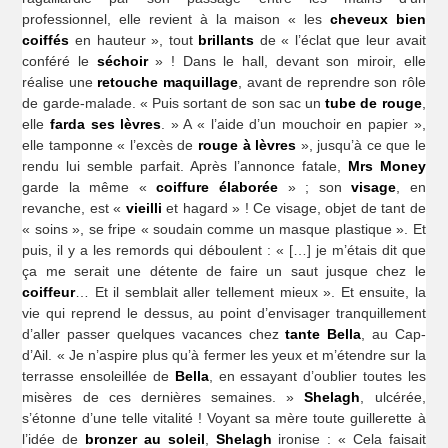
professionnel, elle revient à la maison « les
cheveux bien
coiffés
en hauteur », tout
brillants
de « l’éclat que leur avait
conféré le
séchoir
» ! Dans le hall, devant son miroir, elle
réalise une
retouche maquillage
, avant de reprendre son rôle
de garde-malade. « Puis sortant de son sac un
tube de rouge
,
elle
farda ses lèvres
. » A « l’aide d’un mouchoir en papier »,
elle tamponne « l’excès de
rouge à lèvres
», jusqu’à ce que le
rendu lui semble parfait. Après l’annonce fatale,
Mrs Money
garde la même «
coiffure élaborée
» ; son
visage
, en
revanche, est «
vieilli
et hagard » ! Ce visage, objet de tant de
« soins », se fripe « soudain comme un masque plastique ». Et
puis, il y a les remords qui déboulent : « […] je m’étais dit que
ça me serait une détente de faire un saut jusque chez le
coiffeur
… Et il semblait aller tellement mieux ». Et ensuite, la
vie qui reprend le dessus, au point d’envisager tranquillement
d’aller passer quelques vacances chez
tante Bella
, au Cap-
d’Ail. « Je n’aspire plus qu’à fermer les yeux et m’étendre sur la
terrasse ensoleillée de
Bella
, en essayant d’oublier toutes les
misères de ces dernières semaines. »
Shelagh
, ulcérée,
s’étonne d’une telle vitalité ! Voyant sa mère toute guillerette à
l’idée de
bronzer au soleil
,
Shelagh
ironise : « Cela faisait