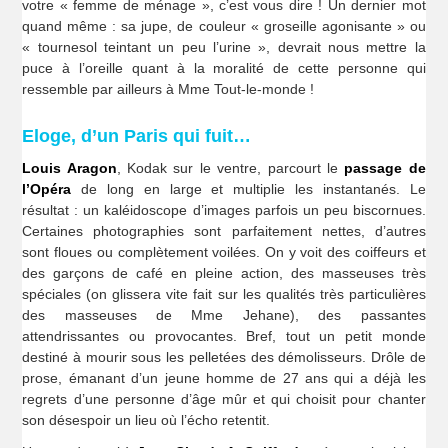
votre « femme de ménage », c’est vous dire ! Un dernier mot
quand même : sa jupe, de couleur « groseille agonisante » ou
« tournesol teintant un peu l’urine », devrait nous mettre la
puce à l’oreille quant à la moralité de cette personne qui
ressemble par ailleurs à Mme Tout-le-monde !
Eloge, d’un Paris qui fuit…
Louis Aragon
, Kodak sur le ventre, parcourt le
passage de
l’Opéra
de long en large et multiplie les instantanés. Le
résultat : un kaléidoscope d’images parfois un peu biscornues.
Certaines photographies sont parfaitement nettes, d’autres
sont floues ou complètement voilées. On y voit des coiffeurs et
des garçons de café en pleine action, des masseuses très
spéciales (on glissera vite fait sur les qualités très particulières
des masseuses de Mme Jehane), des passantes
attendrissantes ou provocantes. Bref, tout un petit monde
destiné à mourir sous les pelletées des démolisseurs. Drôle de
prose, émanant d’un jeune homme de 27 ans qui a déjà les
regrets d’une personne d’âge mûr et qui choisit pour chanter
son désespoir un lieu où l’écho retentit.