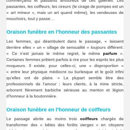
commerçants et passants amoureux de ces galeries. Les
passantes, les coiffeurs, les cireurs (le cirage de pompes est un
« art mineur », mais un art quand même), les vendeuses de
mouchoirs, tout y passe…
Oraison funèbre en l’honneur des passantes
Les femmes, qui déambulent dans le passage, « laissent
derrière elles » un « sillage de sensualité » toujours différent.
« Ce n’est jamais le même regret, le même
parfum
».
Certaines femmes prêtent parfois à rire pour les esprits les plus
moqueurs. Il existe, pour celles-ci, une « disproportion »
« entre leur physique médiocre ou burlesque et le goût infini
qu’elles ont de plaire. » La plupart semble être des
professionnels de l’amour ; leurs clients, à la mine stricte,
arborent fièrement barbiche sérieuse au menton et légion
d’honneur à la boutonnière.
Oraison funèbre en l’honneur de coiffeurs
Le passage abrite au moins trois
coiffeurs
chargés de
transformer des « bêtes des forêts vierges » en citoyens