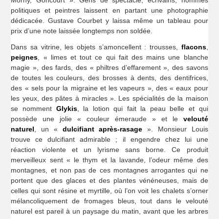
politiques et peintres laissent en partant une photographie
dédicacée. Gustave Courbet y laissa même un tableau pour
prix d’une note laissée longtemps non soldée.
Dans sa vitrine, les objets s’amoncellent : trousses,
flacons
,
peignes
, « limes et tout ce qui fait des mains une blanche
magie », des fards, des « philtres d’effarement », des savons
de toutes les couleurs, des brosses à dents, des dentifrices,
des « sels pour la migraine et les vapeurs », des « eaux pour
les yeux, des pâtes à miracles ». Les spécialités de la maison
se nomment
Glykis
, la lotion qui fait la peau belle et qui
possède une jolie « couleur émeraude » et le
velouté
naturel
,
un «
dulcifiant après-rasage
». Monsieur Louis
trouve ce dulcifiant admirable ; il engendre chez lui une
réaction violente et un lyrisme sans borne. Ce produit
merveilleux sent « le thym et la lavande, l’odeur même des
montagnes, et non pas de ces montagnes arrogantes qui ne
portent que des glaces et des plantes vénéneuses, mais de
celles qui sont résine et myrtille, où l’on voit les chalets s’orner
mélancoliquement de fromages bleus, tout dans le velouté
naturel est pareil à un paysage du matin, avant que les arbres