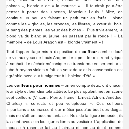
palmes », blondeur de « la mousse »… Il faudrait peut-être
penser à porter des lunettes, Monsieur Louis ! Allez, on
continue un peu en faisant un petit tour en forêt… blond
comme les « girolles, les oronges, les lièvres, le cœur du bois,
le sang des plantes, les yeux des biches ». Plus trivialement, le
blond va du blanc au jaune, en passant par le rouge ! « La
mémoire » de Louis Aragon est « blonde vraiment » !
Tout l’appareillage mis à disposition du
coiffeur
semble doué
de vie aux yeux de Louis Aragon. Le « petit fer » le rend lyrique
à souhait. Le séchoir mécanique se transforme en serpent, « le
tube à rayons violets » fait les yeux doux et la conversation est
agréable avec le « fumigateur à l ‘haleine d’été »…
Les
coiffeurs pour hommes
– on en compte deux, ont chacun
leur style et leur clientèle attitrée. Le plus opulent met en scène
sept coiffeurs (Vincent, Pierre, Hamel, Ernest, Adrien, Amédée,
Charles) « corrects et peu voluptueux ». Ces coiffeurs
« puritains » connaissent leur métier jusqu’au bout des doigts,
mais ne s’offrent aucune fantaisie. Rois de la figure imposée, ils
laissent avec soin les figures libres au vestiaire. L’application de
mousse à raser se fait au blaireau et non au doigt, comme