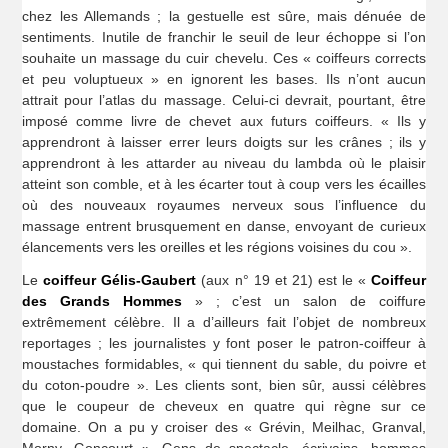
chez les Allemands ; la gestuelle est sûre, mais dénuée de
sentiments. Inutile de franchir le seuil de leur échoppe si l’on
souhaite un massage du cuir chevelu. Ces « coiffeurs corrects
et peu voluptueux » en ignorent les bases. Ils n’ont aucun
attrait pour l’atlas du massage. Celui-ci devrait, pourtant, être
imposé comme livre de chevet aux futurs coiffeurs. « Ils y
apprendront à laisser errer leurs doigts sur les crânes ; ils y
apprendront à les attarder au niveau du lambda où le plaisir
atteint son comble, et à les écarter tout à coup vers les écailles
où des nouveaux royaumes nerveux sous l’influence du
massage entrent brusquement en danse, envoyant de curieux
élancements vers les oreilles et les régions voisines du cou ».
Le
coiffeur Gélis-Gaubert
(aux n° 19 et 21) est le «
Coiffeur
des Grands Hommes
» ; c’est un salon de coiffure
extrêmement célèbre. Il a d’ailleurs fait l’objet de nombreux
reportages ; les journalistes y font poser le patron-coiffeur à
moustaches formidables, « qui tiennent du sable, du poivre et
du coton-poudre ». Les clients sont, bien sûr, aussi célèbres
que le coupeur de cheveux en quatre qui règne sur ce
domaine. On a pu y croiser des « Grévin, Meilhac, Granval,
Morny, Goncourt ». Gens de spectacle, écrivains, hommes