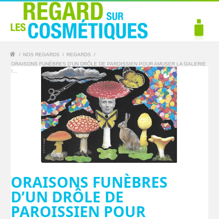
/
NOS REGARDS
/
REGARDS
/
ORAISONS FUNÈBRES D’UN DRÔLE DE PAROISSIEN POUR AMUSER LA GALERIE
!...
ORAISONS FUNÈBRES
D’UN DRÔLE DE
PAROISSIEN POUR