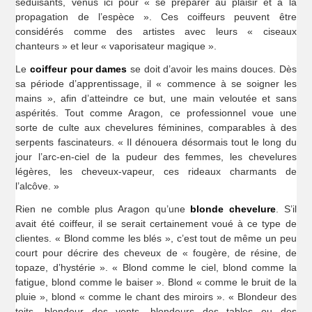
séduisants, venus ici pour « se préparer au plaisir et à la
propagation de l’espèce ». Ces coiffeurs peuvent être
considérés comme des artistes avec leurs « ciseaux
chanteurs » et leur « vaporisateur magique ».
Le
coiffeur pour dames
se doit d’avoir les mains douces. Dès
sa période d’apprentissage, il « commence à se soigner les
mains », afin d’atteindre ce but, une main veloutée et sans
aspérités. Tout comme Aragon, ce professionnel voue une
sorte de culte aux chevelures féminines, comparables à des
serpents fascinateurs. « Il dénouera désormais tout le long du
jour l’arc-en-ciel de la pudeur des femmes, les chevelures
légères, les cheveux-vapeur, ces rideaux charmants de
l’alcôve. »
Rien ne comble plus Aragon qu’une
blonde chevelure
. S’il
avait été coiffeur, il se serait certainement voué à ce type de
clientes. « Blond comme les blés », c’est tout de même un peu
court pour décrire des cheveux de « fougère, de résine, de
topaze, d’hystérie ». « Blond comme le ciel, blond comme la
fatigue, blond comme le baiser ». Blond « comme le bruit de la
pluie », blond « comme le chant des miroirs ». « Blondeur des
toits, blondeur des vents, blondeurs des tables ou des