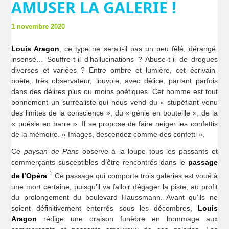
AMUSER LA GALERIE !
1 novembre 2020
Louis Aragon
, ce type ne serait-il pas un peu fêlé, dérangé,
insensé… Souffre-t-il d’hallucinations ? Abuse-t-il de drogues
diverses et variées ? Entre ombre et lumière, cet écrivain-
poète, très observateur, louvoie, avec délice, partant parfois
dans des délires plus ou moins poétiques. Cet homme est tout
bonnement un surréaliste qui nous vend du « stupéfiant venu
des limites de la conscience », du « génie en bouteille », de la
« poésie en barre ». Il se propose de faire neiger les confettis
de la mémoire. « Images, descendez comme des confetti ».
Ce
paysan de Paris
observe à la loupe tous les passants et
commerçants susceptibles d’être rencontrés dans le
passage
1
de l’Opéra
.
Ce passage qui comporte trois galeries est voué à
une mort certaine, puisqu’il va falloir dégager la piste, au profit
du prolongement du boulevard Haussmann. Avant qu’ils ne
soient définitivement enterrés sous les décombres,
Louis
Aragon
rédige une oraison funèbre en hommage aux