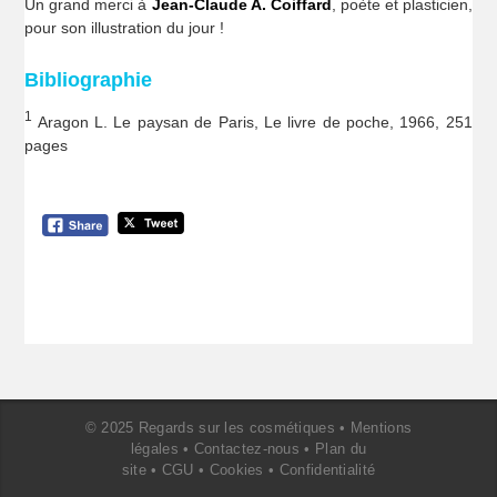
Un grand merci à
Jean-Claude A. Coiffard
, poète et plasticien,
pour son illustration du jour !
Bibliographie
1
Aragon L. Le paysan de Paris, Le livre de poche, 1966, 251
pages
© 2025 Regards sur les cosmétiques •
Mentions
légales
•
Contactez-nous
•
Plan du
site
•
CGU
•
Cookies
•
Confidentialité