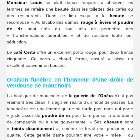
Monsieur Louis
se plaît depuis toujours à observer les
femmes se refaire une beauté dans les toilettes des cafés ou
des restaurants. Dans ce lieu exigu, « la
beauté
se
recompose ». Au lavabo des dames,
rouge à lèvres
et
poudre
de riz
sont tirés du sac, afin de permettre des
« transformations adorables » et de restituer toute leur
séduction.
Le
café Certa
offre un excellent porto rouge, pour deux francs
cinquante. Ce porto « chaud, ferme, assuré » laisse un
excellent souvenir en bouche.
Oraison funèbre en l’honneur d’une drôle de
vendeuse de mouchoirs
La boutique de mouchoirs de la
galerie de l’Opéra
n’est pas
vraiment très clean. Il s’agit en réalité d’un hôtel de passes. La
tenancière est une femme qui ne se farde pas, mais qui porte
« juste assez de
poudre de riz
pour faire penser à une dame
de compagnie ou à une gouvernante. » Ses
cheveux
sont
«
teints discrètement
», comme le ferait une personne de
qualité. Cette gentille dame pourrait être votre « mère » ou