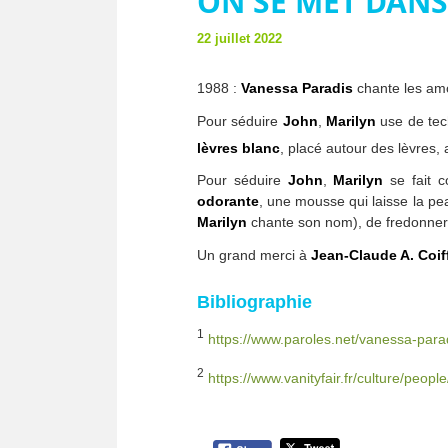
ON SE MET DANS
22 juillet 2022
1988 :
Vanessa Paradis
chante les amo
Pour séduire
John
,
Marilyn
use de te
lèvres blanc
, placé autour des lèvres, a
Pour séduire
John
,
Marilyn
se fait 
odorante
, une mousse qui laisse la pe
Marilyn
chante son nom), de fredonner
Un grand merci à
Jean-Claude A. Coif
Bibliographie
1
https://www.paroles.net/vanessa-para
2
https://www.vanityfair.fr/culture/peop