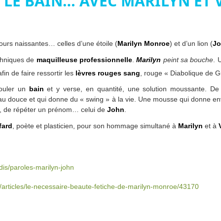
 LE BAIN… AVEC MARILYN ET 
urs naissantes… celles d’une étoile (
Marilyn Monroe
) et d’un lion (
Jo
chniques de
maquilleuse professionnelle
.
Marilyn
peint sa bouche
. 
fin de faire ressortir les
lèvres rouges sang
, rouge « Diabolique de G
couler un
bain
et y verse, en quantité, une solution moussante. D
au douce et qui donne du « swing » à la vie. Une mousse qui donne env
, de répéter un prénom… celui de
John
.
fard
, poète et plasticien, pour son hommage simultané à
Marilyn
et à
dis/paroles-marilyn-john
le/articles/le-necessaire-beaute-fetiche-de-marilyn-monroe/43170