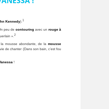
VANESSA !
1
hn Kennedy
).
Un peu de
contouring
avec un
rouge à
2
uerlain ».
e la mousse abondante, de la
mousse
ie de chanter (Dans son bain, c’est fou
Vanessa
!