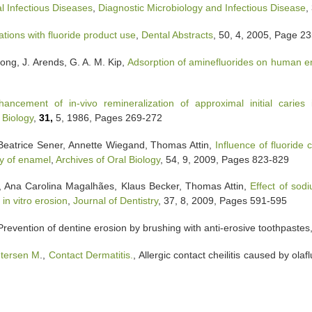
l Infectious Diseases
,
Diagnostic Microbiology and Infectious Disease
,
tions with fluoride product use
,
Dental Abstracts
, 50, 4, 2005, Page 2
ong, J. Arends, G. A. M. Kip,
Adsorption of aminefluorides on human 
hancement of in-vivo remineralization of approximal initial cari
 Biology
,
31,
5, 1986, Pages 269-272
Beatrice Sener, Annette Wiegand, Thomas Attin,
Influence of fluoride
ty of enamel
,
Archives of Oral Biology
, 54, 9, 2009, Pages 823-829
 Ana Carolina Magalhães, Klaus Becker, Thomas Attin,
Effect of sod
in vitro erosion
,
Journal of Dentistry
, 37, 8, 2009, Pages 591-595
 Prevention of dentine erosion by brushing with anti-erosive toothpastes
tersen M
.,
Contact Dermatitis.
, Allergic contact cheilitis caused by ola