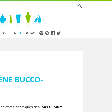
ÉOS
LIENS
CONTACT
IÈNE BUCCO-
es effets bénéfiques des
ions fluorure