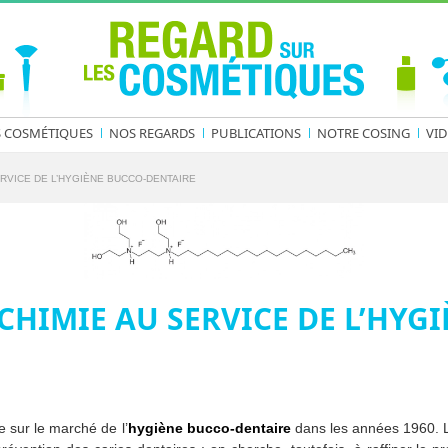
S COSMÉTIQUES
NOS REGARDS
PUBLICATIONS
NOTRE COSING
VID
ERVICE DE L’HYGIÈNE BUCCO-DENTAIRE
CHIMIE AU SERVICE DE L’HYG
ée sur le marché de l’
hygiène bucco-dentaire
dans les années 1960. L