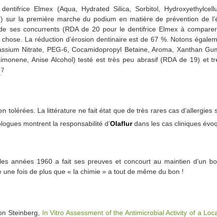
tifrice Elmex (Aqua, Hydrated Silica, Sorbitol, Hydroxyethylcellul
) sur la première marche du podium en matière de prévention de l’ér
 de ses concurrents (RDA de 20 pour le dentifrice Elmex à compare
e chose. La réduction d’érosion dentinaire est de 67 %. Notons égale
Potassium Nitrate, PEG-6, Cocamidopropyl Betaine, Aroma, Xanthan G
imonene, Anise Alcohol) testé est très peu abrasif (RDA de 19) et tr
7
.
 tolérées. La littérature ne fait état que de très rares cas d’allergies s
ologues montrent la responsabilité d’
Olaflur
dans les cas cliniques évo
 les années 1960 a fait ses preuves et concourt au maintien d’un bo
e une fois de plus que « la chimie » a tout de même du bon !
on Steinberg,
In Vitro Assessment of the Antimicrobial Activity of a L