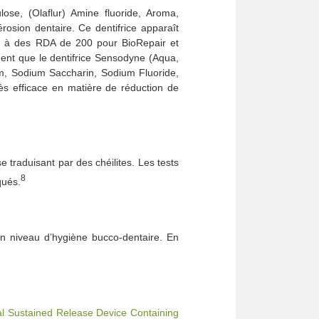
ose, (Olaflur) Amine fluoride, Aroma,
osion dentaire. Ce dentifrice apparaît
r à des RDA de 200 pour BioRepair et
ment que le dentifrice Sensodyne (Aqua,
um, Sodium Saccharin, Sodium Fluoride,
ès efficace en matière de réduction de
e traduisant par des chéilites. Les tests
8
qués.
n niveau d’hygiène bucco-dentaire. En
ocal Sustained Release Device Containing