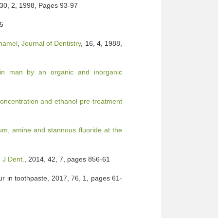
 30, 2, 1998, Pages 93-97
35
enamel
,
Journal of Dentistry
, 16, 4, 1988,
es in man by an organic and inorganic
 concentration and ethanol pre-treatment
ium, amine and stannous fluoride at the
,
J Dent.
, 2014, 42, 7, pages 856-61
flur in toothpaste, 2017, 76, 1, pages 61-