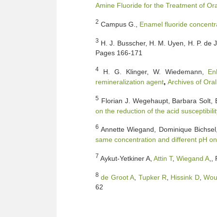
Amine Fluoride for the Treatment of Ora
2
Campus G.,
Enamel fluoride concentra
3
H. J. Busscher, H. M. Uyen, H. P. de J
Pages 166-171
4
H. G. Klinger, W. Wiedemann,
En
remineralization agent
,
Archives of Oral
5
Florian J. Wegehaupt, Barbara Solt, 
on the reduction of the acid susceptibili
6
Annette Wiegand, Dominique Bichsel,
same concentration and different pH on 
7
Aykut-Yetkiner A,
Attin T
,
Wiegand A
,,
8
de Groot A
,
Tupker R
,
Hissink D
,
Wou
62