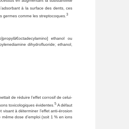
processus en augmentant la substantivité
’adsorbant à la surface des dents, ces
3
des germes comme les streptocoques.
o]propylâ€octadecylamino] ethanol ou
ropylenediamine dihydrofluoride; ethanol,
it de réduire l’effet corrosif de celui-
5
isons toxicologiques évidentes.
A défaut
t visant à déterminer l’effet anti-érosion
e même dose d’emploi (soit 1 % en ions