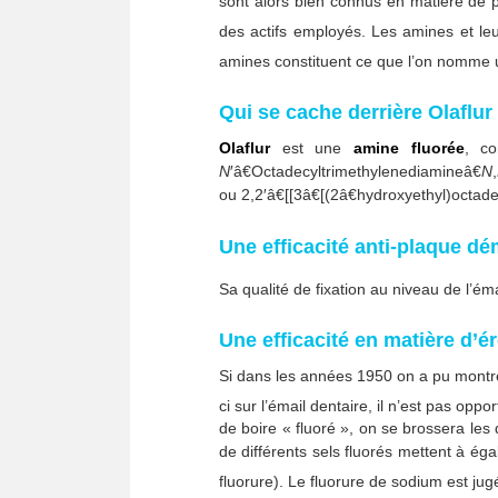
sont alors bien connus en matière de pr
des actifs employés. Les amines et leu
amines constituent ce que l’on nomme un
Qui se cache derrière Olaflur
Olaflur
est une
amine fluorée
, co
N
′â€Octadecyltrimethylenediamineâ€
N
,
ou 2,2′â€[[3â€[(2â€hydroxyethyl)octade
Une efficacité anti-plaque d
Sa qualité de fixation au niveau de l’ém
Une efficacité en matière d’é
Si dans les années 1950 on a pu montrer
ci sur l’émail dentaire, il n’est pas op
de boire « fluoré », on se brossera les
de différents sels fluorés mettent à éga
fluorure). Le fluorure de sodium est jug