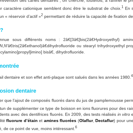
évention des caries dentaires ; on cherche, toutefois, à raffiner le 
1
r caractère cationique semblent donc être le substrat de choix.
En s
2
 « réservoir d’actif »
permettant de réduire la capacité de fixation 
 ?
nnue sous différents noms : 2â€[3â€[bis(2â€Hydroxyethyl) amin
N
,
N
′â€tris(2â€ethanol)â€dihydrofluoride ou stearyl trihydroxyethyl p
cylamino]propyl]imino] bisâ€, dihydrofluoride.
émontrée
4
ail dentaire et son effet anti-plaque sont salués dans les années 1980.
rosion dentaire
 que l’ajout de composés fluorés dans du jus de pamplemousse permetta
portun de supplémenter ce type de boisson en ions fluorures pour des ra
 dents avec des dentifrices fluorés. En 2009, des tests réalisés
in vitro
e
lité
fluorure d’étain
et
amines fluorées
(
Olaflur
,
Dectaflur
) pour un
6
é, de ce point de vue, moins intéressant.