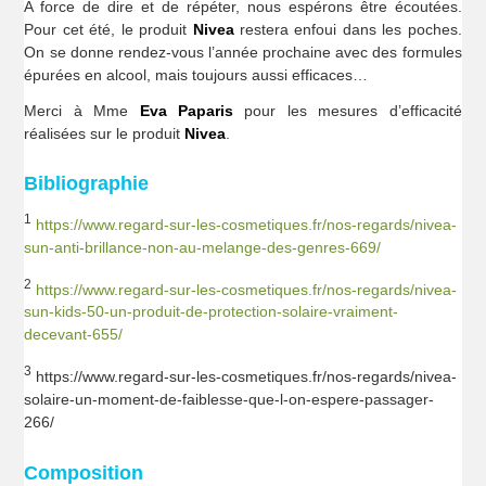
A force de dire et de répéter, nous espérons être écoutées.
Pour cet été, le produit
Nivea
restera enfoui dans les poches.
On se donne rendez-vous l’année prochaine avec des formules
épurées en alcool, mais toujours aussi efficaces…
Merci à Mme
Eva Paparis
pour les mesures d’efficacité
réalisées sur le produit
Nivea
.
Bibliographie
1
https://www.regard-sur-les-cosmetiques.fr/nos-regards/nivea-
sun-anti-brillance-non-au-melange-des-genres-669/
2
https://www.regard-sur-les-cosmetiques.fr/nos-regards/nivea-
sun-kids-50-un-produit-de-protection-solaire-vraiment-
decevant-655/
3
https://www.regard-sur-les-cosmetiques.fr/nos-regards/nivea-
solaire-un-moment-de-faiblesse-que-l-on-espere-passager-
266/
Composition