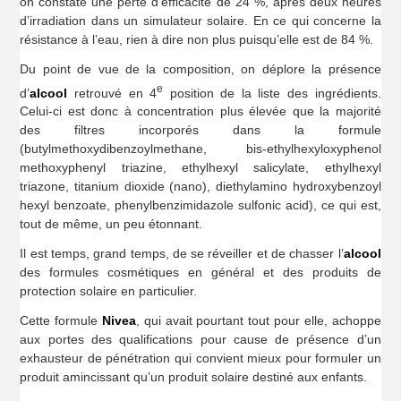
on constate une perte d’efficacité de 24 %, après deux heures
d’irradiation dans un simulateur solaire. En ce qui concerne la
résistance à l’eau, rien à dire non plus puisqu’elle est de 84 %.
Du point de vue de la composition, on déplore la présence
e
d’
alcool
retrouvé en 4
position de la liste des ingrédients.
Celui-ci est donc à concentration plus élevée que la majorité
des filtres incorporés dans la formule
(butylmethoxydibenzoylmethane, bis-ethylhexyloxyphenol
methoxyphenyl triazine, ethylhexyl salicylate, ethylhexyl
triazone, titanium dioxide (nano), diethylamino hydroxybenzoyl
hexyl benzoate, phenylbenzimidazole sulfonic acid), ce qui est,
tout de même, un peu étonnant.
Il est temps, grand temps, de se réveiller et de chasser l’
alcool
des formules cosmétiques en général et des produits de
protection solaire en particulier.
Cette formule
Nivea
, qui avait pourtant tout pour elle, achoppe
aux portes des qualifications pour cause de présence d’un
exhausteur de pénétration qui convient mieux pour formuler un
produit amincissant qu’un produit solaire destiné aux enfants.