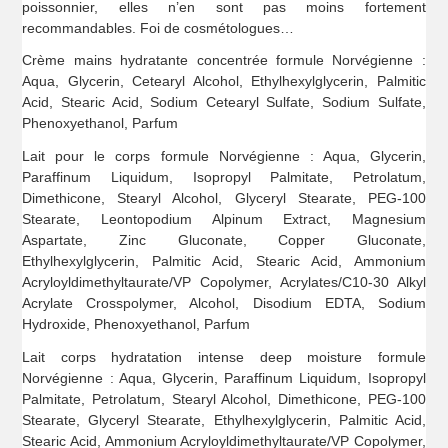
poissonnier, elles n’en sont pas moins fortement
recommandables. Foi de cosmétologues…
Crème mains hydratante concentrée formule Norvégienne :
Aqua, Glycerin, Cetearyl Alcohol, Ethylhexylglycerin, Palmitic
Acid, Stearic Acid, Sodium Cetearyl Sulfate, Sodium Sulfate,
Phenoxyethanol, Parfum
Lait pour le corps formule Norvégienne : Aqua, Glycerin,
Paraffinum Liquidum, Isopropyl Palmitate, Petrolatum,
Dimethicone, Stearyl Alcohol, Glyceryl Stearate, PEG-100
Stearate, Leontopodium Alpinum Extract, Magnesium
Aspartate, Zinc Gluconate, Copper Gluconate,
Ethylhexylglycerin, Palmitic Acid, Stearic Acid, Ammonium
Acryloyldimethyltaurate/VP Copolymer, Acrylates/C10-30 Alkyl
Acrylate Crosspolymer, Alcohol, Disodium EDTA, Sodium
Hydroxide, Phenoxyethanol, Parfum
Lait corps hydratation intense deep moisture formule
Norvégienne : Aqua, Glycerin, Paraffinum Liquidum, Isopropyl
Palmitate, Petrolatum, Stearyl Alcohol, Dimethicone, PEG-100
Stearate, Glyceryl Stearate, Ethylhexylglycerin, Palmitic Acid,
Stearic Acid, Ammonium Acryloyldimethyltaurate/VP Copolymer,