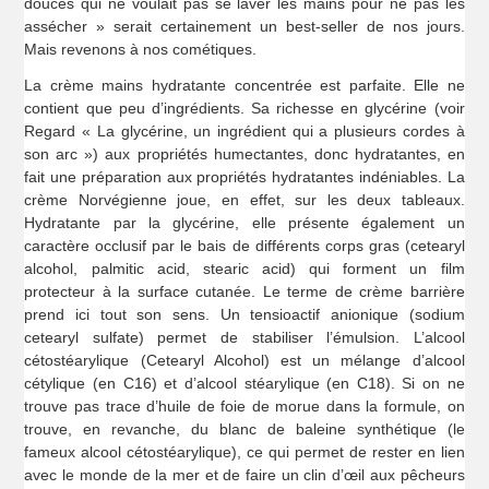
douces qui ne voulait pas se laver les mains pour ne pas les
assécher » serait certainement un best-seller de nos jours.
Mais revenons à nos cométiques.
La crème mains hydratante concentrée est parfaite. Elle ne
contient que peu d’ingrédients. Sa richesse en glycérine (voir
Regard « La glycérine, un ingrédient qui a plusieurs cordes à
son arc ») aux propriétés humectantes, donc hydratantes, en
fait une préparation aux propriétés hydratantes indéniables. La
crème Norvégienne joue, en effet, sur les deux tableaux.
Hydratante par la glycérine, elle présente également un
caractère occlusif par le bais de différents corps gras (cetearyl
alcohol, palmitic acid, stearic acid) qui forment un film
protecteur à la surface cutanée. Le terme de crème barrière
prend ici tout son sens. Un tensioactif anionique (sodium
cetearyl sulfate) permet de stabiliser l’émulsion. L’alcool
cétostéarylique (Cetearyl Alcohol) est un mélange d’alcool
cétylique (en C16) et d’alcool stéarylique (en C18). Si on ne
trouve pas trace d’huile de foie de morue dans la formule, on
trouve, en revanche, du blanc de baleine synthétique (le
fameux alcool cétostéarylique), ce qui permet de rester en lien
avec le monde de la mer et de faire un clin d’œil aux pêcheurs