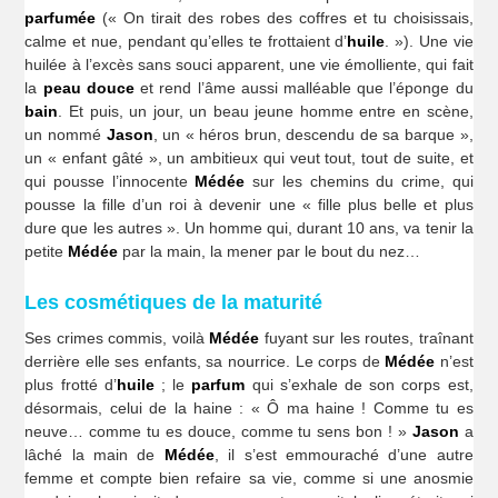
parfumée
(« On tirait des robes des coffres et tu choisissais,
calme et nue, pendant qu’elles te frottaient d’
huile
. »). Une vie
huilée à l’excès sans souci apparent, une vie émolliente, qui fait
la
peau douce
et rend l’âme aussi malléable que l’éponge du
bain
. Et puis, un jour, un beau jeune homme entre en scène,
un nommé
Jason
, un « héros brun, descendu de sa barque »,
un « enfant gâté », un ambitieux qui veut tout, tout de suite, et
qui pousse l’innocente
Médée
sur les chemins du crime, qui
pousse la fille d’un roi à devenir une « fille plus belle et plus
dure que les autres ». Un homme qui, durant 10 ans, va tenir la
petite
Médée
par la main, la mener par le bout du nez…
Les cosmétiques de la maturité
Ses crimes commis, voilà
Médée
fuyant sur les routes, traînant
derrière elle ses enfants, sa nourrice. Le corps de
Médée
n’est
plus frotté d’
huile
; le
parfum
qui s’exhale de son corps est,
désormais, celui de la haine : « Ô ma haine ! Comme tu es
neuve… comme tu es douce, comme tu sens bon ! »
Jason
a
lâché la main de
Médée
, il s’est emmouraché d’une autre
femme et compte bien refaire sa vie, comme si une anosmie