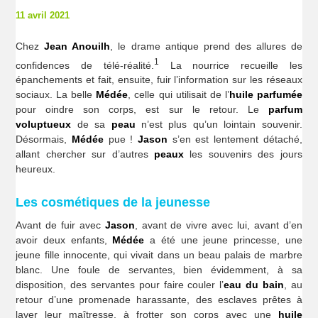
11 avril 2021
Chez
Jean Anouilh
, le drame antique prend des allures de
1
confidences de télé-réalité.
La nourrice recueille les
épanchements et fait, ensuite, fuir l’information sur les réseaux
sociaux. La belle
Médée
, celle qui utilisait de l’
huile
parfumée
pour oindre son corps, est sur le retour. Le
parfum
voluptueux
de sa
peau
n’est plus qu’un lointain souvenir.
Désormais,
Médée
pue !
Jason
s’en est lentement détaché,
allant chercher sur d’autres
peaux
les souvenirs des jours
heureux.
Les cosmétiques de la jeunesse
Avant de fuir avec
Jason
, avant de vivre avec lui, avant d’en
avoir deux enfants,
Médée
a été une jeune princesse, une
jeune fille innocente, qui vivait dans un beau palais de marbre
blanc. Une foule de servantes, bien évidemment, à sa
disposition, des servantes pour faire couler l’
eau du bain
, au
retour d’une promenade harassante, des esclaves prêtes à
laver leur maîtresse, à frotter son corps avec une
huile