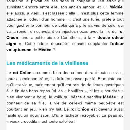
soudaine le privait de ses sens et coupait le lien étroit qui
subsistait encore entre elle, son ancien amour, et lui.
Médée
,
elle aussi, a vieilli, s’est lassée ; elle « n’est plus cette femme
attachée à l’odeur d’un homme » ; c’est une furie, prête à tout
pour gâcher le bonheur de celui qui a pillé sa vie, de celui qui
va la renier, en convolant en injustes noces avec la fille du
roi
Créon
, une « petite oie de Corinthe », à la «
douce odeur
aigre
». Cette odeur douceâtre censée supplanter l’
odeur
voluptueuse
de
Médée
?
Les médicaments de la vieillesse
Le
roi Créon
a commis bien des crimes durant toute sa vie ;
pour asseoir son trône, il a fallu en passer par là. Et maintenant
qu’il est vieux, maintenant qu’il est pris de douleurs gastriques
à la fin des bons repas (ni les « bouillies », ni les « poudres »
n’en viennent à bout), le voilà qui hésite à sacrifier
Médée
; le
bonheur de sa fille, la vie de celle-ci même peut-être est
pourtant en jeu. Rien n’y fait. Le
roi Créon
est devenu aussi
faible qu’un nourrisson. D’une lâcheté incroyable. La peau du
« vieux crocodile » est toute exfoliée !