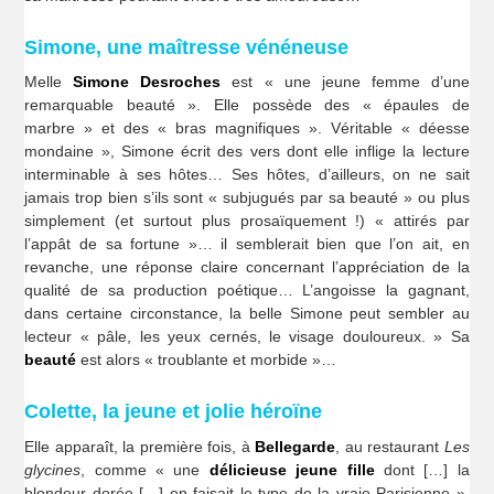
Simone, une maîtresse vénéneuse
Melle
Simone Desroches
est « une jeune femme d’une
remarquable beauté ». Elle possède des « épaules de
marbre » et des « bras magnifiques ». Véritable « déesse
mondaine », Simone écrit des vers dont elle inflige la lecture
interminable à ses hôtes… Ses hôtes, d’ailleurs, on ne sait
jamais trop bien s’ils sont « subjugués par sa beauté » ou plus
simplement (et surtout plus prosaïquement !) « attirés par
l’appât de sa fortune »… il semblerait bien que l’on ait, en
revanche, une réponse claire concernant l’appréciation de la
qualité de sa production poétique… L’angoisse la gagnant,
dans certaine circonstance, la belle Simone peut sembler au
lecteur « pâle, les yeux cernés, le visage douloureux. » Sa
beauté
est alors « troublante et morbide »…
Colette, la jeune et jolie héroïne
Elle apparaît, la première fois, à
Bellegarde
, au restaurant
Les
glycines
, comme « une
délicieuse jeune fille
dont […] la
blondeur dorée […] en faisait le type de la vraie Parisienne ».