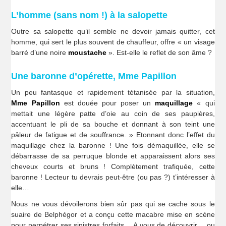
L’homme (sans nom !) à la salopette
Outre sa salopette qu’il semble ne devoir jamais quitter, cet
homme, qui sert le plus souvent de chauffeur, offre « un visage
barré d’une noire
moustache
». Est-elle le reflet de son âme ?
Une baronne d’opérette, Mme Papillon
Un peu fantasque et rapidement tétanisée par la situation,
Mme Papillon
est douée pour poser un
maquillage
« qui
mettait une légère patte d’oie au coin de ses paupières,
accentuant le pli de sa bouche et donnant à son teint une
pâleur de fatigue et de souffrance. » Etonnant donc l’effet du
maquillage chez la baronne ! Une fois démaquillée, elle se
débarrasse de sa perruque blonde et apparaissent alors ses
cheveux courts et bruns ! Complètement trafiquée, cette
baronne ! Lecteur tu devrais peut-être (ou pas ?) t’intéresser à
elle…
Nous ne vous dévoilerons bien sûr pas qui se cache sous le
suaire de Belphégor et a conçu cette macabre mise en scène
pour perpétrer ses sinistres forfaits… A vous de découvrir… ou