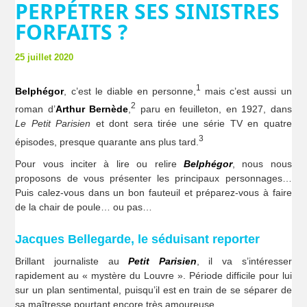
PERPÉTRER SES SINISTRES
FORFAITS ?
25 juillet 2020
1
Belphégor
, c’est le diable en personne,
mais c’est aussi un
2
roman d’
Arthur Bernède
,
paru en feuilleton, en 1927, dans
Le Petit Parisien
et dont sera tirée une série TV en quatre
3
épisodes, presque quarante ans plus tard.
Pour vous inciter à lire ou relire
Belphégor
, nous nous
proposons de vous présenter les principaux personnages…
Puis calez-vous dans un bon fauteuil et préparez-vous à faire
de la chair de poule… ou pas…
Jacques Bellegarde, le séduisant reporter
Brillant journaliste au
Petit Parisien
, il va s’intéresser
rapidement au « mystère du Louvre ». Période difficile pour lui
sur un plan sentimental, puisqu’il est en train de se séparer de
sa maîtresse pourtant encore très amoureuse…