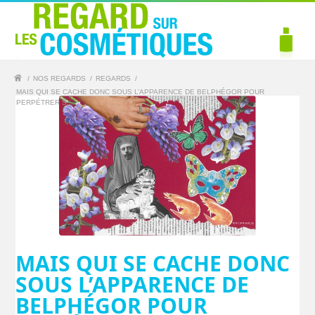
/
NOS REGARDS
/
REGARDS
/
MAIS QUI SE CACHE DONC SOUS L’APPARENCE DE BELPHÉGOR POUR
PERPÉTRER S...
MAIS QUI SE CACHE DONC
SOUS L’APPARENCE DE
BELPHÉGOR POUR