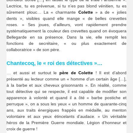
Lectrice, tu es prévenue, si tu n’es pas blond vénitien, tu es
sûrement plouc… La « charmante
Colette
» a de « jolies
dents », visibles quand elle mange « de belles crevettes
roses. » Ses joues, d’ailleurs, vont rapidement prendre
systématiquement la couleur des crevettes quand on évoquera
Bellegarde en sa présence. Dans la vie, elle remplit les
fonctions de secrétaire, « ou plus exactement de
collaboratrice » de son père.
Chantecoq, le « roi des détectives »…
… et aussi et surtout le
père de Colette
! Il est d’abord
présenté au lecteur comme un « homme d’un certain âge […],
à la barbe et aux cheveux grisonnants ». En réalité, comme
tout détective qui se respecte, il est capable de modifier son
apparence à volonté et quand il a ôté « barbe postiche et
perruque », on a sous les yeux « un homme de quarante-cinq
ans, aux traits énergiques frappés en médaille, au menton
volontaire et aux yeux étincelants d’audace. » Un véritable
héros de la Première Guerre mondiale. Légion d’honneur et
croix de guerre !