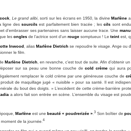
hcock
,
Le grand alibi
, sorti sur les écrans en 1950, la divine
Marlène
a
a ligne des
sourcils
est parfaitement bien tracée ; les
cils
sont endu
met d’embrasser ses partenaires sans laisser aucune trace. Une
manu
r que les
ongles
de l’actrice sont d’un
rouge
somptueux ! Le
teint
est, q
lotte Inwood
, alias
Marlène Dietrich
se repoudre le visage. Ange ou dém
ionner le film.
de
Marlène Dietrich
, en revanche, c’est tout de suite. Afin d’obtenir u
u déposer sur sa peau une bonne couche de
cold crème
qui aura po
 également remplacer le cold crème par une généreuse couche de
cr
e produit de maquillage jugé « nuisible » pour sa santé. Il est indis
énérale du bout des doigts. » L’excédent de cette crème-barrière protec
adia
a alors fait son entrée en scène. L’ensemble du visage est poudr
3
 époque,
Marlène
est une
beauté « poudrerizée »
.
Son boîtier de
pou
4
t moment de la journée.
egarder ce film qui a quand même un peu vieilli, on tendra la perche « 