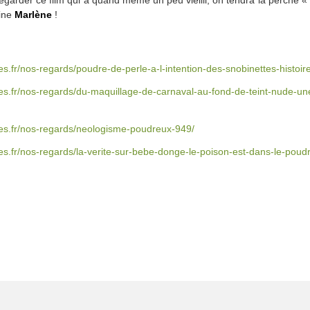
vine
Marlène
!
s.fr/nos-regards/poudre-de-perle-a-l-intention-des-snobinettes-histoir
s.fr/nos-regards/du-maquillage-de-carnaval-au-fond-de-teint-nude-une-
ues.fr/nos-regards/neologisme-poudreux-949/
es.fr/nos-regards/la-verite-sur-bebe-donge-le-poison-est-dans-le-poudr