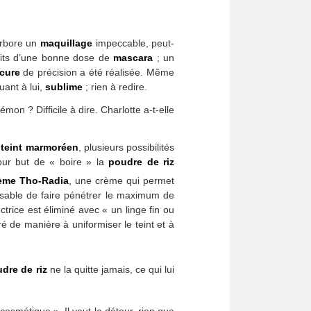
rbore un
maquillage
impeccable, peut-
its d’une bonne dose de
mascara
; un
cure
de précision a été réalisée. Même
uant à lui,
sublime
; rien à redire.
on ? Difficile à dire. Charlotte a-t-elle
n
teint marmoréen
, plusieurs possibilités
ur but de « boire » la
poudre de riz
ème Tho-Radia
, une crème qui permet
pensable de faire pénétrer le maximum de
trice est éliminé avec « un linge fin ou
é de manière à uniformiser le teint et à
dre de riz
ne la quitte jamais, ce qui lui
cosmétique ». Il vaut le détour, rien que