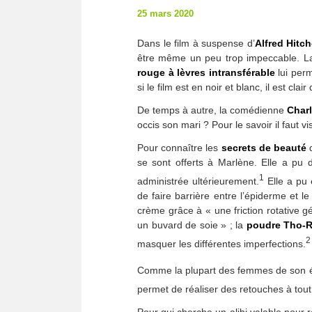
25 mars 2020
Dans le film à suspense d’
Alfred
Hitc
être même un peu trop impeccable. L
rouge à lèvres intransférable
lui per
si le film est en noir et blanc, il est clai
De temps à autre, la comédienne
Char
occis son mari ? Pour le savoir il faut vis
Pour connaître les
secrets de beauté
se sont offerts à Marlène. Elle a p
1
administrée ultérieurement.
Elle a pu
de faire barrière entre l’épiderme et l
crème grâce à « une friction rotative g
un buvard de soie » ; la
poudre Tho-R
2
masquer les différentes imperfections.
Comme la plupart des femmes de son
permet de réaliser des retouches à tou
Pour qui cherche un alibi valable pour r