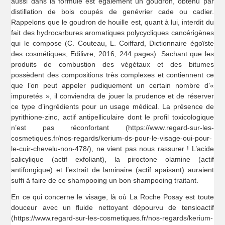
aussi dans la formule est également un goudron, obtenu par
distillation de bois coupés de genévrier cade ou cadier.
Rappelons que le goudron de houille est, quant à lui, interdit du
fait des hydrocarbures aromatiques polycycliques cancérigènes
qui le compose (C. Couteau, L. Coiffard, Dictionnaire égoïste
des cosmétiques, Edilivre, 2016, 244 pages). Sachant que les
produits de combustion des végétaux et des bitumes
possèdent des compositions très complexes et contiennent ce
que l’on peut appeler pudiquement un certain nombre d’«
impuretés », il conviendra de jouer la prudence et de réserver
ce type d’ingrédients pour un usage médical. La présence de
pyrithione-zinc, actif antipelliculaire dont le profil toxicologique
n’est pas réconfortant (https://www.regard-sur-les-
cosmetiques.fr/nos-regards/kerium-ds-pour-le-visage-oui-pour-
le-cuir-chevelu-non-478/), ne vient pas nous rassurer ! L’acide
salicylique (actif exfoliant), la piroctone olamine (actif
antifongique) et l’extrait de laminaire (actif apaisant) auraient
suffi à faire de ce shampooing un bon shampooing traitant.
En ce qui concerne le visage, là où La Roche Posay est toute
douceur avec un fluide nettoyant dépourvu de tensioactif
(https://www.regard-sur-les-cosmetiques.fr/nos-regards/kerium-