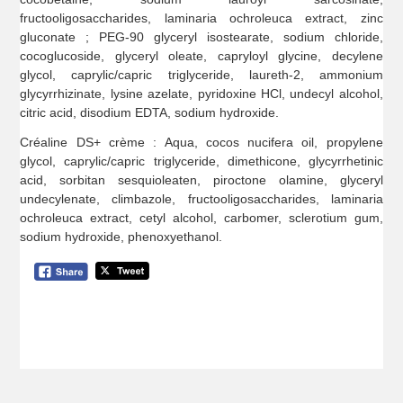
fructooligosaccharides, laminaria ochroleuca extract, zinc
gluconate ; PEG-90 glyceryl isostearate, sodium chloride,
cocoglucoside, glyceryl oleate, capryloyl glycine, decylene
glycol, caprylic/capric triglyceride, laureth-2, ammonium
glycyrrhizinate, lysine azelate, pyridoxine HCl, undecyl alcohol,
citric acid, disodium EDTA, sodium hydroxide.
Créaline DS+ crème : Aqua, cocos nucifera oil, propylene
glycol, caprylic/capric triglyceride, dimethicone, glycyrrhetinic
acid, sorbitan sesquioleaten, piroctone olamine, glyceryl
undecylenate, climbazole, fructooligosaccharides, laminaria
ochroleuca extract, cetyl alcohol, carbomer, sclerotium gum,
sodium hydroxide, phenoxyethanol.