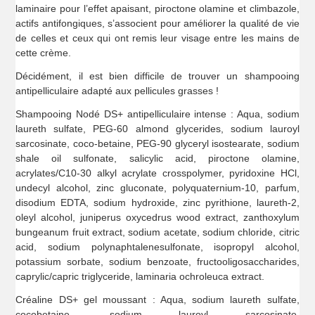
laminaire pour l’effet apaisant, piroctone olamine et climbazole,
actifs antifongiques, s’associent pour améliorer la qualité de vie
de celles et ceux qui ont remis leur visage entre les mains de
cette crème.
Décidément, il est bien difficile de trouver un shampooing
antipelliculaire adapté aux pellicules grasses !
Shampooing Nodé DS+ antipelliculaire intense : Aqua, sodium
laureth sulfate, PEG-60 almond glycerides, sodium lauroyl
sarcosinate, coco-betaine, PEG-90 glyceryl isostearate, sodium
shale oil sulfonate, salicylic acid, piroctone olamine,
acrylates/C10-30 alkyl acrylate crosspolymer, pyridoxine HCl,
undecyl alcohol, zinc gluconate, polyquaternium-10, parfum,
disodium EDTA, sodium hydroxide, zinc pyrithione, laureth-2,
oleyl alcohol, juniperus oxycedrus wood extract, zanthoxylum
bungeanum fruit extract, sodium acetate, sodium chloride, citric
acid, sodium polynaphtalenesulfonate, isopropyl alcohol,
potassium sorbate, sodium benzoate, fructooligosaccharides,
caprylic/capric triglyceride, laminaria ochroleuca extract.
Créaline DS+ gel moussant : Aqua, sodium laureth sulfate,
cocobetaine, sodium lauroyl sarcosinate,