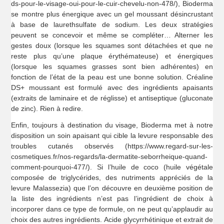
ds-pour-le-visage-oui-pour-le-cuir-chevelu-non-478/), Bioderma
se montre plus énergique avec un gel moussant désincrustant
à base de laurethsulfate de sodium. Les deux stratégies
peuvent se concevoir et même se compléter… Alterner les
gestes doux (lorsque les squames sont détachées et que ne
reste plus qu’une plaque érythémateuse) et énergiques
(lorsque les squames grasses sont bien adhérentes) en
fonction de l’état de la peau est une bonne solution. Créaline
DS+ moussant est formulé avec des ingrédients apaisants
(extraits de laminaire et de réglisse) et antiseptique (gluconate
de zinc). Rien à redire.
Enfin, toujours à destination du visage, Bioderma met à notre
disposition un soin apaisant qui cible la levure responsable des
troubles cutanés observés (https://www.regard-sur-les-
cosmetiques.fr/nos-regards/la-dermatite-seborrheique-quand-
comment-pourquoi-477/). Si l’huile de coco (huile végétale
composée de triglycérides, des nutriments appréciés de la
levure Malassezia) que l’on découvre en deuxième position de
la liste des ingrédients n’est pas l’ingrédient de choix à
incorporer dans ce type de formule, on ne peut qu’applaudir au
choix des autres ingrédients. Acide glycyrrhétinique et extrait de