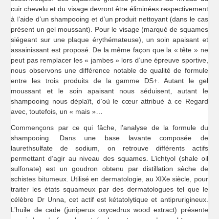
cuir chevelu et du visage devront être éliminées respectivement
à l’aide d’un shampooing et d’un produit nettoyant (dans le cas
présent un gel moussant). Pour le visage (marqué de squames
siégeant sur une plaque érythémateuse), un soin apaisant et
assainissant est proposé. De la même façon que la « tête » ne
peut pas remplacer les « jambes » lors d’une épreuve sportive,
nous observons une différence notable de qualité de formule
entre les trois produits de la gamme DS+. Autant le gel
moussant et le soin apaisant nous séduisent, autant le
shampooing nous déplaît, d’où le cœur attribué à ce Regard
avec, toutefois, un « mais »…
Commençons par ce qui fâche, l’analyse de la formule du
shampooing. Dans une base lavante composée de
laurethsulfate de sodium, on retrouve différents actifs
permettant d’agir au niveau des squames. L’ichtyol (shale oil
sulfonate) est un goudron obtenu par distillation sèche de
schistes bitumeux. Utilisé en dermatologie, au XIXe siècle, pour
traiter les états squameux par des dermatologues tel que le
célèbre Dr Unna, cet actif est kétatolytique et antiprurigineux.
L’huile de cade (juniperus oxycedrus wood extract) présente