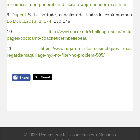
millennials–une-generation-difficile-a-apprehender-mais.html
9
Dupont
S. La solitude, condition de l’individu contemporain.
Le Débat
,
2013, 2, 174
, 130-145.
10
https://www.eucerin.fr/challenge-acne/meta-
pages/bootcamp-coacheucerinbellepeau
11
https://www.regard-sur-les-cosmetiques.fr/nos-
regards/maquillage-nyx-no-filter-no-problem-505/
© 2025 Regards sur les cosmétiques •
Mentions