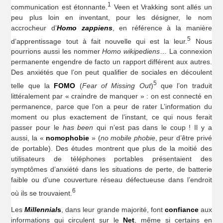
1
communication est étonnante.
Veen et Vrakking sont allés un
peu plus loin en inventant, pour les désigner, le nom
accrocheur d’
Homo zappiens
, en référence à la manière
5
d’apprentissage tout à fait nouvelle qui est la leur.
Nous
pourrions aussi les nommer
Homo wikipediens
… La connexion
permanente engendre de facto un rapport différent aux autres.
Des anxiétés que l’on peut qualifier de sociales en découlent
5
telle que la
FOMO
(
Fear of Missing Out
)
que l’on traduit
littéralement par « craindre de manquer » : on est connecté en
permanence, parce que l’on a peur de rater L’information du
moment ou plus exactement de l’instant, ce qui nous ferait
passer pour le
has been
qui n’est pas dans le coup ! Il y a
aussi, la «
nomophobie
» (
no mobile phobie
, peur d’être privé
de portable). Des études montrent que plus de la moitié des
utilisateurs de téléphones portables présentaient des
symptômes d’anxiété dans les situations de perte, de batterie
faible ou d’une couverture réseau défectueuse dans l’endroit
6
où ils se trouvaient.
Les
Millennial
s
, dans leur grande majorité, font
confiance
aux
informations qui circulent sur le
Net
, même si certains en