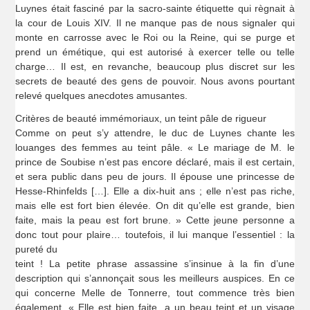
Luynes était fasciné par la sacro-sainte étiquette qui règnait à
la cour de Louis XIV. Il ne manque pas de nous signaler qui
monte en carrosse avec le Roi ou la Reine, qui se purge et
prend un émétique, qui est autorisé à exercer telle ou telle
charge… Il est, en revanche, beaucoup plus discret sur les
secrets de beauté des gens de pouvoir. Nous avons pourtant
relevé quelques anecdotes amusantes.
Critères de beauté immémoriaux, un teint pâle de rigueur
Comme on peut s’y attendre, le duc de Luynes chante les
louanges des femmes au teint pâle. « Le mariage de M. le
prince de Soubise n’est pas encore déclaré, mais il est certain,
et sera public dans peu de jours. Il épouse une princesse de
Hesse-Rhinfelds […]. Elle a dix-huit ans ; elle n’est pas riche,
mais elle est fort bien élevée. On dit qu’elle est grande, bien
faite, mais la peau est fort brune. » Cette jeune personne a
donc tout pour plaire… toutefois, il lui manque l’essentiel : la
pureté du
teint ! La petite phrase assassine s’insinue à la fin d’une
description qui s’annonçait sous les meilleurs auspices. En ce
qui concerne Melle de Tonnerre, tout commence très bien
également. « Elle est bien faite, a un beau teint et un visage