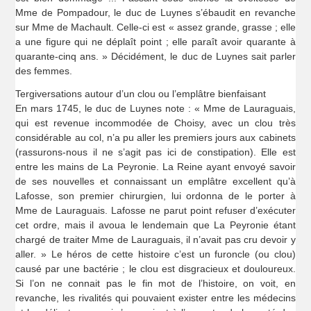
Mme de Pompadour, le duc de Luynes s’ébaudit en revanche
sur Mme de Machault. Celle-ci est « assez grande, grasse ; elle
a une figure qui ne déplaît point ; elle paraît avoir quarante à
quarante-cinq ans. » Décidément, le duc de Luynes sait parler
des femmes.
Tergiversations autour d’un clou ou l’emplâtre bienfaisant
En mars 1745, le duc de Luynes note : « Mme de Lauraguais,
qui est revenue incommodée de Choisy, avec un clou très
considérable au col, n’a pu aller les premiers jours aux cabinets
(rassurons-nous il ne s’agit pas ici de constipation). Elle est
entre les mains de La Peyronie. La Reine ayant envoyé savoir
de ses nouvelles et connaissant un emplâtre excellent qu’à
Lafosse, son premier chirurgien, lui ordonna de le porter à
Mme de Lauraguais. Lafosse ne parut point refuser d’exécuter
cet ordre, mais il avoua le lendemain que La Peyronie étant
chargé de traiter Mme de Lauraguais, il n’avait pas cru devoir y
aller. » Le héros de cette histoire c’est un furoncle (ou clou)
causé par une bactérie ; le clou est disgracieux et douloureux.
Si l’on ne connait pas le fin mot de l’histoire, on voit, en
revanche, les rivalités qui pouvaient exister entre les médecins