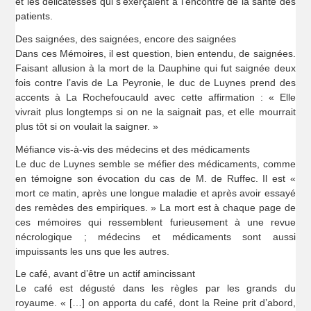
et les délicatesses qui s’exerçaient à l’encontre de la santé des
patients.
Des saignées, des saignées, encore des saignées
Dans ces Mémoires, il est question, bien entendu, de saignées.
Faisant allusion à la mort de la Dauphine qui fut saignée deux
fois contre l’avis de La Peyronie, le duc de Luynes prend des
accents à La Rochefoucauld avec cette affirmation : « Elle
vivrait plus longtemps si on ne la saignait pas, et elle mourrait
plus tôt si on voulait la saigner. »
Méfiance vis-à-vis des médecins et des médicaments
Le duc de Luynes semble se méfier des médicaments, comme
en témoigne son évocation du cas de M. de Ruffec. Il est «
mort ce matin, après une longue maladie et après avoir essayé
des remèdes des empiriques. » La mort est à chaque page de
ces mémoires qui ressemblent furieusement à une revue
nécrologique ; médecins et médicaments sont aussi
impuissants les uns que les autres.
Le café, avant d’être un actif amincissant
Le café est dégusté dans les règles par les grands du
royaume. « […] on apporta du café, dont la Reine prit d’abord,