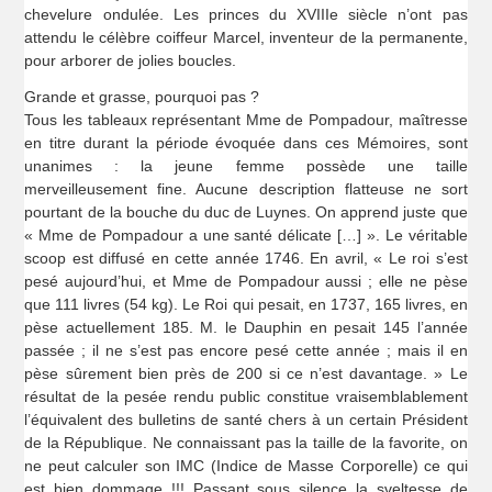
chevelure ondulée. Les princes du XVIIIe siècle n’ont pas
attendu le célèbre coiffeur Marcel, inventeur de la permanente,
pour arborer de jolies boucles.
Grande et grasse, pourquoi pas ?
Tous les tableaux représentant Mme de Pompadour, maîtresse
en titre durant la période évoquée dans ces Mémoires, sont
unanimes : la jeune femme possède une taille
merveilleusement fine. Aucune description flatteuse ne sort
pourtant de la bouche du duc de Luynes. On apprend juste que
« Mme de Pompadour a une santé délicate […] ». Le véritable
scoop est diffusé en cette année 1746. En avril, « Le roi s’est
pesé aujourd’hui, et Mme de Pompadour aussi ; elle ne pèse
que 111 livres (54 kg). Le Roi qui pesait, en 1737, 165 livres, en
pèse actuellement 185. M. le Dauphin en pesait 145 l’année
passée ; il ne s’est pas encore pesé cette année ; mais il en
pèse sûrement bien près de 200 si ce n’est davantage. » Le
résultat de la pesée rendu public constitue vraisemblablement
l’équivalent des bulletins de santé chers à un certain Président
de la République. Ne connaissant pas la taille de la favorite, on
ne peut calculer son IMC (Indice de Masse Corporelle) ce qui
est bien dommage !!! Passant sous silence la sveltesse de