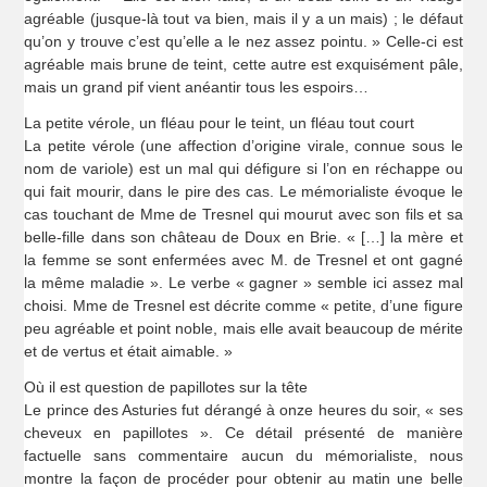
agréable (jusque-là tout va bien, mais il y a un mais) ; le défaut
qu’on y trouve c’est qu’elle a le nez assez pointu. » Celle-ci est
agréable mais brune de teint, cette autre est exquisément pâle,
mais un grand pif vient anéantir tous les espoirs…
La petite vérole, un fléau pour le teint, un fléau tout court
La petite vérole (une affection d’origine virale, connue sous le
nom de variole) est un mal qui défigure si l’on en réchappe ou
qui fait mourir, dans le pire des cas. Le mémorialiste évoque le
cas touchant de Mme de Tresnel qui mourut avec son fils et sa
belle-fille dans son château de Doux en Brie. « […] la mère et
la femme se sont enfermées avec M. de Tresnel et ont gagné
la même maladie ». Le verbe « gagner » semble ici assez mal
choisi. Mme de Tresnel est décrite comme « petite, d’une figure
peu agréable et point noble, mais elle avait beaucoup de mérite
et de vertus et était aimable. »
Où il est question de papillotes sur la tête
Le prince des Asturies fut dérangé à onze heures du soir, « ses
cheveux en papillotes ». Ce détail présenté de manière
factuelle sans commentaire aucun du mémorialiste, nous
montre la façon de procéder pour obtenir au matin une belle