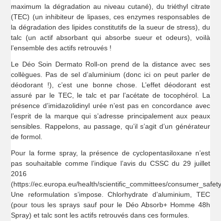
maximum la dégradation au niveau cutané), du triéthyl citrate
(TEC) (un inhibiteur de lipases, ces enzymes responsables de
la dégradation des lipides constitutifs de la sueur de stress), du
talc (un actif absorbant qui absorbe sueur et odeurs), voilà
l’ensemble des actifs retrouvés !
Le Déo Soin Dermato Roll-on prend de la distance avec ses
collègues. Pas de sel d’aluminium (donc ici on peut parler de
déodorant !), c’est une bonne chose. L’effet déodorant est
assuré par le TEC, le talc et par l’acétate de tocophérol. La
présence d’imidazolidinyl urée n’est pas en concordance avec
l’esprit de la marque qui s’adresse principalement aux peaux
sensibles. Rappelons, au passage, qu’il s’agit d’un générateur
de formol.
Pour la forme spray, la présence de cyclopentasiloxane n’est
pas souhaitable comme l’indique l’avis du CSSC du 29 juillet
2016
(https://ec.europa.eu/health/scientific_committees/consumer_safet
Une reformulation s’impose. Chlorhydrate d’aluminium, TEC
(pour tous les sprays sauf pour le Déo Absorb+ Homme 48h
Spray) et talc sont les actifs retrouvés dans ces formules.