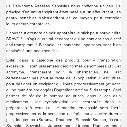
Le Déo-crème Aisselles Sensibles nous chiffonne un peu. Le
principe d’un anti-transpirant étant basé sur un effet irritant, les
peaux sensibles s’abstiendront de ce moyen pour contrôler
leurs odeurs corporelles.
Il nous faut attendre de voir apparaître le stick pour pouvoir dire
BRAVO ! Il s’agit d’un vrai déodorant qui ne contient pas d’actif
anti-transpirant ! Bisabolol et panthénol apaisants sont bien
destinés à une peau sensible.
Enfin, dans la catégorie des produits pour « transpiration
excessive », sont présentées deux formes dénommées LP. Cet
acronyme, transparent pour le pharmacien, ne l’est
certainement pas pour le reste de la population. Il est utilisé
pour désigner un excipient qui libère progressivement (et donc
d’une manière prolongée) l’ingrédient actif au fil du temps. Ceci
permet de réduire le nombre de prises, dans le cas d’un
médicament. Une cyclodextrine est incorporée dans la
préparation à cette fin. Le menthol encapsulé sera libéré
progressivement et la sensation de fraîcheur associée durera
plus longtemps (Sarunya Phunpee, Somsak Saesoo, Issara
Sramala, Suwatchai Jarussophon, Uracha Rungsardthong