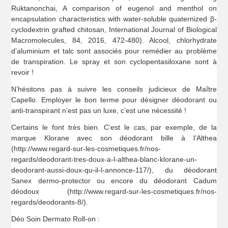
Ruktanonchai, A comparison of eugenol and menthol on
encapsulation characteristics with water-soluble quaternized β-
cyclodextrin grafted chitosan, International Journal of Biological
Macromolecules, 84, 2016, 472-480). Alcool, chlorhydrate
d’aluminium et talc sont associés pour remédier au problème
de transpiration. Le spray et son cyclopentasiloxane sont à
revoir !
N’hésitons pas à suivre les conseils judicieux de Maître
Capello. Employer le bon terme pour désigner déodorant ou
anti-transpirant n’est pas un luxe, c’est une nécessité !
Certains le font très bien. C’est le cas, par exemple, de la
marque Klorane avec son déodorant bille à l’Althea
(http://www.regard-sur-les-cosmetiques.fr/nos-
regards/deodorant-tres-doux-a-l-althea-blanc-klorane-un-
deodorant-aussi-doux-qu-il-l-annonce-117/), du déodorant
Sanex dermo-protector ou encore du déodorant Cadum
déodoux (http://www.regard-sur-les-cosmetiques.fr/nos-
regards/deodorants-8/).
Déo Soin Dermato Roll-on :