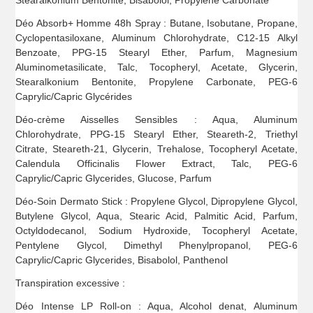
Stearalkonium Bentonite, Bisabolol, Propylene Carbonate
Déo Absorb+ Homme 48h Spray : Butane, Isobutane, Propane,
Cyclopentasiloxane, Aluminum Chlorohydrate, C12-15 Alkyl
Benzoate, PPG-15 Stearyl Ether, Parfum, Magnesium
Aluminometasilicate, Talc, Tocopheryl, Acetate, Glycerin,
Stearalkonium Bentonite, Propylene Carbonate, PEG-6
Caprylic/Capric Glycérides
Déo-crème Aisselles Sensibles : Aqua, Aluminum
Chlorohydrate, PPG-15 Stearyl Ether, Steareth-2, Triethyl
Citrate, Steareth-21, Glycerin, Trehalose, Tocopheryl Acetate,
Calendula Officinalis Flower Extract, Talc, PEG-6
Caprylic/Capric Glycerides, Glucose, Parfum
Déo-Soin Dermato Stick : Propylene Glycol, Dipropylene Glycol,
Butylene Glycol, Aqua, Stearic Acid, Palmitic Acid, Parfum,
Octyldodecanol, Sodium Hydroxide, Tocopheryl Acetate,
Pentylene Glycol, Dimethyl Phenylpropanol, PEG-6
Caprylic/Capric Glycerides, Bisabolol, Panthenol
Transpiration excessive :
Déo Intense LP Roll-on : Aqua, Alcohol denat, Aluminum