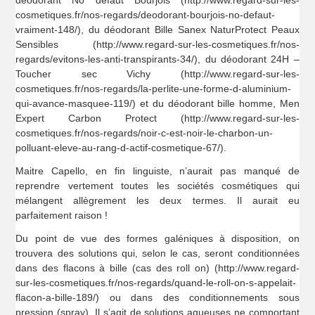
déodorant No défaut Bourjois (http://www.regard-sur-les-
cosmetiques.fr/nos-regards/deodorant-bourjois-no-defaut-
vraiment-148/), du déodorant Bille Sanex NaturProtect Peaux
Sensibles (http://www.regard-sur-les-cosmetiques.fr/nos-
regards/evitons-les-anti-transpirants-34/), du déodorant 24H –
Toucher sec Vichy (http://www.regard-sur-les-
cosmetiques.fr/nos-regards/la-perlite-une-forme-d-aluminium-
qui-avance-masquee-119/) et du déodorant bille homme, Men
Expert Carbon Protect (http://www.regard-sur-les-
cosmetiques.fr/nos-regards/noir-c-est-noir-le-charbon-un-
polluant-eleve-au-rang-d-actif-cosmetique-67/).
Maitre Capello, en fin linguiste, n’aurait pas manqué de
reprendre vertement toutes les sociétés cosmétiques qui
mélangent allègrement les deux termes. Il aurait eu
parfaitement raison !
Du point de vue des formes galéniques à disposition, on
trouvera des solutions qui, selon le cas, seront conditionnées
dans des flacons à bille (cas des roll on) (http://www.regard-
sur-les-cosmetiques.fr/nos-regards/quand-le-roll-on-s-appelait-
flacon-a-bille-189/) ou dans des conditionnements sous
pression (spray). Il s’agit de solutions aqueuses ne comportant