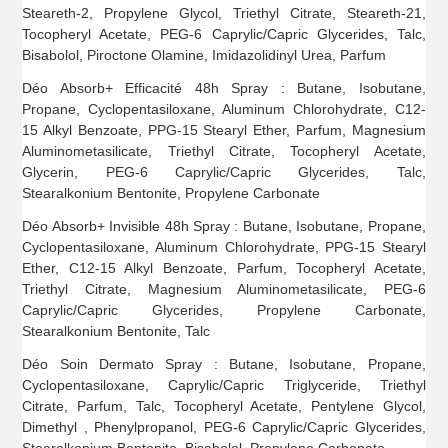
Steareth-2, Propylene Glycol, Triethyl Citrate, Steareth-21,
Tocopheryl Acetate, PEG-6 Caprylic/Capric Glycerides, Talc,
Bisabolol, Piroctone Olamine, Imidazolidinyl Urea, Parfum
Déo Absorb+ Efficacité 48h Spray : Butane, Isobutane,
Propane, Cyclopentasiloxane, Aluminum Chlorohydrate, C12-
15 Alkyl Benzoate, PPG-15 Stearyl Ether, Parfum, Magnesium
Aluminometasilicate, Triethyl Citrate, Tocopheryl Acetate,
Glycerin, PEG-6 Caprylic/Capric Glycerides, Talc,
Stearalkonium Bentonite, Propylene Carbonate
Déo Absorb+ Invisible 48h Spray : Butane, Isobutane, Propane,
Cyclopentasiloxane, Aluminum Chlorohydrate, PPG-15 Stearyl
Ether, C12-15 Alkyl Benzoate, Parfum, Tocopheryl Acetate,
Triethyl Citrate, Magnesium Aluminometasilicate, PEG-6
Caprylic/Capric Glycerides, Propylene Carbonate,
Stearalkonium Bentonite, Talc
Déo Soin Dermato Spray : Butane, Isobutane, Propane,
Cyclopentasiloxane, Caprylic/Capric Triglyceride, Triethyl
Citrate, Parfum, Talc, Tocopheryl Acetate, Pentylene Glycol,
Dimethyl , Phenylpropanol, PEG-6 Caprylic/Capric Glycerides,