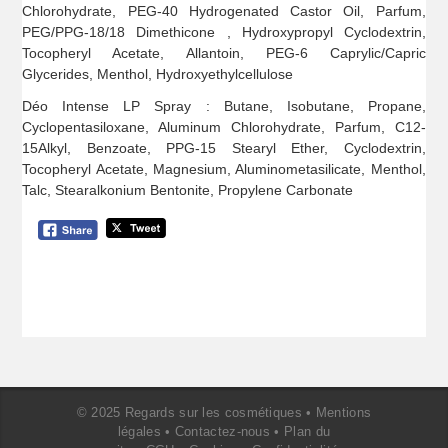
Chlorohydrate, PEG-40 Hydrogenated Castor Oil, Parfum,
PEG/PPG-18/18 Dimethicone , Hydroxypropyl Cyclodextrin,
Tocopheryl Acetate, Allantoin, PEG-6 Caprylic/Capric
Glycerides, Menthol, Hydroxyethylcellulose
Déo Intense LP Spray : Butane, Isobutane, Propane,
Cyclopentasiloxane, Aluminum Chlorohydrate, Parfum, C12-
15Alkyl, Benzoate, PPG-15 Stearyl Ether, Cyclodextrin,
Tocopheryl Acetate, Magnesium, Aluminometasilicate, Menthol,
Talc, Stearalkonium Bentonite, Propylene Carbonate
© 2025 Regards sur les cosmétiques •
Mentions
légales
•
Contactez-nous
•
Plan du