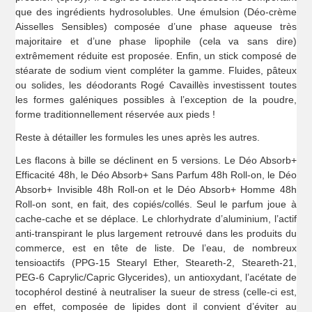
que des ingrédients hydrosolubles. Une émulsion (Déo-crème
Aisselles Sensibles) composée d’une phase aqueuse très
majoritaire et d’une phase lipophile (cela va sans dire)
extrêmement réduite est proposée. Enfin, un stick composé de
stéarate de sodium vient compléter la gamme. Fluides, pâteux
ou solides, les déodorants Rogé Cavaillès investissent toutes
les formes galéniques possibles à l’exception de la poudre,
forme traditionnellement réservée aux pieds !
Reste à détailler les formules les unes après les autres.
Les flacons à bille se déclinent en 5 versions. Le Déo Absorb+
Efficacité 48h, le Déo Absorb+ Sans Parfum 48h Roll-on, le Déo
Absorb+ Invisible 48h Roll-on et le Déo Absorb+ Homme 48h
Roll-on sont, en fait, des copiés/collés. Seul le parfum joue à
cache-cache et se déplace. Le chlorhydrate d’aluminium, l’actif
anti-transpirant le plus largement retrouvé dans les produits du
commerce, est en tête de liste. De l’eau, de nombreux
tensioactifs (PPG-15 Stearyl Ether, Steareth-2, Steareth-21,
PEG-6 Caprylic/Capric Glycerides), un antioxydant, l’acétate de
tocophérol destiné à neutraliser la sueur de stress (celle-ci est,
en effet, composée de lipides dont il convient d’éviter au