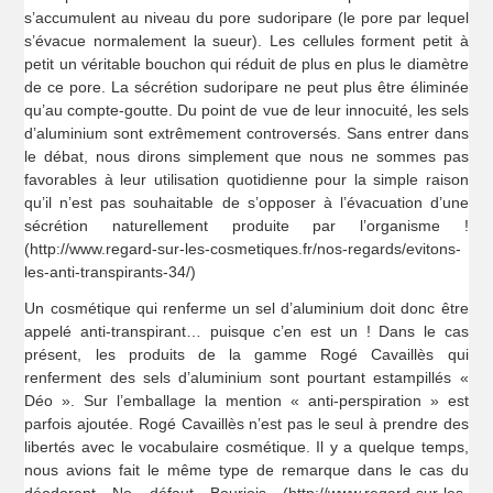
s’accumulent au niveau du pore sudoripare (le pore par lequel
s’évacue normalement la sueur). Les cellules forment petit à
petit un véritable bouchon qui réduit de plus en plus le diamètre
de ce pore. La sécrétion sudoripare ne peut plus être éliminée
qu’au compte-goutte. Du point de vue de leur innocuité, les sels
d’aluminium sont extrêmement controversés. Sans entrer dans
le débat, nous dirons simplement que nous ne sommes pas
favorables à leur utilisation quotidienne pour la simple raison
qu’il n’est pas souhaitable de s’opposer à l’évacuation d’une
sécrétion naturellement produite par l’organisme !
(http://www.regard-sur-les-cosmetiques.fr/nos-regards/evitons-
les-anti-transpirants-34/)
Un cosmétique qui renferme un sel d’aluminium doit donc être
appelé anti-transpirant… puisque c’en est un ! Dans le cas
présent, les produits de la gamme Rogé Cavaillès qui
renferment des sels d’aluminium sont pourtant estampillés «
Déo ». Sur l’emballage la mention « anti-perspiration » est
parfois ajoutée. Rogé Cavaillès n’est pas le seul à prendre des
libertés avec le vocabulaire cosmétique. Il y a quelque temps,
nous avions fait le même type de remarque dans le cas du