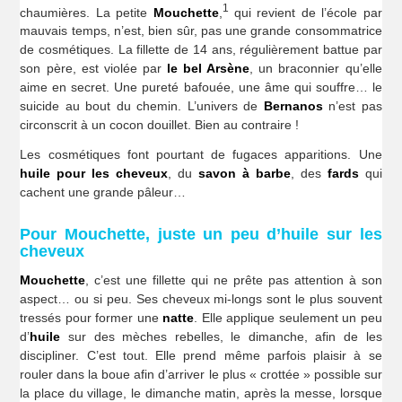
1
chaumières. La petite
Mouchette
,
qui revient de l’école par
mauvais temps, n’est, bien sûr, pas une grande consommatrice
de cosmétiques. La fillette de 14 ans, régulièrement battue par
son père, est violée par
le bel Arsène
, un braconnier qu’elle
aime en secret. Une pureté bafouée, une âme qui souffre… le
suicide au bout du chemin. L’univers de
Bernanos
n’est pas
circonscrit à un cocon douillet. Bien au contraire !
Les cosmétiques font pourtant de fugaces apparitions. Une
huile pour les cheveux
, du
savon à barbe
, des
fards
qui
cachent une grande pâleur…
Pour Mouchette, juste un peu d’huile sur les
cheveux
Mouchette
, c’est une fillette qui ne prête pas attention à son
aspect… ou si peu. Ses cheveux mi-longs sont le plus souvent
tressés pour former une
natte
. Elle applique seulement un peu
d’
huile
sur des mèches rebelles, le dimanche, afin de les
discipliner. C’est tout. Elle prend même parfois plaisir à se
rouler dans la boue afin d’arriver le plus « crottée » possible sur
la place du village, le dimanche matin, après la messe, lorsque