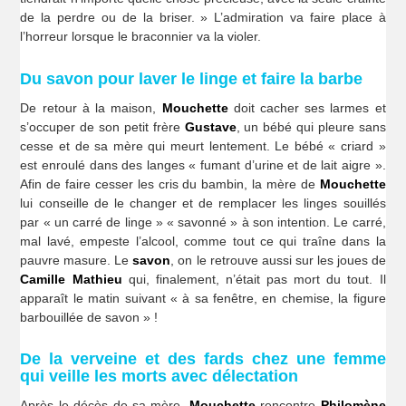
de la perdre ou de la briser. » L’admiration va faire place à
l’horreur lorsque le braconnier va la violer.
Du savon pour laver le linge et faire la barbe
De retour à la maison,
Mouchette
doit cacher ses larmes et
s’occuper de son petit frère
Gustave
, un bébé qui pleure sans
cesse et de sa mère qui meurt lentement. Le bébé « criard »
est enroulé dans des langes « fumant d’urine et de lait aigre ».
Afin de faire cesser les cris du bambin, la mère de
Mouchette
lui conseille de le changer et de remplacer les linges souillés
par « un carré de linge » « savonné » à son intention. Le carré,
mal lavé, empeste l’alcool, comme tout ce qui traîne dans la
pauvre masure. Le
savon
, on le retrouve aussi sur les joues de
Camille Mathieu
qui, finalement, n’était pas mort du tout. Il
apparaît le matin suivant « à sa fenêtre, en chemise, la figure
barbouillée de savon » !
De la verveine et des fards chez une femme
qui veille les morts avec délectation
Après le décès de sa mère,
Mouchette
rencontre
Philomène