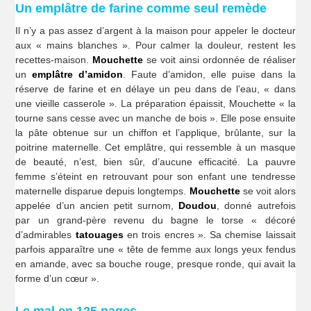
Un emplâtre de farine comme seul remède
Il n’y a pas assez d’argent à la maison pour appeler le docteur
aux « mains blanches ». Pour calmer la douleur, restent les
recettes-maison.
Mouchette
se voit ainsi ordonnée de réaliser
un
emplâtre d’amidon
. Faute d’amidon, elle puise dans la
réserve de farine et en délaye un peu dans de l’eau, « dans
une vieille casserole ». La préparation épaissit, Mouchette « la
tourne sans cesse avec un manche de bois ». Elle pose ensuite
la pâte obtenue sur un chiffon et l’applique, brûlante, sur la
poitrine maternelle. Cet emplâtre, qui ressemble à un masque
de beauté, n’est, bien sûr, d’aucune efficacité. La pauvre
femme s’éteint en retrouvant pour son enfant une tendresse
maternelle disparue depuis longtemps.
Mouchette
se voit alors
appelée d’un ancien petit surnom,
Doudou
, donné autrefois
par un grand-père revenu du bagne le torse « décoré
d’admirables
tatouages
en trois encres ». Sa chemise laissait
parfois apparaître une « tête de femme aux longs yeux fendus
en amande, avec sa bouche rouge, presque ronde, qui avait la
forme d’un cœur ».
Le mal en 125 pages