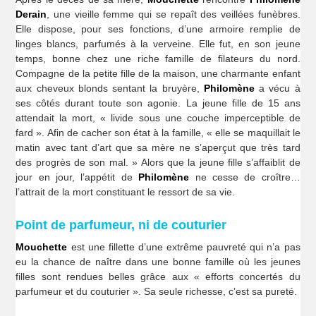
Derain
, une vieille femme qui se repaît des veillées funèbres.
Elle dispose, pour ses fonctions, d’une armoire remplie de
linges blancs, parfumés à la verveine. Elle fut, en son jeune
temps, bonne chez une riche famille de filateurs du nord.
Compagne de la petite fille de la maison, une charmante enfant
aux cheveux blonds sentant la bruyère,
Philomène
a vécu à
ses côtés durant toute son agonie. La jeune fille de 15 ans
attendait la mort, « livide sous une couche imperceptible de
fard ». Afin de cacher son état à la famille, « elle se maquillait le
matin avec tant d’art que sa mère ne s’aperçut que très tard
des progrès de son mal. » Alors que la jeune fille s’affaiblit de
jour en jour, l’appétit de
Philomène
ne cesse de croître…
l’attrait de la mort constituant le ressort de sa vie.
Point de parfumeur, ni de couturier
Mouchette
est une fillette d’une extrême pauvreté qui n’a pas
eu la chance de naître dans une bonne famille où les jeunes
filles sont rendues belles grâce aux « efforts concertés du
parfumeur et du couturier ». Sa seule richesse, c’est sa pureté.