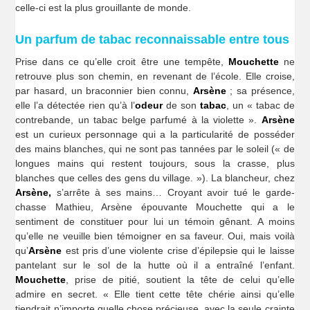
celle-ci est la plus grouillante de monde.
Un parfum de tabac reconnaissable entre tous
Prise dans ce qu’elle croit être une tempête,
Mouchette
ne
retrouve plus son chemin, en revenant de l’école. Elle croise,
par hasard, un braconnier bien connu,
Arsène
; sa présence,
elle l’a détectée rien qu’à l’
odeur
de son
tabac
, un « tabac de
contrebande, un tabac belge parfumé à la violette ».
Arsène
est un curieux personnage qui a la particularité de posséder
des mains blanches, qui ne sont pas tannées par le soleil (« de
longues mains qui restent toujours, sous la crasse, plus
blanches que celles des gens du village. »). La blancheur, chez
Arsène,
s’arrête à ses mains… Croyant avoir tué le garde-
chasse Mathieu, Arsène épouvante Mouchette qui a le
sentiment de constituer pour lui un témoin gênant. A moins
qu’elle ne veuille bien témoigner en sa faveur. Oui, mais voilà
qu’
Arsène
est pris d’une violente crise d’épilepsie qui le laisse
pantelant sur le sol de la hutte où il a entraîné l’enfant.
Mouchette
, prise de pitié, soutient la tête de celui qu’elle
admire en secret. « Elle tient cette tête chérie ainsi qu’elle
tiendrait n’importe quelle chose précieuse, avec la seule crainte