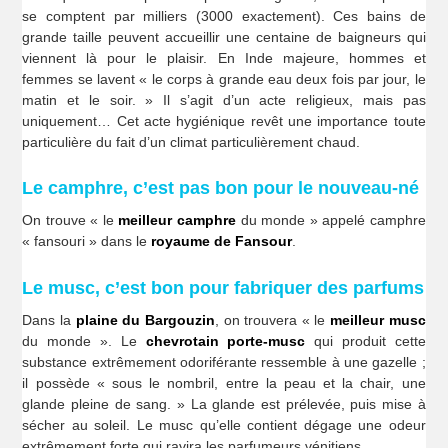
se comptent par milliers (3000 exactement). Ces bains de
grande taille peuvent accueillir une centaine de baigneurs qui
viennent là pour le plaisir. En Inde majeure, hommes et
femmes se lavent « le corps à grande eau deux fois par jour, le
matin et le soir. » Il s’agit d’un acte religieux, mais pas
uniquement… Cet acte hygiénique revêt une importance toute
particulière du fait d’un climat particulièrement chaud.
Le camphre, c’est pas bon pour le nouveau-né
On trouve « le
meilleur camphre
du monde » appelé camphre
« fansouri » dans le
royaume de Fansour
.
Le musc, c’est bon pour fabriquer des parfums
Dans la
plaine du Bargouzin
, on trouvera « le
meilleur musc
du monde ». Le
chevrotain porte-musc
qui produit cette
substance extrêmement odoriférante ressemble à une gazelle ;
il possède « sous le nombril, entre la peau et la chair, une
glande pleine de sang. » La glande est prélevée, puis mise à
sécher au soleil. Le musc qu’elle contient dégage une odeur
extrêmement forte qui ravira les parfumeurs vénitiens.