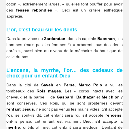
coton », extrêmement larges, « qu’elles font bouffer pour avoir
des
fesses rebondies
». Ceci est un critère esthétique
apprécié.
L’or, c’est beau sur les dents
Dans la province du
Zardandan
, dans la capitale
Baoshan
, les
hommes (mais pas les femmes !) « arborent tous des dents
dorés », aussi bien au niveau de la mâchoire du haut que de
celle du bas.
L’encens, la myrrhe, l’or… des cadeaux de
choix pour un enfant-Dieu
Dans la cité de
Saveh
en
Perse
,
Marco Polo
a vu les
tombeaux des
Rois mages
. Les « corps intacts avec les
cheveux et la barbe » de
Gaspard
,
Balthazar
et
Melchior
y
sont conservés. Ces Rois, qui se sont prosternés devant
l’
enfant Jésus
, ne sont pas venus les mains vides. S’il accepte
l’
or
, se sont-ils dit, cet enfant sera roi, s’il accepte l’
encens
,
ont-ils pensé, cet enfant est vraiment Dieu, s’il accepte la
myrrhe
, ont-ils affirmé, cet enfant sera médecin. L’enfant de