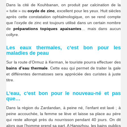
Dans la cité de Kouhbanan, on produit par calcination de la
« tutie » ou
oxyde de zinc
, excellent pour les yeux. Huit siècles
après cette constatation ophtalmologique, on se rend compte
que l’oxyde de zinc est toujours utilisé dans un certain nombre
de
préparations topiques apaisantes
… mais dans aucun
collyre.
Les eaux thermales, c’est bon pour les
maladies de peau
Sur la route d’Ormuz à Kerman, le touriste pourra effectuer des
bains d’eau thermale
. Cette eau qui permet de traiter la gale
et différentes dermatoses sera appréciée des curistes à juste
titre.
L’eau, c’est bon pour le nouveau-né et pas
que…
Dans la région du Zardandan, à peine né, l’enfant est lavé ; à
peine accouchée, la femme se lève et laisse sa place au père
qui reste allongé près du nourrisson pendant 40 jours. On dit
alors que l’homme prend sa part. A Hangzhou, les bains publics