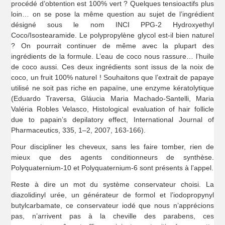
procédé d’obtention est 100% vert ? Quelques tensioactifs plus
loin… on se pose la même question au sujet de l’ingrédient
désigné sous le nom INCI PPG-2 Hydroxyethyl
Coco/Isostearamide. Le polypropylène glycol est-il bien naturel
? On pourrait continuer de même avec la plupart des
ingrédients de la formule. L’eau de coco nous rassure… l’huile
de coco aussi. Ces deux ingrédients sont issus de la noix de
coco, un fruit 100% naturel ! Souhaitons que l’extrait de papaye
utilisé ne soit pas riche en papaïne, une enzyme kératolytique
(Eduardo Traversa, Gláucia Maria Machado-Santelli, Maria
Valéria Robles Velasco, Histological evaluation of hair follicle
due to papain’s depilatory effect, International Journal of
Pharmaceutics, 335, 1–2, 2007, 163-166).
Pour discipliner les cheveux, sans les faire tomber, rien de
mieux que des agents conditionneurs de synthèse.
Polyquaternium-10 et Polyquaternium-6 sont présents à l’appel.
Reste à dire un mot du système conservateur choisi. La
diazolidinyl urée, un générateur de formol et l’iodopropynyl
butylcarbamate, ce conservateur iodé que nous n’apprécions
pas, n’arrivent pas à la cheville des parabens, ces