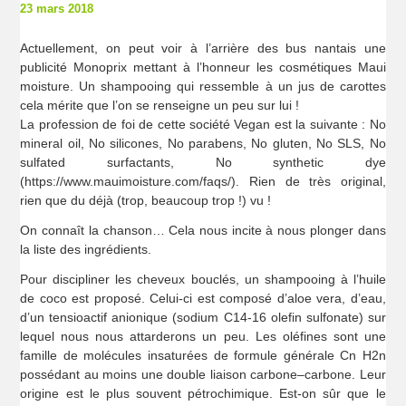
23 mars 2018
Actuellement, on peut voir à l’arrière des bus nantais une
publicité Monoprix mettant à l’honneur les cosmétiques Maui
moisture. Un shampooing qui ressemble à un jus de carottes
cela mérite que l’on se renseigne un peu sur lui !
La profession de foi de cette société Vegan est la suivante : No
mineral oil, No silicones, No parabens, No gluten, No SLS, No
sulfated surfactants, No synthetic dye
(https://www.mauimoisture.com/faqs/). Rien de très original,
rien que du déjà (trop, beaucoup trop !) vu !
On connaît la chanson… Cela nous incite à nous plonger dans
la liste des ingrédients.
Pour discipliner les cheveux bouclés, un shampooing à l’huile
de coco est proposé. Celui-ci est composé d’aloe vera, d’eau,
d’un tensioactif anionique (sodium C14-16 olefin sulfonate) sur
lequel nous nous attarderons un peu. Les oléfines sont une
famille de molécules insaturées de formule générale Cn H2n
possédant au moins une double liaison carbone–carbone. Leur
origine est le plus souvent pétrochimique. Est-on sûr que le