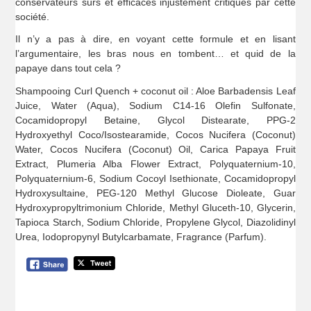
conservateurs sûrs et efficaces injustement critiqués par cette
société.
Il n’y a pas à dire, en voyant cette formule et en lisant
l’argumentaire, les bras nous en tombent… et quid de la
papaye dans tout cela ?
Shampooing Curl Quench + coconut oil : Aloe Barbadensis Leaf
Juice, Water (Aqua), Sodium C14-16 Olefin Sulfonate,
Cocamidopropyl Betaine, Glycol Distearate, PPG-2
Hydroxyethyl Coco/Isostearamide, Cocos Nucifera (Coconut)
Water, Cocos Nucifera (Coconut) Oil, Carica Papaya Fruit
Extract, Plumeria Alba Flower Extract, Polyquaternium-10,
Polyquaternium-6, Sodium Cocoyl Isethionate, Cocamidopropyl
Hydroxysultaine, PEG-120 Methyl Glucose Dioleate, Guar
Hydroxypropyltrimonium Chloride, Methyl Gluceth-10, Glycerin,
Tapioca Starch, Sodium Chloride, Propylene Glycol, Diazolidinyl
Urea, Iodopropynyl Butylcarbamate, Fragrance (Parfum).