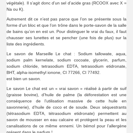
végétale). Il s’agit donc d’un sel d’acide gras (RCOOX avec X =
Na ou K).
Autrement dit ce n’est pas parce que l’on se présente sous la
forme d’un bloc et que l’on trône dans le porte-savon de la salle
de bains qu’on en est un. Pour distinguer le vrai du faux, il faut
chausser ses lunettes et se pencher (une fois de plus) sur la
liste des ingrédients.
Le savon de Marseille Le chat : Sodium tallowate, aqua,
sodium palm kernelate, sodium cocoate, glycerin, parfum,
sodium chloride, tetrasodium EDTA, tetrasodium etidronate,
BHT, alpha-isomethyl ionone, CI 77266, CI 77492.
est bien un savon.
Le savon Le chat est un « vrai savon » réalisé à partir de suif
(graisse bovine), d’huile de palme (la déforestation est une
conséquence de l’utilisation massive de cette huile en
savonnerie), d’huile de coco et de soude. Deux séquestrants
(tétrasodium EDTA, tétrasodium etidronate) permettent au
savon de mousser en eau calcaire et protègent la peau et les
canalisations de ce même ennemi. Un bémol pour l’allergène
présent dans le parfum !