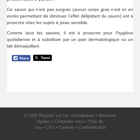
Ce savon qui n’est pas surgras (aucun corps gras n’est ici en
excès permettant de diminuer l’effet délipidant du savon) est à
proscrire chez les sujets à peau sensible.
Comme tous les savons, il est à proscrire pour l’hygiène
quotidienne et à substituer par un pain dermatologique ou un
lait démaquillant.
© 2025 Regards sur les cosmétiques •
Mentions
légales
•
Contactez-nous
•
Plan du
site
•
CGU
•
Cookies
•
Confidentialité