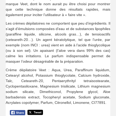
marque Veet, dont le nom aurait pu être choisi pour montrer
que cette technique donne des résultats rapides, mais
également pour inciter l’utilisateur à « faire vite ».
Les crèmes dépilatoires ne comportent que peu d’ingrédients. Il
s’agit d’émulsions composées d’eau et de substances lipophiles
(paraffine liquide, silicone, alcools gras…), de tensioactifs
(ceteareth-20…). Un agent kératolytique, tel que l’urée, par
exemple (nom INCI : urea) vient en aide à l’acide thioglycolique
(ou à son sel). Un apaisant (l’aloe vera dans 99% des cas)
calme les irritations. Le parfum indispensable permet de
masquer l’odeur désagréable de la préparation.
Crème dépilatoire Veet : Aqua, Urea, Paraffinum liquidum,
Cetearyl alcohol, Potassium thioglycolate, Calcium hydroxide,
Talc, Ceteareth-20, Pentaerythrityl tetraisostearate,
Cyclopentasiloxane, Magnesium trisilicate, Lithium magnesium
sodium silicate, Dimethiconol, Propylene glycol, Aloe
barbadensis extract, Tocopheryl acetate, Sodium gluconate,
Acrylates copolymer, Parfum, Citronellol, Limonene, CI77891.